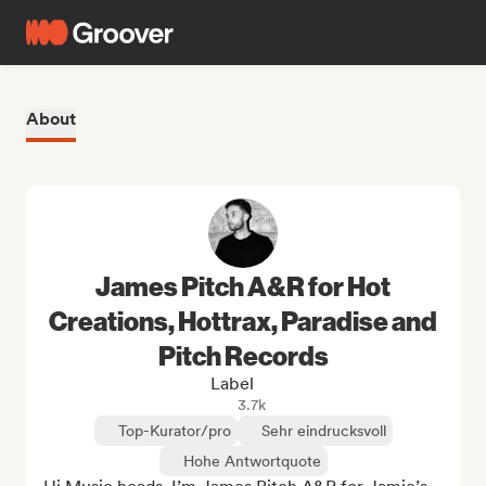
About
James Pitch A&R for Hot
Creations, Hottrax, Paradise and
Pitch Records
Label
3.7k
Top-Kurator/pro
Sehr eindrucksvoll
Hohe Antwortquote