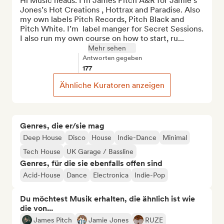
Hi Music heads. I’m James Pitch A&R for Jamie’s 
Jones’s Hot Creations , Hottrax and Paradise. Also 
my own labels Pitch Records, Pitch Black and 
Pitch White. I’m  label manger for Secret Sessions. 
I also run my own course on how to start, ru...
Mehr sehen
Antworten gegeben
177
Ähnliche Kuratoren anzeigen
Genres, die er/sie mag
Deep House
Disco
House
Indie-Dance
Minimal
Tech House
UK Garage / Bassline
Genres, für die sie ebenfalls offen sind
Acid-House
Dance
Electronica
Indie-Pop
Du möchtest Musik erhalten, die ähnlich ist wie
die von...
James Pitch
Jamie Jones
RUZE