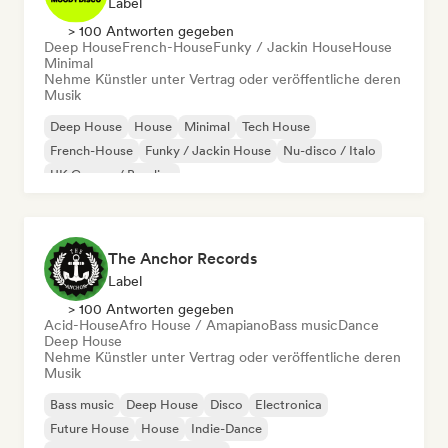
Label
> 100 Antworten gegeben
Deep House
French-House
Funky / Jackin House
House
Minimal
Nehme Künstler unter Vertrag oder veröffentliche deren
Musik
Deep House
House
Minimal
Tech House
French-House
Funky / Jackin House
Nu-disco / Italo
UK Garage / Bassline
The Anchor Records
Label
> 100 Antworten gegeben
Acid-House
Afro House / Amapiano
Bass music
Dance
Deep House
Nehme Künstler unter Vertrag oder veröffentliche deren
Musik
Bass music
Deep House
Disco
Electronica
Future House
House
Indie-Dance