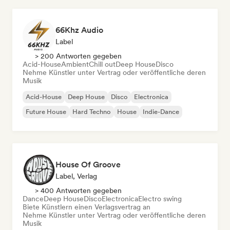
66Khz Audio
Label
> 200 Antworten gegeben
Acid-House
Ambient
Chill out
Deep House
Disco
Nehme Künstler unter Vertrag oder veröffentliche deren
Musik
Acid-House
Deep House
Disco
Electronica
Future House
Hard Techno
House
Indie-Dance
House Of Groove
Label, Verlag
> 400 Antworten gegeben
Dance
Deep House
Disco
Electronica
Electro swing
Biete Künstlern einen Verlagsvertrag an
Nehme Künstler unter Vertrag oder veröffentliche deren
Musik