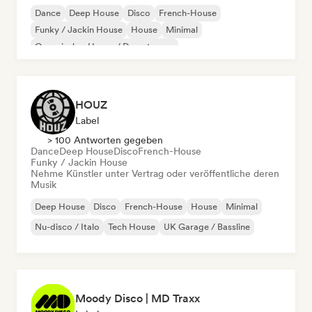
Dance
Deep House
Disco
French-House
Funky / Jackin House
House
Minimal
Organischer House / Downtempo
HOUZ
Label
> 100 Antworten gegeben
Dance
Deep House
Disco
French-House
Funky / Jackin House
Nehme Künstler unter Vertrag oder veröffentliche deren
Musik
Deep House
Disco
French-House
House
Minimal
Nu-disco / Italo
Tech House
UK Garage / Bassline
Moody Disco | MD Traxx