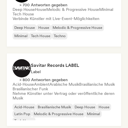
> 700 Antworten gegeben
Deep House
House
Melodic & Progressive House
Minimal
Tech House
Verbinde Künstler mit Live-Event-Möglichkeiten
Deep House
House
Melodic & Progressive House
Minimal
Tech House
Techno
Savitar Records LABEL
Label
> 800 Antworten gegeben
Acid-House
Ambient
Arabische Musik
Brasilianische Musik
Brasilianischer Funk
Nehme Künstler unter Vertrag oder veröffentliche deren
Musik
Acid-House
Brasilianische Musik
Deep House
House
Latin Pop
Melodic & Progressive House
Minimal
Tech House