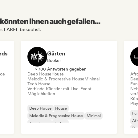
könnten Ihnen auch gefallen...
rds LABEL besuchst.
rds
Gärten
Booker
> 700 Antworten gegeben
ce
Deep House
House
Afr
Melodic & Progressive House
Minimal
Dee
Tech House
Fun
Verbinde Künstler mit Live-Event-
Neh
Möglichkeiten
ver
Kün
Play
Deep House
House
Fun
Melodic & Progressive House
Minimal
Af
Tech House
Techno
De
Mel