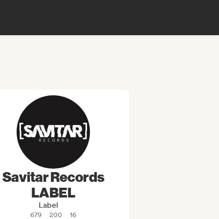
Savitar Records
LABEL
Label
679
200
16