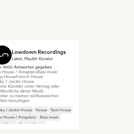
Lowdown Recordings
Label, Playlist-Kurator
> 1000 Antworten gegeben
o House / Amapiano
Bass music
p House
French-House
ky / Jackin House
me Künstler unter Vertrag oder
öffentliche deren Musik
stler zu meinen einflussreichen
lists hinzufügen
ky / Jackin House
House
Tech House
ro House / Amapiano
Bass music
ep House
French-House
odic & Progressive House