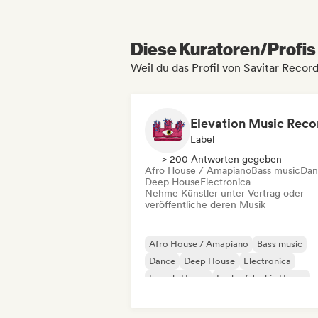
Diese Kuratoren/Profis 
Weil du das Profil von Savitar Reco
Elevation Music Reco
Label
> 200 Antworten gegeben
Afro House / Amapiano
Bass music
Dan
Deep House
Electronica
Nehme Künstler unter Vertrag oder
veröffentliche deren Musik
Afro House / Amapiano
Bass music
Dance
Deep House
Electronica
French-House
Funky / Jackin House
House