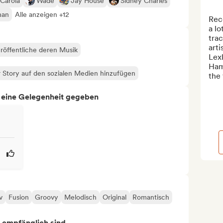
Carola
Wade
Jay House
Sidney Charles
man
Alle anzeigen +12
Reco
a lo
trac
arti
röffentliche deren Musik
Lexl
Ham
 Story auf den sozialen Medien hinzufügen
the 
h eine Gelegenheit gegeben
v
Fusion
Groovy
Melodisch
Original
Romantisch
s empfänglich sind