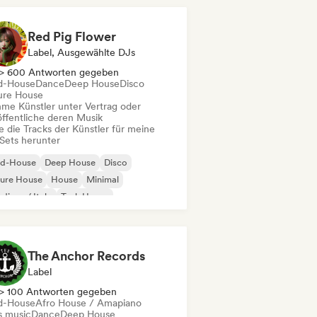
Red Pig Flower
Label, Ausgewählte DJs
> 600 Antworten gegeben
d-House
Dance
Deep House
Disco
ure House
me Künstler unter Vertrag oder
öffentliche deren Musik
e die Tracks der Künstler für meine
Sets herunter
id-House
Deep House
Disco
ture House
House
Minimal
disco / Italo
Tech House
The Anchor Records
Label
> 100 Antworten gegeben
d-House
Afro House / Amapiano
s music
Dance
Deep House