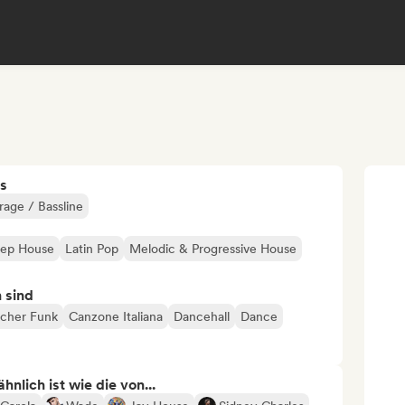
s
age / Bassline
ep House
Latin Pop
Melodic & Progressive House
n sind
ischer Funk
Canzone Italiana
Dancehall
Dance
nlich ist wie die von...