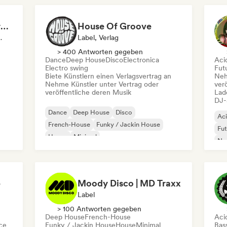
True Underground | True Techno Podcast | ONE
House Of Groove
et/Journalist
Label, Verlag
> 400 Antworten gegeben
Dance
Deep House
Disco
Electronica
Aci
Electro swing
Fut
Biete Künstlern einen Verlagsvertrag an
Neh
Nehme Künstler unter Vertrag oder
ver
veröffentliche deren Musik
Lad
DJ-
Dance
Deep House
Disco
Ac
French-House
Funky / Jackin House
Fu
House
Minimal
Nu-
Organischer House / Downtempo
p
Moody Disco | MD Traxx
Label
> 100 Antworten gegeben
Deep House
French-House
Aci
ce
Funky / Jackin House
House
Minimal
Bas