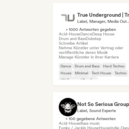
Label, Manager, Media Outl
> 1000 Antworten gegeben
Acid-House
Dance
Deep House
Drum and Bass
Dubstep
Schreibe Artikel
Nehme Künstler unter Vertrag oder
veröffentliche deren Musik
Manage Künstler in ihrer Karriere
Dance
Drum and Bass
Hard Techno
House
Minimal
Tech House
Techno
UK Garage / Bassline
Not So Serious Grou
Label, Sound Experte
< 100 gegebene Antworten
Acid-House
Bass music
Funky / Jackin House
House
Indie-Dan