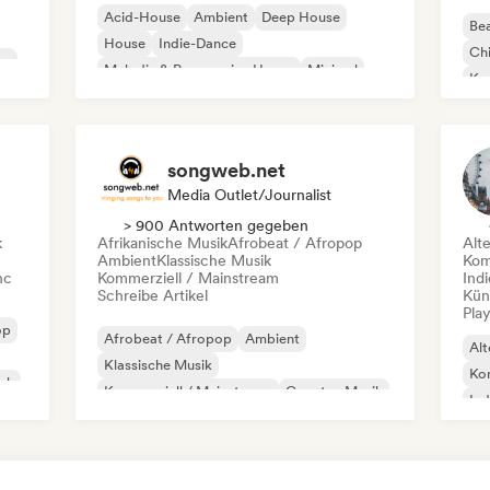
Acid-House
Ambient
Deep House
Bea
House
Indie-Dance
Chi
co
Melodic & Progressive House
Minimal
Kom
Organischer House / Downtempo
Da
songweb.net
Media Outlet/Journalist
> 900 Antworten gegeben
k
Afrikanische Musik
Afrobeat / Afropop
Alt
Ambient
Klassische Musik
Kom
nc
Kommerziell / Mainstream
Ind
Schreibe Artikel
Kün
Play
op
Afrobeat / Afropop
Ambient
Alt
Klassische Musik
Kom
ock
Kommerziell / Mainstream
Country-Musik
Ind
Dance pop
Drill/Jersey
Hip-Hop
Rap
Ur