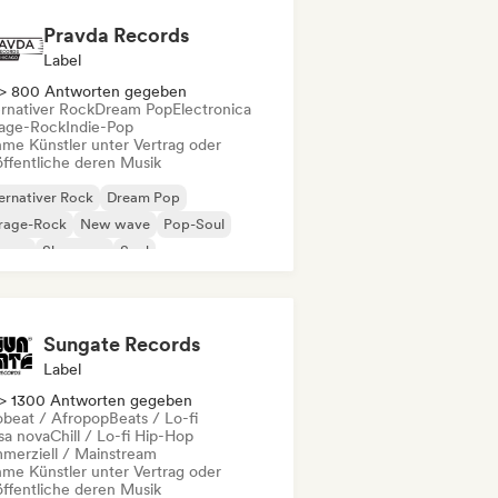
Pravda Records
Label
> 800 Antworten gegeben
ernativer Rock
Dream Pop
Electronica
age-Rock
Indie-Pop
me Künstler unter Vertrag oder
öffentliche deren Musik
ernativer Rock
Dream Pop
rage-Rock
New wave
Pop-Soul
ggae
Shoegaze
Soul
Sungate Records
Label
> 1300 Antworten gegeben
obeat / Afropop
Beats / Lo-fi
sa nova
Chill / Lo-fi Hip-Hop
merziell / Mainstream
me Künstler unter Vertrag oder
öffentliche deren Musik