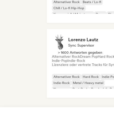
Alternativer Rock
Beats / Lo-fi
Chill / Lo-fi Hip-Hop
Kommerziell / Mainstream
Dance
Dis
Dream Pop
House
Lorenzo Lautz
Sync Supervisor
> 1600 Antworten gegeben
Alternativer Rock
Dream Pop
Hard Roc
Indie-Pop
Indie-Rock
Lizenziere oder vertrete Tracks für Sy
Alternativer Rock
Hard Rock
Indie-P
Indie-Rock
Metal / Heavy metal
New wave
Post-Punk
Psychedelic R