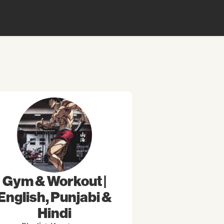
Gym & Workout |
English, Punjabi &
Hindi