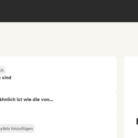
ch
n sind
nlich ist wie die von...
ylists hinzufügen