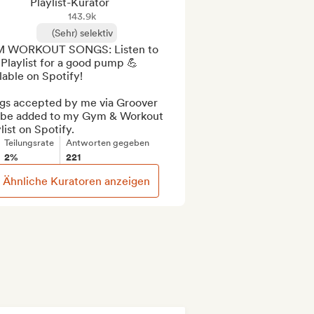
Playlist-Kurator
143.9k
(Sehr) selektiv
 WORKOUT SONGS: Listen to 
 Playlist for a good pump 💪 
lable on Spotify!

gs accepted by me via Groover 
l be added to my Gym & Workout 
list on Spotify.
Teilungsrate
Antworten gegeben
2%
221
Ähnliche Kuratoren anzeigen