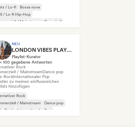
ts / Lo-fi
Bossa nova
ll / Lo-fi Hip-Hop
merziell / Mainstream
Dancehall
nce pop
Hip-Hop
Pop-Soul
NEU
LONDON VIBES PLAYLIST
Playlist-Kurator
< 100 gegebene Antworten
ernativer Rock
merziell / Mainstream
Dance pop
ie-Rock
Internationaler Pop
stler zu meinen einflussreichen
lists hinzufügen
ernativer Rock
merziell / Mainstream
Dance pop
ie-Rock
Internationaler Pop
 auf Englisch
Sanfter Pop / Ballade
ban Pop