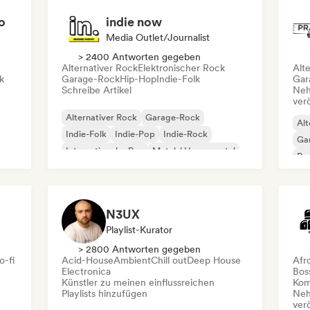
o
indie now
Media Outlet/Journalist
> 2400 Antworten gegeben
Alternativer Rock
Elektronischer Rock
Alt
k
Garage-Rock
Hip-Hop
Indie-Folk
Gar
Schreibe Artikel
Neh
ver
Alternativer Rock
Garage-Rock
Alt
Indie-Folk
Indie-Pop
Indie-Rock
Ga
Internationaler Rap
Metal / Heavy metal
Re
Pop-Rock
N3UX
Playlist-Kurator
> 2800 Antworten gegeben
o-fi
Acid-House
Ambient
Chill out
Deep House
Afr
Electronica
Bos
Künstler zu meinen einflussreichen
Kom
Playlists hinzufügen
Neh
ver