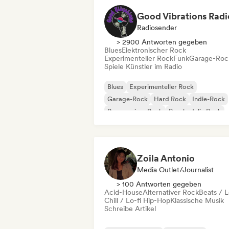
Good Vibrations Radi
Radiosender
> 2900 Antworten gegeben
Blues
Elektronischer Rock
Experimenteller Rock
Funk
Garage-Roc
Spiele Künstler im Radio
Blues
Experimenteller Rock
Garage-Rock
Hard Rock
Indie-Rock
Progressiver Rock
Psychedelic Rock
Rock & Roll / Klassischer Rock
Zoila Antonio
Media Outlet/Journalist
> 100 Antworten gegeben
Acid-House
Alternativer Rock
Beats / L
Chill / Lo-fi Hip-Hop
Klassische Musik
Schreibe Artikel