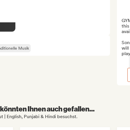
GYM
this
avai
Son
wil
aditionelle Musik
play
könnten Ihnen auch gefallen...
 | English, Punjabi & Hindi besuchst.