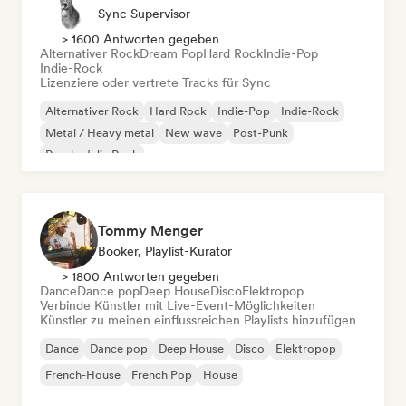
Sync Supervisor
> 1600 Antworten gegeben
Alternativer Rock
Dream Pop
Hard Rock
Indie-Pop
Indie-Rock
Lizenziere oder vertrete Tracks für Sync
Alternativer Rock
Hard Rock
Indie-Pop
Indie-Rock
Metal / Heavy metal
New wave
Post-Punk
Psychedelic Rock
Tommy Menger
Booker, Playlist-Kurator
> 1800 Antworten gegeben
Dance
Dance pop
Deep House
Disco
Elektropop
Verbinde Künstler mit Live-Event-Möglichkeiten
Künstler zu meinen einflussreichen Playlists hinzufügen
Dance
Dance pop
Deep House
Disco
Elektropop
French-House
French Pop
House