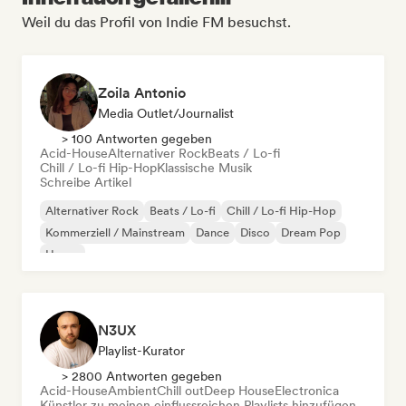
Weil du das Profil von Indie FM besuchst.
Zoila Antonio
Media Outlet/Journalist
> 100 Antworten gegeben
Acid-House
Alternativer Rock
Beats / Lo-fi
Chill / Lo-fi Hip-Hop
Klassische Musik
Schreibe Artikel
Alternativer Rock
Beats / Lo-fi
Chill / Lo-fi Hip-Hop
Kommerziell / Mainstream
Dance
Disco
Dream Pop
House
N3UX
Playlist-Kurator
> 2800 Antworten gegeben
Acid-House
Ambient
Chill out
Deep House
Electronica
Künstler zu meinen einflussreichen Playlists hinzufügen