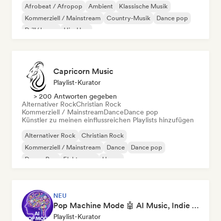
Afrobeat / Afropop
Ambient
Klassische Musik
Kommerziell / Mainstream
Country-Musik
Dance pop
Drill/Jersey
Hip-Hop
Capricorn Music
Playlist-Kurator
> 200 Antworten gegeben
Alternativer Rock
Christian Rock
Kommerziell / Mainstream
Dance
Dance pop
Künstler zu meinen einflussreichen Playlists hinzufügen
Alternativer Rock
Christian Rock
Kommerziell / Mainstream
Dance
Dance pop
Dream Pop
Elektropop
House
NEU
Pop Machine Mode 🤖 AI Music, Indie Pop & Dream Pop
Playlist-Kurator