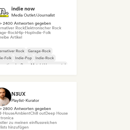
indie now
Media Outlet/Journalist
> 2400 Antworten gegeben
ernativer Rock
Elektronischer Rock
age-Rock
Hip-Hop
Indie-Folk
eibe Artikel
ernativer Rock
Garage-Rock
ie-Folk
Indie-Pop
Indie-Rock
ernationaler Rap
Metal / Heavy metal
p-Rock
N3UX
Playlist-Kurator
> 2800 Antworten gegeben
d-House
Ambient
Chill out
Deep House
ctronica
stler zu meinen einflussreichen
lists hinzufügen