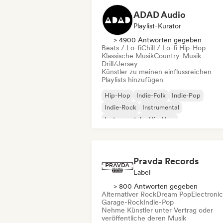
ADAD Audio
Playlist-Kurator
> 4900 Antworten gegeben
Beats / Lo-fi
Chill / Lo-fi Hip-Hop
Klassische Musik
Country-Musik
Drill/Jersey
Künstler zu meinen einflussreichen
Playlists hinzufügen
Hip-Hop
Indie-Folk
Indie-Pop
Indie-Rock
Instrumental
Instrumentaler Hip-Hop
Internationaler Rap
Rap auf Englisch
Pravda Records
Label
> 800 Antworten gegeben
Alternativer Rock
Dream Pop
Electroni
Garage-Rock
Indie-Pop
Nehme Künstler unter Vertrag oder
veröffentliche deren Musik