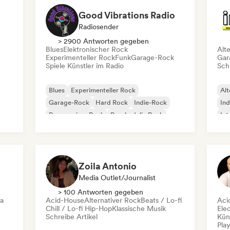
Good Vibrations Radio
Radiosender
> 2900 Antworten gegeben
Blues
Elektronischer Rock
Alt
Experimenteller Rock
Funk
Garage-Rock
Gar
Spiele Künstler im Radio
Schr
Blues
Experimenteller Rock
Alt
Garage-Rock
Hard Rock
Indie-Rock
Ind
Progressiver Rock
Psychedelic Rock
Int
Rock & Roll / Klassischer Rock
Po
Zoila Antonio
Media Outlet/Journalist
> 100 Antworten gegeben
ca
Acid-House
Alternativer Rock
Beats / Lo-fi
Aci
Chill / Lo-fi Hip-Hop
Klassische Musik
Ele
Schreibe Artikel
Kün
Play