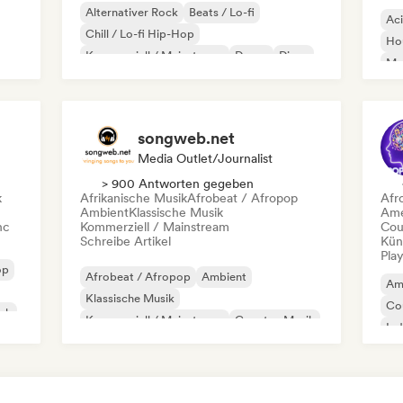
Alternativer Rock
Beats / Lo-fi
Ac
Chill / Lo-fi Hip-Hop
Ho
Kommerziell / Mainstream
Dance
Disco
Mel
Dream Pop
House
Or
songweb.net
Media Outlet/Journalist
> 900 Antworten gegeben
k
Afrikanische Musik
Afrobeat / Afropop
Afr
Ambient
Klassische Musik
Ame
nc
Kommerziell / Mainstream
Cou
Schreibe Artikel
Kün
Play
op
Afrobeat / Afropop
Ambient
Am
Klassische Musik
Co
ock
Kommerziell / Mainstream
Country-Musik
Ind
Dance pop
Drill/Jersey
Hip-Hop