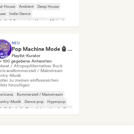
id-House
Ambient
Deep House
use
Indie-Dance
odic & Progressive House
Minimal
ganischer House / Downtempo
NEU
Pop Machine Mode 🤖 AI Music, Indie Pop & Dream Pop
Playlist-Kurator
< 100 gegebene Antworten
obeat / Afropop
Alternativer Rock
ricana
Kommerziell / Mainstream
ntry-Musik
stler zu meinen einflussreichen
lists hinzufügen
ericana
Kommerziell / Mainstream
untry-Musik
Dance pop
Hyperpop
ie-Folk
Indie-Pop
Internationaler Pop