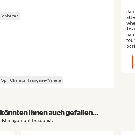
Jam
lichkeiten
afte
wher
Texa
care
tour
perf
Pop
Chanson Française/Variété
könnten Ihnen auch gefallen...
in Management besuchst.