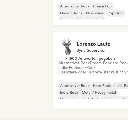
Alternativer Rock
Dream Pop
Garage-Rock
New wave
Pop-Soul
Reggae
Shoegaze
Soul
Lorenzo Lautz
Sync Supervisor
> 1600 Antworten gegeben
Alternativer Rock
Dream Pop
Hard Roc
Indie-Pop
Indie-Rock
Lizenziere oder vertrete Tracks für Sy
Alternativer Rock
Hard Rock
Indie-P
Indie-Rock
Metal / Heavy metal
New wave
Post-Punk
Psychedelic R