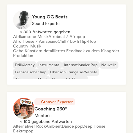
Young OG Beats
Sound Experte
> 800 Antworten gegeben
Afrikanische Musik
Afrobeat / Afropop
Afro House / Amapiano
Chill / Lo-fi Hip-Hop
Country-Musik
Gebe Künstlern detailliertes Feedback zu dem Klang/der
Produktion
Drill/Jersey
Instrumental
Internationaler Pop
Nouvelle
Französischer Rap
Chanson Française/Variété
Afrikanische Musik
Afrobeat / Afropop
Groover-Experten
Coaching 360°
Mentorin
< 100 gegebene Antworten
Alternativer Rock
Ambient
Dance pop
Deep House
Elektropop