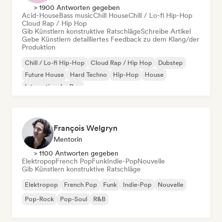
> 1900 Antworten gegeben
Acid-House
Bass music
Chill House
Chill / Lo-fi Hip-Hop
Cloud Rap / Hip Hop
Gib Künstlern konstruktive Ratschläge
Schreibe Artikel
Gebe Künstlern detailliertes Feedback zu dem Klang/der
Produktion
Chill / Lo-fi Hip-Hop
Cloud Rap / Hip Hop
Dubstep
Future House
Hard Techno
Hip-Hop
House
Internationaler Rap
François Welgryn
Mentorin
> 1100 Antworten gegeben
Elektropop
French Pop
Funk
Indie-Pop
Nouvelle
Gib Künstlern konstruktive Ratschläge
Elektropop
French Pop
Funk
Indie-Pop
Nouvelle
Pop-Rock
Pop-Soul
R&B