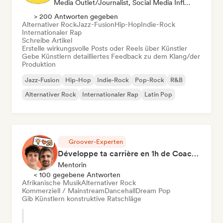
Media Outlet/Journalist, Social Media Influencer, Sound Experte
> 200 Antworten gegeben
Alternativer Rock
Jazz-Fusion
Hip-Hop
Indie-Rock
Internationaler Rap
Schreibe Artikel
Erstelle wirkungsvolle Posts oder Reels über Künstler
Gebe Künstlern detailliertes Feedback zu dem Klang/der
Produktion
Jazz-Fusion
Hip-Hop
Indie-Rock
Pop-Rock
R&B
Alternativer Rock
Internationaler Rap
Latin Pop
Groover-Experten
Développe ta carrière en 1h de Coaching
Mentorin
< 100 gegebene Antworten
Afrikanische Musik
Alternativer Rock
Kommerziell / Mainstream
Dancehall
Dream Pop
Gib Künstlern konstruktive Ratschläge