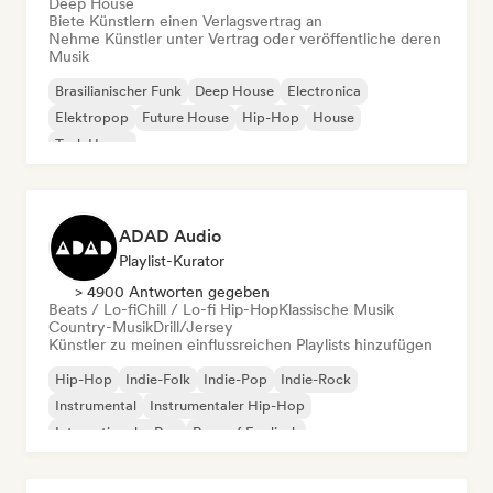
Deep House
Biete Künstlern einen Verlagsvertrag an
Nehme Künstler unter Vertrag oder veröffentliche deren
Musik
Brasilianischer Funk
Deep House
Electronica
Elektropop
Future House
Hip-Hop
House
Tech House
ADAD Audio
Playlist-Kurator
> 4900 Antworten gegeben
Beats / Lo-fi
Chill / Lo-fi Hip-Hop
Klassische Musik
Country-Musik
Drill/Jersey
Künstler zu meinen einflussreichen Playlists hinzufügen
Hip-Hop
Indie-Folk
Indie-Pop
Indie-Rock
Instrumental
Instrumentaler Hip-Hop
Internationaler Rap
Rap auf Englisch