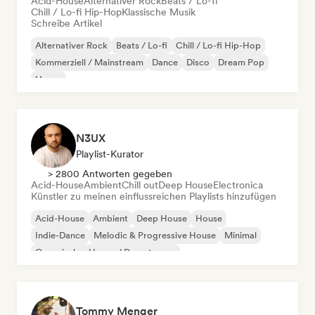
Acid-House
Alternativer Rock
Beats / Lo-fi
Chill / Lo-fi Hip-Hop
Klassische Musik
Schreibe Artikel
Alternativer Rock
Beats / Lo-fi
Chill / Lo-fi Hip-Hop
Kommerziell / Mainstream
Dance
Disco
Dream Pop
House
N3UX
Playlist-Kurator
> 2800 Antworten gegeben
Acid-House
Ambient
Chill out
Deep House
Electronica
Künstler zu meinen einflussreichen Playlists hinzufügen
Acid-House
Ambient
Deep House
House
Indie-Dance
Melodic & Progressive House
Minimal
Organischer House / Downtempo
Tommy Menger