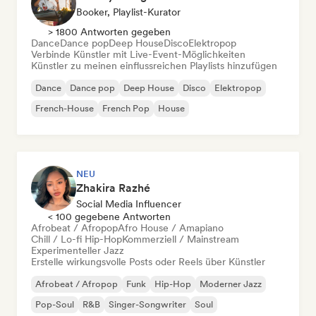
Booker, Playlist-Kurator
> 1800 Antworten gegeben
Dance
Dance pop
Deep House
Disco
Elektropop
Verbinde Künstler mit Live-Event-Möglichkeiten
Künstler zu meinen einflussreichen Playlists hinzufügen
Dance
Dance pop
Deep House
Disco
Elektropop
French-House
French Pop
House
NEU
Zhakira Razhé
Social Media Influencer
< 100 gegebene Antworten
Afrobeat / Afropop
Afro House / Amapiano
Chill / Lo-fi Hip-Hop
Kommerziell / Mainstream
Experimenteller Jazz
Erstelle wirkungsvolle Posts oder Reels über Künstler
Afrobeat / Afropop
Funk
Hip-Hop
Moderner Jazz
Pop-Soul
R&B
Singer-Songwriter
Soul