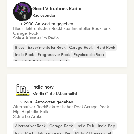
Good Vibrations Radio
Radiosender
> 2900 Antworten gegeben
Blues
Elektronischer Rock
Experimenteller Rock
Funk
Garage-Rock
Spiele Künstler im Radio
Blues
Experimenteller Rock
Garage-Rock
Hard Rock
Indie-Rock
Progressiver Rock
Psychedelic Rock
Rock & Roll / Klassischer Rock
indie now
Media Outlet/Journalist
> 2400 Antworten gegeben
Alternativer Rock
Elektronischer Rock
Garage-Rock
Hip-Hop
Indie-Folk
Schreibe Artikel
Alternativer Rock
Garage-Rock
Indie-Folk
Indie-Pop
Indie-Rock
Internationaler Rap
Metal / Heavy metal