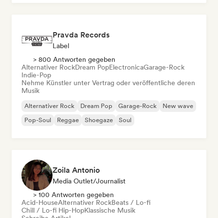
Pravda Records
Label
> 800 Antworten gegeben
Alternativer Rock
Dream Pop
Electronica
Garage-Rock
Indie-Pop
Nehme Künstler unter Vertrag oder veröffentliche deren
Musik
Alternativer Rock
Dream Pop
Garage-Rock
New wave
Pop-Soul
Reggae
Shoegaze
Soul
Zoila Antonio
Media Outlet/Journalist
> 100 Antworten gegeben
Acid-House
Alternativer Rock
Beats / Lo-fi
Chill / Lo-fi Hip-Hop
Klassische Musik