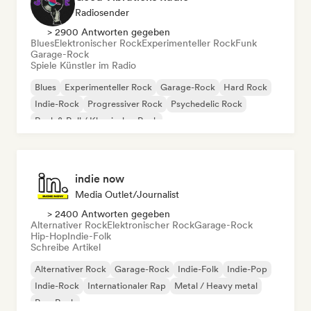
Radiosender
> 2900 Antworten gegeben
Blues
Elektronischer Rock
Experimenteller Rock
Funk
Garage-Rock
Spiele Künstler im Radio
Blues
Experimenteller Rock
Garage-Rock
Hard Rock
Indie-Rock
Progressiver Rock
Psychedelic Rock
Rock & Roll / Klassischer Rock
indie now
Media Outlet/Journalist
> 2400 Antworten gegeben
Alternativer Rock
Elektronischer Rock
Garage-Rock
Hip-Hop
Indie-Folk
Schreibe Artikel
Alternativer Rock
Garage-Rock
Indie-Folk
Indie-Pop
Indie-Rock
Internationaler Rap
Metal / Heavy metal
Pop-Rock