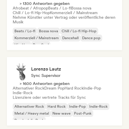
> 1300 Antworten gegeben
Afrobeat / Afropop
Beats / Lo-fi
Bossa nova
Chill / Lo-fi Hip-Hop
Kommerziell / Mainstream
Nehme Künstler unter Vertrag oder veröffentliche deren
Musik
Beats / Lo-fi
Bossa nova
Chill / Lo-fi Hip-Hop
Kommerziell / Mainstream
Dancehall
Dance pop
Hip-Hop
Pop-Soul
Lorenzo Lautz
Sync Supervisor
> 1600 Antworten gegeben
Alternativer Rock
Dream Pop
Hard Rock
Indie-Pop
Indie-Rock
Lizenziere oder vertrete Tracks für Sync
Alternativer Rock
Hard Rock
Indie-Pop
Indie-Rock
Metal / Heavy metal
New wave
Post-Punk
Psychedelic Rock