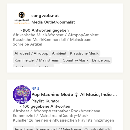
songweb.net
Media Outlet/Journalist
> 900 Antworten gegeben
Afrikanische Musik
Afrobeat / Afropop
Ambient
Klassische Musik
Kommerziell / Mainstream
Schreibe Artikel
Afrobeat / Afropop
Ambient
Klassische Musik
Kommerziell / Mainstream
Country-Musik
Dance pop
Drill/Jersey
Hip-Hop
NEU
Pop Machine Mode 🤖 AI Music, Indie Pop & Dream Pop
Playlist-Kurator
< 100 gegebene Antworten
Afrobeat / Afropop
Alternativer Rock
Americana
Kommerziell / Mainstream
Country-Musik
Künstler zu meinen einflussreichen Playlists hinzufügen
Americana
Kommerziell / Mainstream
Country-Musik