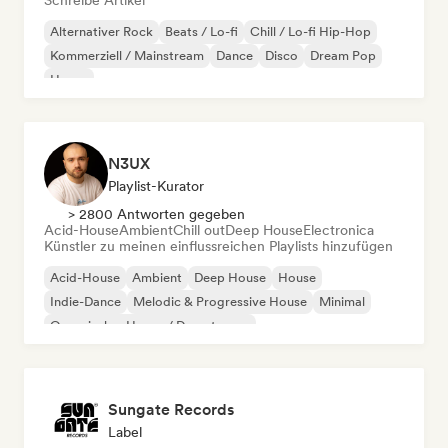
Schreibe Artikel
Alternativer Rock
Beats / Lo-fi
Chill / Lo-fi Hip-Hop
Kommerziell / Mainstream
Dance
Disco
Dream Pop
House
N3UX
Playlist-Kurator
> 2800 Antworten gegeben
Acid-House
Ambient
Chill out
Deep House
Electronica
Künstler zu meinen einflussreichen Playlists hinzufügen
Acid-House
Ambient
Deep House
House
Indie-Dance
Melodic & Progressive House
Minimal
Organischer House / Downtempo
Sungate Records
Label