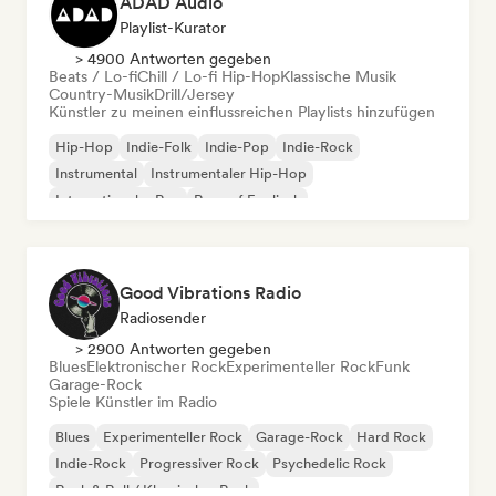
ADAD Audio
Playlist-Kurator
> 4900 Antworten gegeben
Beats / Lo-fi
Chill / Lo-fi Hip-Hop
Klassische Musik
Country-Musik
Drill/Jersey
Künstler zu meinen einflussreichen Playlists hinzufügen
Hip-Hop
Indie-Folk
Indie-Pop
Indie-Rock
Instrumental
Instrumentaler Hip-Hop
Internationaler Rap
Rap auf Englisch
Good Vibrations Radio
Radiosender
> 2900 Antworten gegeben
Blues
Elektronischer Rock
Experimenteller Rock
Funk
Garage-Rock
Spiele Künstler im Radio
Blues
Experimenteller Rock
Garage-Rock
Hard Rock
Indie-Rock
Progressiver Rock
Psychedelic Rock
Rock & Roll / Klassischer Rock