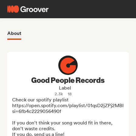
About
Good People Records
Label
2.3k
18
Check our spotify playlist

https://open.spotify.com/playlist/01qsD2jZPj2MBlfbbH
si=6fb4c2229056490f

If you don't think your song would fit in there, 
don't waste credits.

If you do, send us a line!
