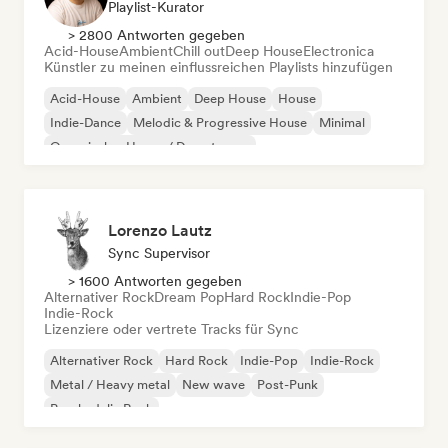
Playlist-Kurator
> 2800 Antworten gegeben
Acid-House
Ambient
Chill out
Deep House
Electronica
Künstler zu meinen einflussreichen Playlists hinzufügen
Acid-House
Ambient
Deep House
House
Indie-Dance
Melodic & Progressive House
Minimal
Organischer House / Downtempo
Lorenzo Lautz
Sync Supervisor
> 1600 Antworten gegeben
Alternativer Rock
Dream Pop
Hard Rock
Indie-Pop
Indie-Rock
Lizenziere oder vertrete Tracks für Sync
Alternativer Rock
Hard Rock
Indie-Pop
Indie-Rock
Metal / Heavy metal
New wave
Post-Punk
Psychedelic Rock