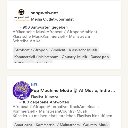
songweb.net
Media Outlet/Journalist
> 900 Antworten gegeben
Afrikanische Musik
Afrobeat / Afropop
Ambient
Klassische Musik
Kommerziell / Mainstream
Schreibe Artikel
Afrobeat / Afropop
Ambient
Klassische Musik
Kommerziell / Mainstream
Country-Musik
Dance pop
Drill/Jersey
Hip-Hop
NEU
Pop Machine Mode 🤖 AI Music, Indie Pop & Dream Pop
Playlist-Kurator
< 100 gegebene Antworten
Afrobeat / Afropop
Alternativer Rock
Americana
Kommerziell / Mainstream
Country-Musik
Künstler zu meinen einflussreichen Playlists hinzufügen
Americana
Kommerziell / Mainstream
Country-Musik