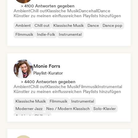
> 4100 Antworten gegeben
Ambient
Chill out
Klassische Musik
Dancehall
Dance
Künstler zu meinen einflussreichen Playlists hinzufügen
Ambient
Chill out
Klassische Musik
Dance
Dance pop
Filmmusik
Indie-Folk
Instrumental
Monie Forrs
Playlist-Kurator
> 4400 Antworten gegeben
Ambient
Chill out
Klassische Musik
Filmmusik
Instrumental
Künstler zu meinen einflussreichen Playlists hinzufügen
Klassische Musik
Filmmusik
Instrumental
Moderner Jazz
Neo / Modern Klassisch
Solo-Klavier
Ambient
Chill out