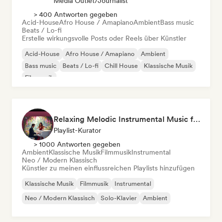
Media Outlet/Journalist
> 400 Antworten gegeben
Acid-House
Afro House / Amapiano
Ambient
Bass music
Beats / Lo-fi
Erstelle wirkungsvolle Posts oder Reels über Künstler
Acid-House
Afro House / Amapiano
Ambient
Bass music
Beats / Lo-fi
Chill House
Klassische Musik
Filmmusik
Relaxing Melodic Instrumental Music for Reading and Studying
Playlist-Kurator
> 1000 Antworten gegeben
Ambient
Klassische Musik
Filmmusik
Instrumental
Neo / Modern Klassisch
Künstler zu meinen einflussreichen Playlists hinzufügen
Klassische Musik
Filmmusik
Instrumental
Neo / Modern Klassisch
Solo-Klavier
Ambient