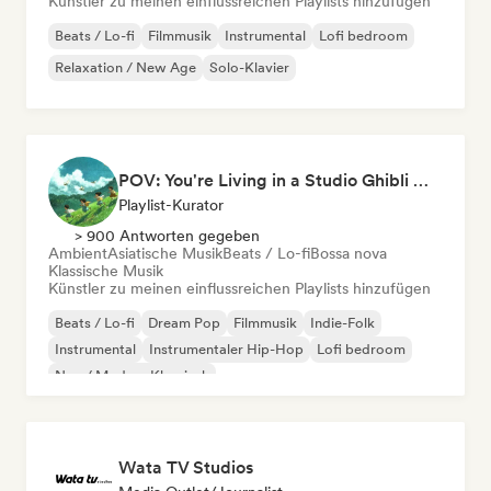
Künstler zu meinen einflussreichen Playlists hinzufügen
Beats / Lo-fi
Filmmusik
Instrumental
Lofi bedroom
Relaxation / New Age
Solo-Klavier
POV: You're Living in a Studio Ghibli Movie 🌱 Neo-Classical Piano & Dream Pop
Playlist-Kurator
> 900 Antworten gegeben
Ambient
Asiatische Musik
Beats / Lo-fi
Bossa nova
Klassische Musik
Künstler zu meinen einflussreichen Playlists hinzufügen
Beats / Lo-fi
Dream Pop
Filmmusik
Indie-Folk
Instrumental
Instrumentaler Hip-Hop
Lofi bedroom
Neo / Modern Klassisch
Wata TV Studios