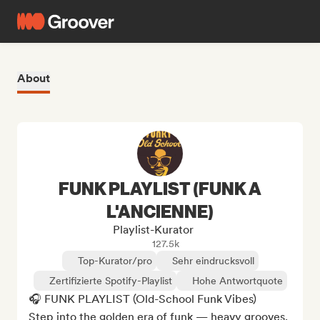
About
FUNK PLAYLIST (FUNK A
L'ANCIENNE)
Playlist-Kurator
127.5k
Top-Kurator/pro
Sehr eindrucksvoll
Zertifizierte Spotify-Playlist
Hohe Antwortquote
🎧 FUNK PLAYLIST (Old-School Funk Vibes)

Step into the golden era of funk — heavy grooves, 