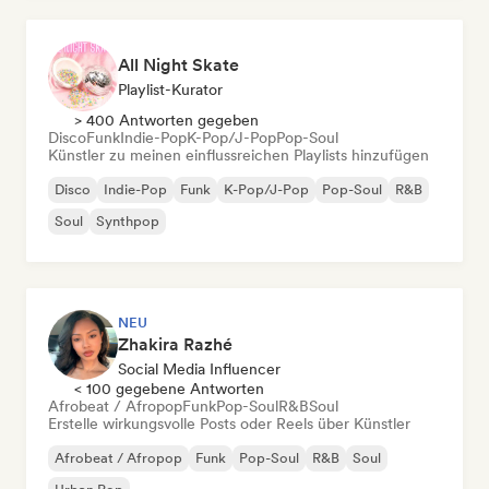
All Night Skate
Playlist-Kurator
> 400 Antworten gegeben
Disco
Funk
Indie-Pop
K-Pop/J-Pop
Pop-Soul
Künstler zu meinen einflussreichen Playlists hinzufügen
Disco
Indie-Pop
Funk
K-Pop/J-Pop
Pop-Soul
R&B
Soul
Synthpop
NEU
Zhakira Razhé
Social Media Influencer
< 100 gegebene Antworten
Afrobeat / Afropop
Funk
Pop-Soul
R&B
Soul
Erstelle wirkungsvolle Posts oder Reels über Künstler
Afrobeat / Afropop
Funk
Pop-Soul
R&B
Soul