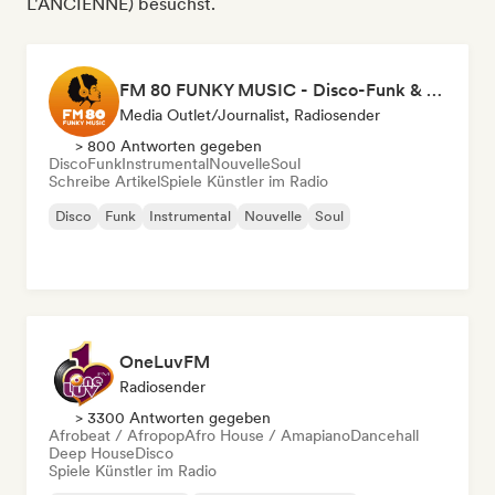
L'ANCIENNE) besuchst.
FM 80 FUNKY MUSIC - Disco-Funk & Soul Radio
Media Outlet/Journalist, Radiosender
> 800 Antworten gegeben
Disco
Funk
Instrumental
Nouvelle
Soul
Schreibe Artikel
Spiele Künstler im Radio
Disco
Funk
Instrumental
Nouvelle
Soul
OneLuvFM
Radiosender
> 3300 Antworten gegeben
Afrobeat / Afropop
Afro House / Amapiano
Dancehall
Deep House
Disco
Spiele Künstler im Radio