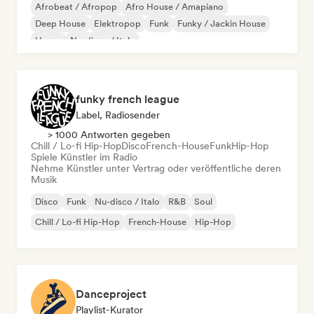
Afrobeat / Afropop
Afro House / Amapiano
Deep House
Elektropop
Funk
Funky / Jackin House
House
Nu-disco / Italo
funky french league
Label, Radiosender
> 1000 Antworten gegeben
Chill / Lo-fi Hip-Hop
Disco
French-House
Funk
Hip-Hop
Spiele Künstler im Radio
Nehme Künstler unter Vertrag oder veröffentliche deren
Musik
Disco
Funk
Nu-disco / Italo
R&B
Soul
Chill / Lo-fi Hip-Hop
French-House
Hip-Hop
Danceproject
Playlist-Kurator