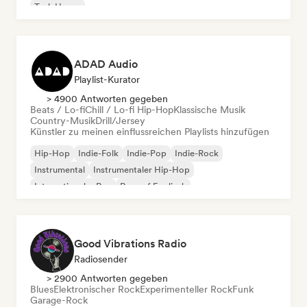
Tech House
ADAD Audio
Playlist-Kurator
> 4900 Antworten gegeben
Beats / Lo-fi
Chill / Lo-fi Hip-Hop
Klassische Musik
Country-Musik
Drill/Jersey
Künstler zu meinen einflussreichen Playlists hinzufügen
Hip-Hop
Indie-Folk
Indie-Pop
Indie-Rock
Instrumental
Instrumentaler Hip-Hop
Internationaler Rap
Rap auf Englisch
Good Vibrations Radio
Radiosender
> 2900 Antworten gegeben
Blues
Elektronischer Rock
Experimenteller Rock
Funk
Garage-Rock