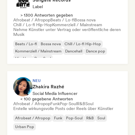
Label
> 1300 Antworten gegeben
Afrobeat / Afropop
Beats / Lo-fi
Bossa nova
Chill / Lo-fi Hip-Hop
Kommerziell / Mainstream
Nehme Künstler unter Vertrag oder veröffentliche deren
Musik
Beats / Lo-fi
Bossa nova
Chill / Lo-fi Hip-Hop
Kommerziell / Mainstream
Dancehall
Dance pop
Hip-Hop
Pop-Soul
NEU
Zhakira Razhé
Social Media Influencer
< 100 gegebene Antworten
Afrobeat / Afropop
Funk
Pop-Soul
R&B
Soul
Erstelle wirkungsvolle Posts oder Reels über Künstler
Afrobeat / Afropop
Funk
Pop-Soul
R&B
Soul
Urban Pop