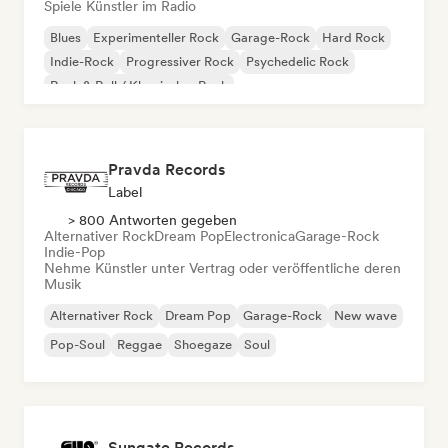
Spiele Künstler im Radio
Blues
Experimenteller Rock
Garage-Rock
Hard Rock
Indie-Rock
Progressiver Rock
Psychedelic Rock
Rock & Roll / Klassischer Rock
Pravda Records
Label
> 800 Antworten gegeben
Alternativer Rock
Dream Pop
Electronica
Garage-Rock
Indie-Pop
Nehme Künstler unter Vertrag oder veröffentliche deren
Musik
Alternativer Rock
Dream Pop
Garage-Rock
New wave
Pop-Soul
Reggae
Shoegaze
Soul
Sungate Records