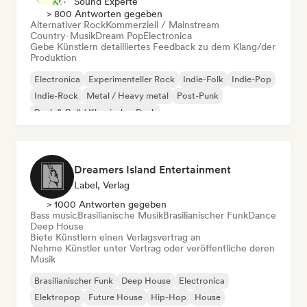
Sound Experte
> 800 Antworten gegeben
Alternativer Rock
Kommerziell / Mainstream
Country-Musik
Dream Pop
Electronica
Gebe Künstlern detailliertes Feedback zu dem Klang/der
Produktion
Electronica
Experimenteller Rock
Indie-Folk
Indie-Pop
Indie-Rock
Metal / Heavy metal
Post-Punk
Rock & Roll / Klassischer Rock
Dreamers Island Entertainment
Label, Verlag
> 1000 Antworten gegeben
Bass music
Brasilianische Musik
Brasilianischer Funk
Dance
Deep House
Biete Künstlern einen Verlagsvertrag an
Nehme Künstler unter Vertrag oder veröffentliche deren
Musik
Brasilianischer Funk
Deep House
Electronica
Elektropop
Future House
Hip-Hop
House