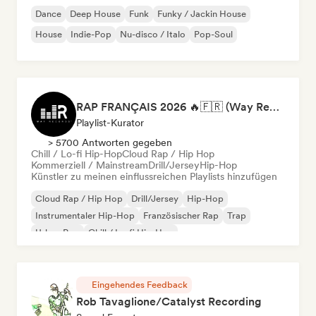
Dance
Deep House
Funk
Funky / Jackin House
House
Indie-Pop
Nu-disco / Italo
Pop-Soul
RAP FRANÇAIS 2026 🔥🇫🇷 (Way Records)
Playlist-Kurator
> 5700 Antworten gegeben
Chill / Lo-fi Hip-Hop
Cloud Rap / Hip Hop
Kommerziell / Mainstream
Drill/Jersey
Hip-Hop
Künstler zu meinen einflussreichen Playlists hinzufügen
Cloud Rap / Hip Hop
Drill/Jersey
Hip-Hop
Instrumentaler Hip-Hop
Französischer Rap
Trap
Urban Pop
Chill / Lo-fi Hip-Hop
Eingehendes Feedback
Rob Tavaglione/Catalyst Recording