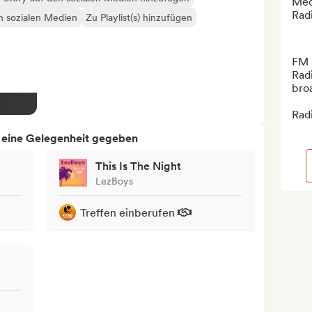
Med
Rad
en sozialen Medien
Zu Playlist(s) hinzufügen
FM 
Rad
broa
Radi
h eine Gelegenheit gegeben
This Is The Night
LezBoys
Treffen einberufen