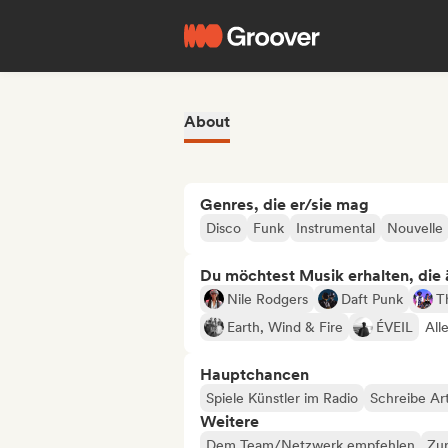
About
Genres, die er/sie mag
Disco
Funk
Instrumental
Nouvelle
Du möchtest Musik erhalten, die äh
Nile Rodgers
Daft Punk
T
Earth, Wind & Fire
ÉVEIL
All
Hauptchancen
Spiele Künstler im Radio
Schreibe Art
Weitere
Dem Team/Netzwerk empfehlen
Zur