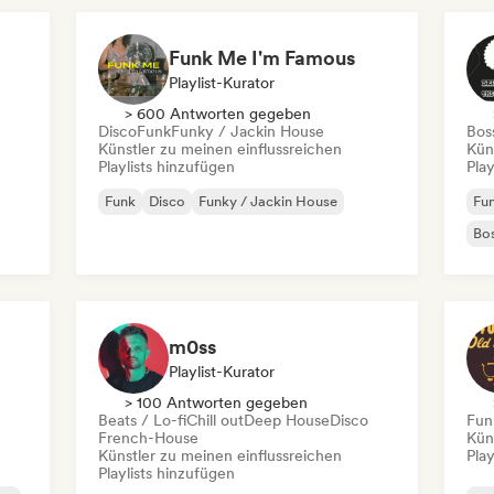
Funk Me I'm Famous
Playlist-Kurator
> 600 Antworten gegeben
Disco
Funk
Funky / Jackin House
Bos
Künstler zu meinen einflussreichen
Kün
Playlists hinzufügen
Play
Funk
Disco
Funky / Jackin House
Fu
Bo
m0ss
Playlist-Kurator
> 100 Antworten gegeben
Beats / Lo-fi
Chill out
Deep House
Disco
Fun
French-House
Kün
Künstler zu meinen einflussreichen
Play
Playlists hinzufügen