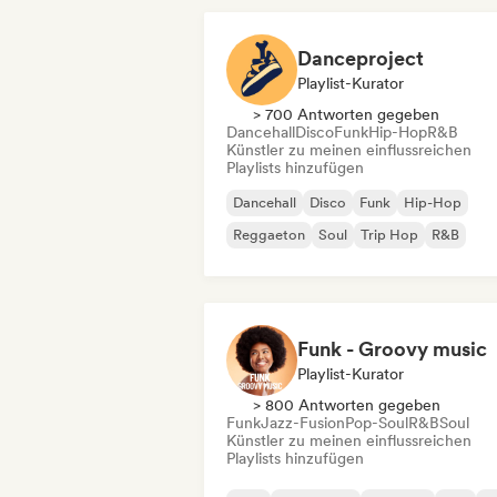
Danceproject
Playlist-Kurator
> 700 Antworten gegeben
Dancehall
Disco
Funk
Hip-Hop
R&B
Künstler zu meinen einflussreichen
Playlists hinzufügen
Dancehall
Disco
Funk
Hip-Hop
Reggaeton
Soul
Trip Hop
R&B
Funk - Groovy music
Playlist-Kurator
> 800 Antworten gegeben
Funk
Jazz-Fusion
Pop-Soul
R&B
Soul
Künstler zu meinen einflussreichen
Playlists hinzufügen