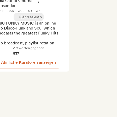
ia Outlet/Journalist,
iosender
1k
836
318
49
37
(Sehr) selektiv
80 FUNKY MUSIC is an online 
io Disco-Funk and Soul which 
dcasts the greatest Funky Hits

o broadcast, playlist rotation
Antworten gegeben
837
Ähnliche Kuratoren anzeigen