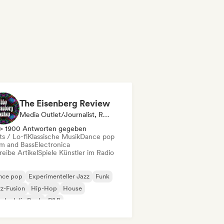
The Eisenberg Review
Media Outlet/Journalist, Radiosender
> 1900 Antworten gegeben
s / Lo-fi
Klassische Musik
Dance pop
m and Bass
Electronica
eibe Artikel
Spiele Künstler im Radio
nce pop
Experimenteller Jazz
Funk
z-Fusion
Hip-Hop
House
chedelic Rock
R&B