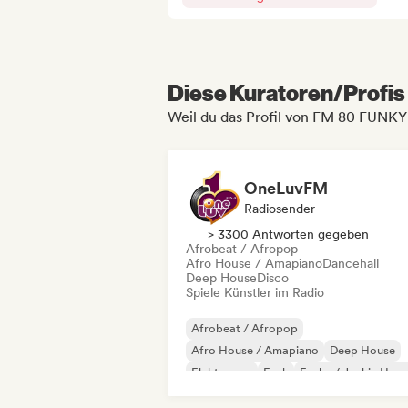
Diese Kuratoren/Profis 
Weil du das Profil von FM 80 FUNKY
OneLuvFM
Radiosender
> 3300 Antworten gegeben
Afrobeat / Afropop
Afro House / Amapiano
Dancehall
Deep House
Disco
Spiele Künstler im Radio
Afrobeat / Afropop
Afro House / Amapiano
Deep House
Elektropop
Funk
Funky / Jackin Hou
House
Nu-disco / Italo