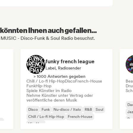
könnten Ihnen auch gefallen...
 MUSIC - Disco-Funk & Soul Radio besuchst.
funky french league
Label, Radiosender
> 1000 Antworten gegeben
Chill / Lo-fi Hip-Hop
Disco
French-House
Beat
Funk
Hip-Hop
Dru
Spiele Künstler im Radio
Schr
Nehme Künstler unter Vertrag oder
veröffentliche deren Musik
Da
Disco
Funk
Nu-disco / Italo
R&B
Soul
Jaz
Chill / Lo-fi Hip-Hop
French-House
Psy
se
Hip-Hop