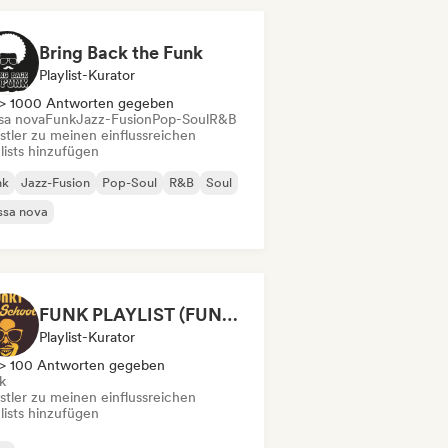
Bring Back the Funk
Playlist-Kurator
> 1000 Antworten gegeben
sa nova
Funk
Jazz-Fusion
Pop-Soul
R&B
stler zu meinen einflussreichen
lists hinzufügen
nk
Jazz-Fusion
Pop-Soul
R&B
Soul
ssa nova
FUNK PLAYLIST (FUNK A L'ANCIENNE)
Playlist-Kurator
> 100 Antworten gegeben
k
stler zu meinen einflussreichen
lists hinzufügen