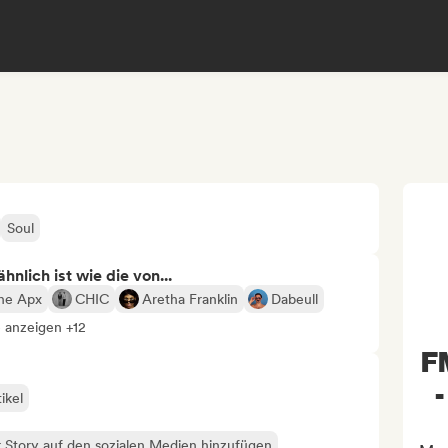
Soul
nlich ist wie die von...
he Apx
CHIC
Aretha Franklin
Dabeull
e anzeigen +12
F
-
ikel
 Story auf den sozialen Medien hinzufügen