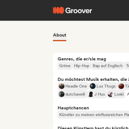
About
Genres, die er/sie mag
Grime
Hip-Hop
Rap auf Englisch
T
Du möchtest Musik erhalten, die äh
Headie One
Lux Thugs
T
dutchavelli
J Hus
Loski
A
Hauptchancen
Künstler zu meinen einflussreichen Pla
Diesen Künstlern hast du kürzlic