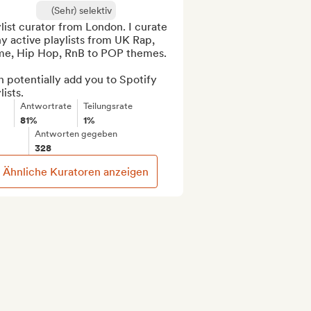
(Sehr) selektiv
list curator from London. I curate 
 active playlists from UK Rap, 
me, Hip Hop, RnB to POP themes.

n potentially add you to Spotify 
lists.
Antwortrate
Teilungsrate
81%
1%
Antworten gegeben
328
Ähnliche Kuratoren anzeigen