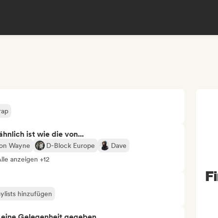
rap
nlich ist wie die von...
ion Wayne
D-Block Europe
Dave
lle anzeigen +12
Fi
ylists hinzufügen
h eine Gelegenheit gegeben