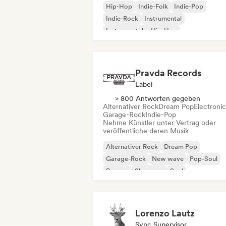
Hip-Hop
Indie-Folk
Indie-Pop
Indie-Rock
Instrumental
Instrumentaler Hip-Hop
Internationaler Rap
Rap auf Englisch
Pravda Records
Label
> 800 Antworten gegeben
Alternativer Rock
Dream Pop
Electroni
Garage-Rock
Indie-Pop
Nehme Künstler unter Vertrag oder
veröffentliche deren Musik
Alternativer Rock
Dream Pop
Garage-Rock
New wave
Pop-Soul
Reggae
Shoegaze
Soul
Lorenzo Lautz
Sync Supervisor