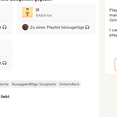
Ill
Play
many
RABArtist
Gri
t
Zu einer Playlist hinzugefügt
I ca
play
t
ische
Aussagekräftige Songtexte
Unterirdisch
 liebt