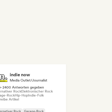
indie now
Media Outlet/Journalist
> 2400 Antworten gegeben
ernativer Rock
Elektronischer Rock
age-Rock
Hip-Hop
Indie-Folk
eibe Artikel
ernativer Rock
Garage-Rock