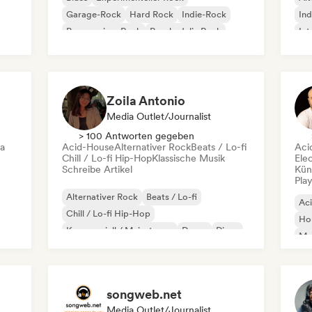
Garage-Rock
Hard Rock
Indie-Rock
Ind
Progressiver Rock
Psychedelic Rock
Int
Rock & Roll / Klassischer Rock
Po
Zoila Antonio
Media Outlet/Journalist
> 100 Antworten gegeben
ca
Acid-House
Alternativer Rock
Beats / Lo-fi
Aci
Chill / Lo-fi Hip-Hop
Klassische Musik
Ele
Schreibe Artikel
Kün
Play
Alternativer Rock
Beats / Lo-fi
Ac
Chill / Lo-fi Hip-Hop
Ho
Kommerziell / Mainstream
Dance
Disco
Mel
Dream Pop
House
Or
songweb.net
Media Outlet/Journalist