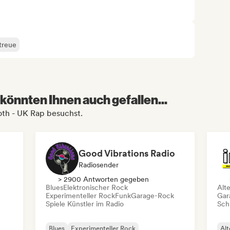
treue
könnten Ihnen auch gefallen...
ooth - UK Rap besuchst.
Good Vibrations Radio
Radiosender
> 2900 Antworten gegeben
Blues
Elektronischer Rock
Alt
Experimenteller Rock
Funk
Garage-Rock
Gar
Spiele Künstler im Radio
Schr
Blues
Experimenteller Rock
Alt