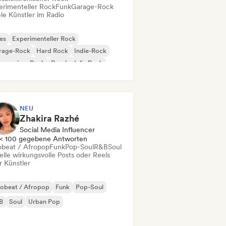
erimenteller Rock
Funk
Garage-Rock
le Künstler im Radio
es
Experimenteller Rock
rage-Rock
Hard Rock
Indie-Rock
gressiver Rock
Psychedelic Rock
k & Roll / Klassischer Rock
NEU
Zhakira Razhé
Social Media Influencer
< 100 gegebene Antworten
obeat / Afropop
Funk
Pop-Soul
R&B
Soul
elle wirkungsvolle Posts oder Reels
r Künstler
robeat / Afropop
Funk
Pop-Soul
B
Soul
Urban Pop