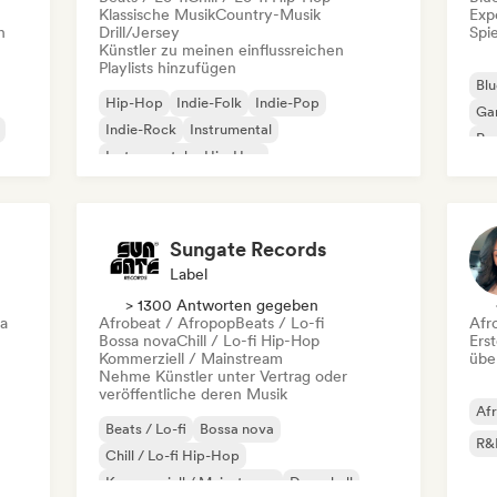
Klassische Musik
Country-Musik
Exp
n
Drill/Jersey
Spie
Künstler zu meinen einflussreichen
Playlists hinzufügen
Blu
Hip-Hop
Indie-Folk
Indie-Pop
Ga
Indie-Rock
Instrumental
Pro
Instrumentaler Hip-Hop
Roc
Internationaler Rap
Rap auf Englisch
Sungate Records
Label
> 1300 Antworten gegeben
ca
Afrobeat / Afropop
Beats / Lo-fi
Afr
Bossa nova
Chill / Lo-fi Hip-Hop
Erst
Kommerziell / Mainstream
übe
Nehme Künstler unter Vertrag oder
veröffentliche deren Musik
Af
Beats / Lo-fi
Bossa nova
R&
Chill / Lo-fi Hip-Hop
Kommerziell / Mainstream
Dancehall