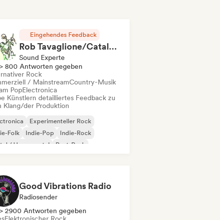
Eingehendes Feedback
Rob Tavaglione/Catalyst Recording
Sound Experte
> 800 Antworten gegeben
ernativer Rock
merziell / Mainstream
Country-Musik
am Pop
Electronica
e Künstlern detailliertes Feedback zu
 Klang/der Produktion
ctronica
Experimenteller Rock
ie-Folk
Indie-Pop
Indie-Rock
al / Heavy metal
Post-Punk
k & Roll / Klassischer Rock
Good Vibrations Radio
Radiosender
> 2900 Antworten gegeben
es
Elektronischer Rock