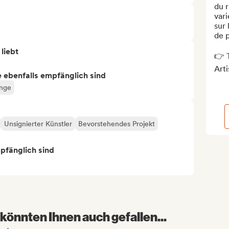
du r
vari
sur 
de p
 liebt
👉 T
Artis
ie ebenfalls empfänglich sind
änge
Unsignierter Künstler
Bevorstehendes Projekt
mpfänglich sind
könnten Ihnen auch gefallen...