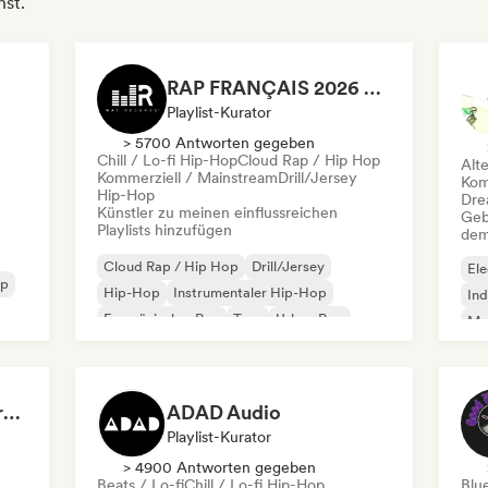
hst.
RAP FRANÇAIS 2026 🔥🇫🇷 (Way Records)
Playlist-Kurator
> 5700 Antworten gegeben
Chill / Lo-fi Hip-Hop
Cloud Rap / Hip Hop
Alt
Kommerziell / Mainstream
Drill/Jersey
Kom
Hip-Hop
Dre
Künstler zu meinen einflussreichen
Geb
Playlists hinzufügen
dem
Cloud Rap / Hip Hop
Drill/Jersey
Ele
op
Hip-Hop
Instrumentaler Hip-Hop
Ind
Französischer Rap
Trap
Urban Pop
Met
Chill / Lo-fi Hip-Hop
Roc
Dreamers Island Entertainment
ADAD Audio
Playlist-Kurator
> 4900 Antworten gegeben
Beats / Lo-fi
Chill / Lo-fi Hip-Hop
Blu