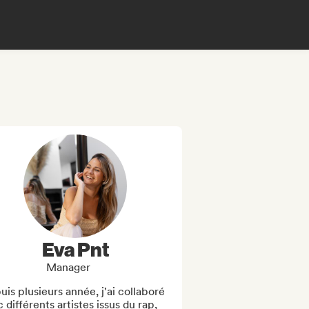
Eva Pnt
Manager
is plusieurs année, j'ai collaboré 
 différents artistes issus du rap, 