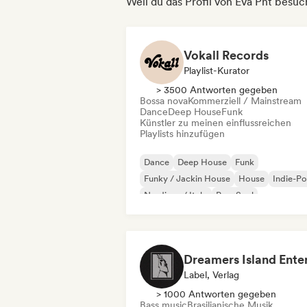
Weil du das Profil von Eva Pnt besuc
Vokall Records
Playlist-Kurator
> 3500 Antworten gegeben
Bossa nova
Kommerziell / Mainstream
Dance
Deep House
Funk
Künstler zu meinen einflussreichen
Playlists hinzufügen
Dance
Deep House
Funk
Funky / Jackin House
House
Indie-P
Nu-disco / Italo
Pop-Soul
Label, Verlag
> 1000 Antworten gegeben
Bass music
Brasilianische Musik