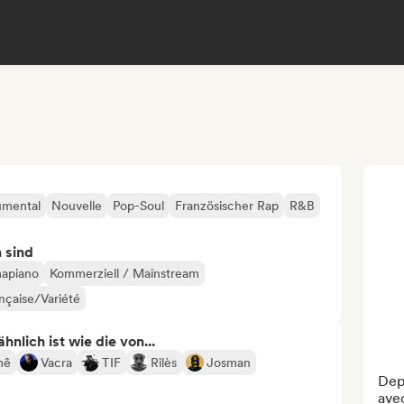
umental
Nouvelle
Pop-Soul
Französischer Rap
R&B
n sind
mapiano
Kommerziell / Mainstream
nçaise/Variété
nlich ist wie die von...
mê
Vacra
TIF
Rilès
Josman
Depu
avec