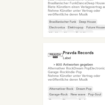
Brasilianischer Funk
Dance
Deep House
Biete Künstlern einen Verlagsvertrag a
Nehme Künstler unter Vertrag oder
veröffentliche deren Musik
Brasilianischer Funk
Deep House
Electronica
Elektropop
Future House
Hip-Hop
House
Tech House
Pravda Records
Label
> 800 Antworten gegeben
Alternativer Rock
Dream Pop
Electroni
Garage-Rock
Indie-Pop
Nehme Künstler unter Vertrag oder
veröffentliche deren Musik
Alternativer Rock
Dream Pop
Garage-Rock
New wave
Pop-Soul
Reggae
Shoegaze
Soul