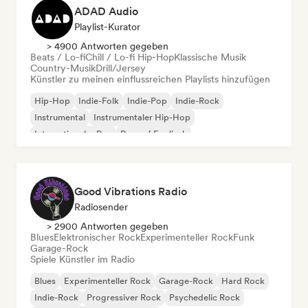
ADAD Audio
Playlist-Kurator
> 4900 Antworten gegeben
Beats / Lo-fi
Chill / Lo-fi Hip-Hop
Klassische Musik
Country-Musik
Drill/Jersey
Künstler zu meinen einflussreichen Playlists hinzufügen
Hip-Hop
Indie-Folk
Indie-Pop
Indie-Rock
Instrumental
Instrumentaler Hip-Hop
Internationaler Rap
Rap auf Englisch
Good Vibrations Radio
Radiosender
> 2900 Antworten gegeben
Blues
Elektronischer Rock
Experimenteller Rock
Funk
Garage-Rock
Spiele Künstler im Radio
Blues
Experimenteller Rock
Garage-Rock
Hard Rock
Indie-Rock
Progressiver Rock
Psychedelic Rock