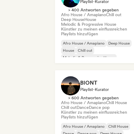
Playlist-Kurator
> 400 Antworten gegeben
Afro House / Amapiano
Chill out
Deep House
House
Melodic & Progressive House
Künstler zu meinen einflussreichen
Playlists hinzufügen
Afro House / Amapiano
Deep House
House
Chill out
Melodic & Progressive House
UK Garage / Bassline
BIONT
Playlist-Kurator
> 600 Antworten gegeben
Afro House / Amapiano
Chill House
Chill out
Dance
Dance pop
Künstler zu meinen einflussreichen
Playlists hinzufügen
Afro House / Amapiano
Chill House
Dance
Dance pop
Deep House