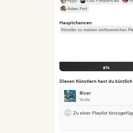
Kygo
Lost Frequencies
H
Adam Port
Hauptchancen
Künstler zu meinen einflussreichen Pla
87k
Diesen Künstlern hast du kürzlic
River
Vydia
Zu einer Playlist hinzugefüg