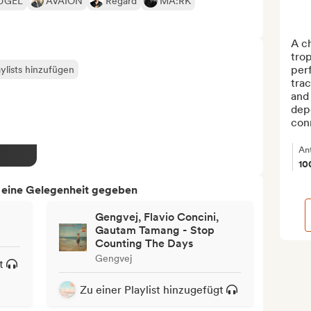
UGEL
AVAION
Regard
MA:RK
A ch
tro
perf
ylists hinzufügen
trac
and 
depe
conn
An
10
h eine Gelegenheit gegeben
Gengvej, Flavio Concini,
Gautam Tamang - Stop
Counting The Days
Gengvej
t
Zu einer Playlist hinzugefügt