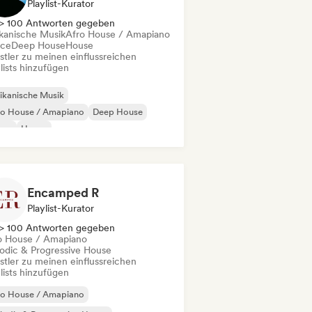
Playlist-Kurator
> 100 Antworten gegeben
ikanische Musik
Afro House / Amapiano
ce
Deep House
House
stler zu meinen einflussreichen
lists hinzufügen
ikanische Musik
ro House / Amapiano
Deep House
nce
House
Encamped R
Playlist-Kurator
> 100 Antworten gegeben
o House / Amapiano
odic & Progressive House
stler zu meinen einflussreichen
lists hinzufügen
ro House / Amapiano