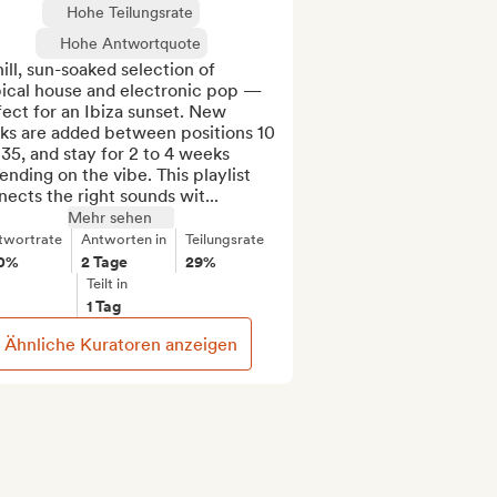
Hohe Teilungsrate
Hohe Antwortquote
ill, sun-soaked selection of 
pical house and electronic pop — 
ect for an Ibiza sunset. New 
ks are added between positions 10 
35, and stay for 2 to 4 weeks 
nding on the vibe. This playlist 
ects the right sounds wit...
Mehr sehen
twortrate
Antworten in
Teilungsrate
0%
2 Tage
29%
Teilt in
1 Tag
Ähnliche Kuratoren anzeigen