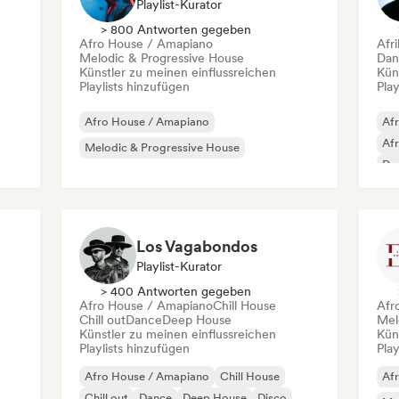
Playlist-Kurator
> 800 Antworten gegeben
Afro House / Amapiano
Afr
Melodic & Progressive House
Dan
Künstler zu meinen einflussreichen
Kün
Playlists hinzufügen
Play
Afro House / Amapiano
Afr
Af
Melodic & Progressive House
Da
Los Vagabondos
Playlist-Kurator
> 400 Antworten gegeben
Afro House / Amapiano
Chill House
Afr
Chill out
Dance
Deep House
Mel
Künstler zu meinen einflussreichen
Kün
Playlists hinzufügen
Play
Afro House / Amapiano
Chill House
Af
Chill out
Dance
Deep House
Disco