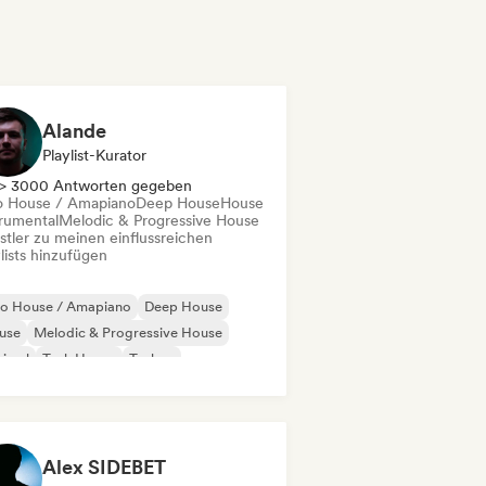
Alande
Playlist-Kurator
> 3000 Antworten gegeben
o House / Amapiano
Deep House
House
trumental
Melodic & Progressive House
stler zu meinen einflussreichen
lists hinzufügen
ro House / Amapiano
Deep House
use
Melodic & Progressive House
nimal
Tech House
Techno
trumental
Alex SIDEBET