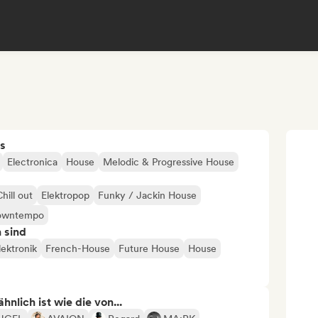
s
Electronica
House
Melodic & Progressive House
hill out
Elektropop
Funky / Jackin House
Downtempo
n sind
lektronik
French-House
Future House
House
nlich ist wie die von...