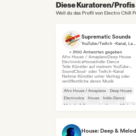
Diese Kuratoren/Profis 
Weil du das Profil von Electro Chill 
Suprematic Sounds
YouTube/Twitch -Kanal, La
> 3100 Antworten gegeben
Afro House / Amapiano
Deep House
Electronica
House
Indie-Dance
Teile Künstler auf meinem YouTube-,
SoundCloud- oder Twitch-Kanal
Nehme Künstler unter Vertrag oder
veröffentliche deren Musik
Afro House / Amapiano
Deep House
Electronica
House
Indie-Dance
Melodic & Progressive House
Minimal
Organischer House / Downtempo
House: Deep & Melod