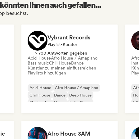
könnten Ihnen auch gefallen...
Pop besuchst.
Vybrant Records
bel
Playlist-Kurator
> 700 Antworten gegeben
Acid-House
Afro House / Amapiano
Afr
Bass music
Chill House
Dance
Ins
Künstler zu meinen einflussreichen
Kün
Playlists hinzufügen
Play
Acid-House
Afro House / Amapiano
Af
Chill House
Dance
Deep House
Ho
Electronica
House
Indie-Dance
Mi
Ins
ic
Afro House 3AM