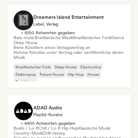
Dreamers Island Entertainment
Label, Verlag
> 1000 Antworten gegeben
Bass music
Brasilianische Musik
Brasilianischer Funk
Dance
Deep House
Biete Künstlern einen Verlagsvertrag an
Nehme Künstler unter Vertrag oder veröffentliche deren
Musik
Brasilianischer Funk
Deep House
Electronica
Elektropop
Future House
Hip-Hop
House
Tech House
ADAD Audio
Playlist-Kurator
> 4900 Antworten gegeben
Beats / Lo-fi
Chill / Lo-fi Hip-Hop
Klassische Musik
Country-Musik
Drill/Jersey