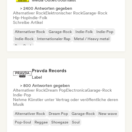
Media Outlet/Journalist
> 2400 Antworten gegeben
Alternativer Rock
Elektronischer Rock
Garage-Rock
Hip-Hop
Indie-Folk
Schreibe Artikel
Alternativer Rock
Garage-Rock
Indie-Folk
Indie-Pop
Indie-Rock
Internationaler Rap
Metal / Heavy metal
Pop-Rock
Pravda Records
Label
> 800 Antworten gegeben
Alternativer Rock
Dream Pop
Electronica
Garage-Rock
Indie-Pop
Nehme Künstler unter Vertrag oder veröffentliche deren
Musik
Alternativer Rock
Dream Pop
Garage-Rock
New wave
Pop-Soul
Reggae
Shoegaze
Soul