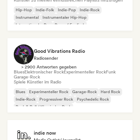
Künstler zu meinen einflussreichen Playlists hinzufügen
Hip-Hop
Indie-Folk
Indie-Pop
Indie-Rock
Instrumental
Instrumentaler Hip-Hop
Internationaler Rap
Rap auf Englisch
Good Vibrations Radio
Radiosender
> 2900 Antworten gegeben
Blues
Elektronischer Rock
Experimenteller Rock
Funk
Garage-Rock
Spiele Künstler im Radio
Blues
Experimenteller Rock
Garage-Rock
Hard Rock
Indie-Rock
Progressiver Rock
Psychedelic Rock
Rock & Roll / Klassischer Rock
indie now