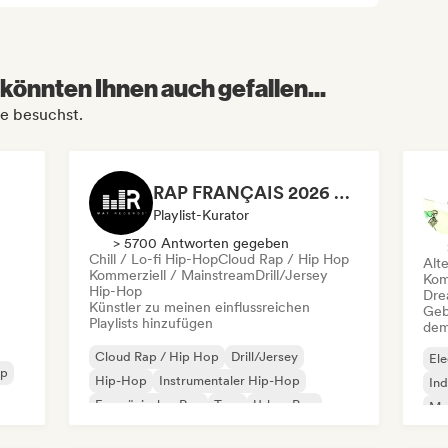
könnten Ihnen auch gefallen...
ce besuchst.
RAP FRANÇAIS 2026 🔥🇫🇷 (Way Records)
Playlist-Kurator
> 5700 Antworten gegeben
Chill / Lo-fi Hip-Hop
Cloud Rap / Hip Hop
Alt
Kommerziell / Mainstream
Drill/Jersey
Kom
Hip-Hop
Dre
Künstler zu meinen einflussreichen
Geb
Playlists hinzufügen
dem
Cloud Rap / Hip Hop
Drill/Jersey
Ele
op
Hip-Hop
Instrumentaler Hip-Hop
Ind
Französischer Rap
Trap
Urban Pop
Met
Chill / Lo-fi Hip-Hop
Roc