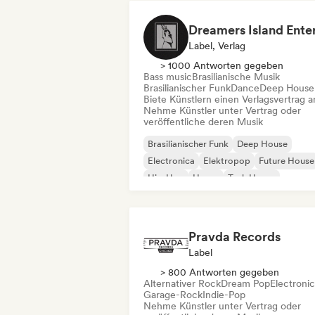
Label, Verlag
> 1000 Antworten gegeben
Bass music
Brasilianische Musik
Brasilianischer Funk
Dance
Deep House
Biete Künstlern einen Verlagsvertrag a
Nehme Künstler unter Vertrag oder
veröffentliche deren Musik
Brasilianischer Funk
Deep House
Electronica
Elektropop
Future House
Hip-Hop
House
Tech House
Pravda Records
Label
> 800 Antworten gegeben
Alternativer Rock
Dream Pop
Electroni
Garage-Rock
Indie-Pop
Nehme Künstler unter Vertrag oder