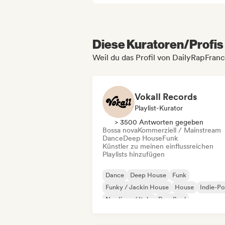
Diese Kuratoren/Profis 
Weil du das Profil von DailyRapFran
Vokall Records
Playlist-Kurator
> 3500 Antworten gegeben
Bossa nova
Kommerziell / Mainstream
Dance
Deep House
Funk
Künstler zu meinen einflussreichen
Playlists hinzufügen
Dance
Deep House
Funk
Funky / Jackin House
House
Indie-P
Nu-disco / Italo
Pop-Soul