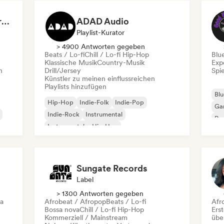
Dreamers Island Entertainment
ADAD Audio
Playlist-Kurator
> 4900 Antworten gegeben
Beats / Lo-fi
Chill / Lo-fi Hip-Hop
Blu
Klassische Musik
Country-Musik
Exp
n
Drill/Jersey
Spie
Künstler zu meinen einflussreichen
Playlists hinzufügen
Blu
Hip-Hop
Indie-Folk
Indie-Pop
Ga
Indie-Rock
Instrumental
Pro
Instrumentaler Hip-Hop
Roc
Internationaler Rap
Rap auf Englisch
Sungate Records
Label
> 1300 Antworten gegeben
ca
Afrobeat / Afropop
Beats / Lo-fi
Afr
Bossa nova
Chill / Lo-fi Hip-Hop
Erst
Kommerziell / Mainstream
übe