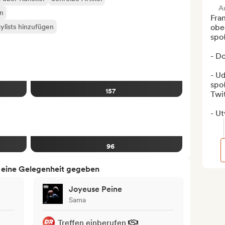
A
an
Fran
ylists hinzufügen
obe
spo
- Do
- U
spo
157
Twit
- U
96
h eine Gelegenheit gegeben
Joyeuse Peine
Sama
Treffen einberufen