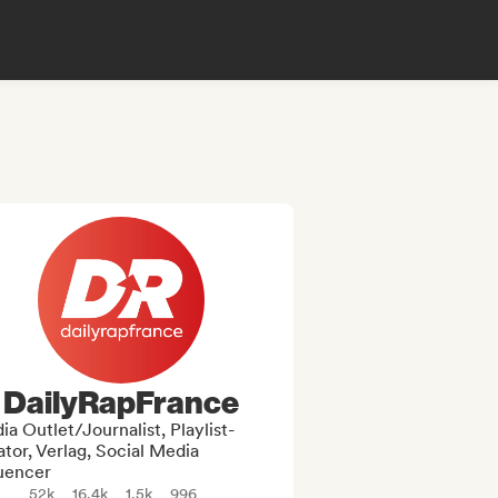
DailyRapFrance
a Outlet/Journalist, Playlist-
tor, Verlag, Social Media
luencer
52k
16.4k
1.5k
996