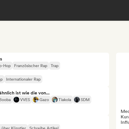
s
p-Hop
Französischer Rap
Trap
op
Internationaler Rap
nlich ist wie die von...
Booba
VVES
Gazo
Tiakola
SDM
Medi
Kura
Inf
s über Künstler
Schreibe Artikel