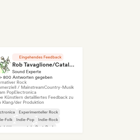
Eingehendes Feedback
Rob Tavaglione/Catalyst Recording
Sound Experte
> 800 Antworten gegeben
ernativer Rock
merziell / Mainstream
Country-Musik
am Pop
Electronica
e Künstlern detailliertes Feedback zu
 Klang/der Produktion
ctronica
Experimenteller Rock
ie-Folk
Indie-Pop
Indie-Rock
al / Heavy metal
Post-Punk
k & Roll / Klassischer Rock