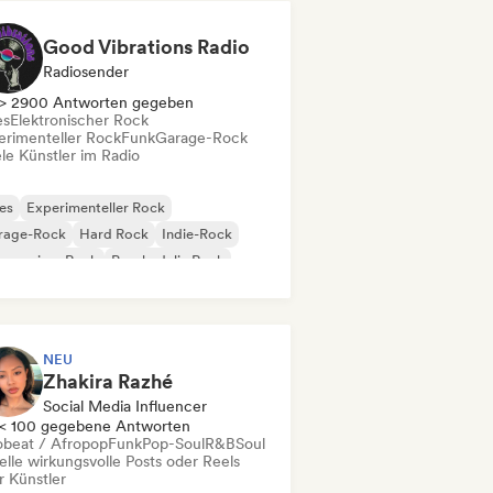
Good Vibrations Radio
Radiosender
> 2900 Antworten gegeben
es
Elektronischer Rock
erimenteller Rock
Funk
Garage-Rock
le Künstler im Radio
es
Experimenteller Rock
rage-Rock
Hard Rock
Indie-Rock
gressiver Rock
Psychedelic Rock
k & Roll / Klassischer Rock
NEU
Zhakira Razhé
Social Media Influencer
< 100 gegebene Antworten
obeat / Afropop
Funk
Pop-Soul
R&B
Soul
elle wirkungsvolle Posts oder Reels
r Künstler