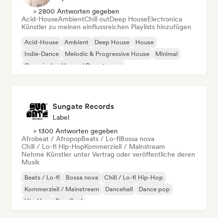
> 2800 Antworten gegeben
Acid-House
Ambient
Chill out
Deep House
Electronica
Künstler zu meinen einflussreichen Playlists hinzufügen
Acid-House
Ambient
Deep House
House
Indie-Dance
Melodic & Progressive House
Minimal
Organischer House / Downtempo
Sungate Records
Label
> 1300 Antworten gegeben
Afrobeat / Afropop
Beats / Lo-fi
Bossa nova
Chill / Lo-fi Hip-Hop
Kommerziell / Mainstream
Nehme Künstler unter Vertrag oder veröffentliche deren
Musik
Beats / Lo-fi
Bossa nova
Chill / Lo-fi Hip-Hop
Kommerziell / Mainstream
Dancehall
Dance pop
Hip-Hop
Pop-Soul