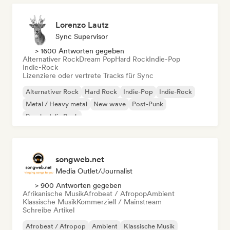
Lorenzo Lautz
Sync Supervisor
> 1600 Antworten gegeben
Alternativer Rock
Dream Pop
Hard Rock
Indie-Pop
Indie-Rock
Lizenziere oder vertrete Tracks für Sync
Alternativer Rock
Hard Rock
Indie-Pop
Indie-Rock
Metal / Heavy metal
New wave
Post-Punk
Psychedelic Rock
songweb.net
Media Outlet/Journalist
> 900 Antworten gegeben
Afrikanische Musik
Afrobeat / Afropop
Ambient
Klassische Musik
Kommerziell / Mainstream
Schreibe Artikel
Afrobeat / Afropop
Ambient
Klassische Musik