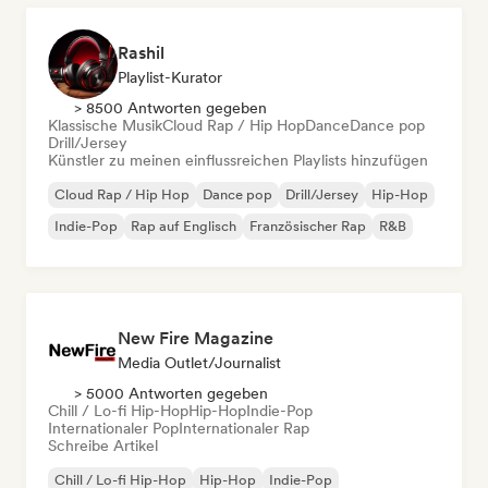
Rashil
Playlist-Kurator
> 8500 Antworten gegeben
Klassische Musik
Cloud Rap / Hip Hop
Dance
Dance pop
Drill/Jersey
Künstler zu meinen einflussreichen Playlists hinzufügen
Cloud Rap / Hip Hop
Dance pop
Drill/Jersey
Hip-Hop
Indie-Pop
Rap auf Englisch
Französischer Rap
R&B
New Fire Magazine
Media Outlet/Journalist
> 5000 Antworten gegeben
Chill / Lo-fi Hip-Hop
Hip-Hop
Indie-Pop
Internationaler Pop
Internationaler Rap
Schreibe Artikel
Chill / Lo-fi Hip-Hop
Hip-Hop
Indie-Pop