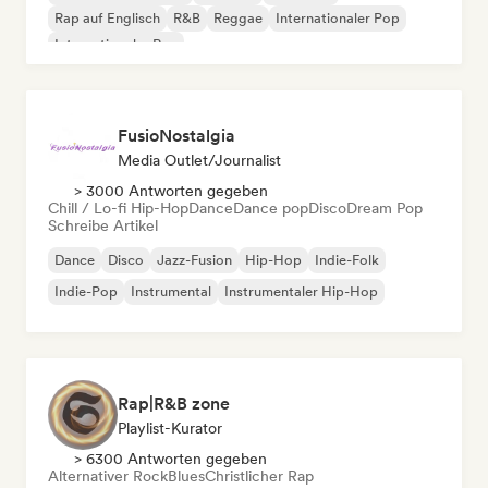
Rap auf Englisch
R&B
Reggae
Internationaler Pop
Internationaler Rap
FusioNostalgia
Media Outlet/Journalist
> 3000 Antworten gegeben
Chill / Lo-fi Hip-Hop
Dance
Dance pop
Disco
Dream Pop
Schreibe Artikel
Dance
Disco
Jazz-Fusion
Hip-Hop
Indie-Folk
Indie-Pop
Instrumental
Instrumentaler Hip-Hop
Rap|R&B zone
Playlist-Kurator
> 6300 Antworten gegeben
Alternativer Rock
Blues
Christlicher Rap