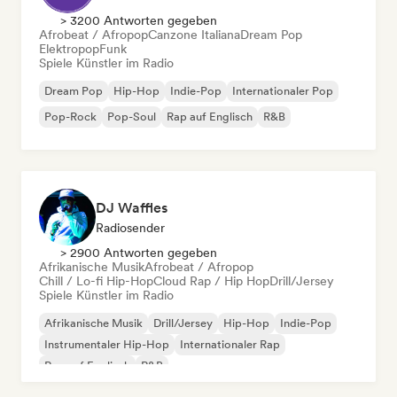
> 3200 Antworten gegeben
Afrobeat / Afropop
Canzone Italiana
Dream Pop
Elektropop
Funk
Spiele Künstler im Radio
Dream Pop
Hip-Hop
Indie-Pop
Internationaler Pop
Pop-Rock
Pop-Soul
Rap auf Englisch
R&B
DJ Waffles
Radiosender
> 2900 Antworten gegeben
Afrikanische Musik
Afrobeat / Afropop
Chill / Lo-fi Hip-Hop
Cloud Rap / Hip Hop
Drill/Jersey
Spiele Künstler im Radio
Afrikanische Musik
Drill/Jersey
Hip-Hop
Indie-Pop
Instrumentaler Hip-Hop
Internationaler Rap
Rap auf Englisch
R&B