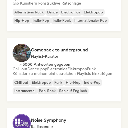
Gib Künstlern konstruktive Ratschläge
Alternativer Rock
Dance
Electronica
Elektropop
Hip-Hop
Indie-Pop
Indie-Rock
Internationaler Pop
Comeback to underground
Playlist-Kurator
> 5000 Antworten gegeben
Chill out
Dance pop
Electronica
Elektropop
Funk
Künstler zu meinen einflussreichen Playlists hinzufügen
Chill out
Elektropop
Funk
Hip-Hop
Indie-Pop
Instrumental
Pop-Rock
Rap auf Englisch
Noise Symphony
Radiosender