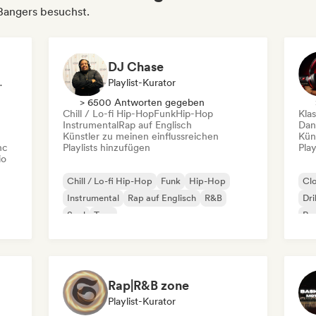
 Bangers besuchst.
DJ Chase
 Sync Supervisor
Playlist-Kurator
> 6500 Antworten gegeben
Chill / Lo-fi Hip-Hop
Funk
Hip-Hop
Kla
Instrumental
Rap auf Englisch
Dan
Künstler zu meinen einflussreichen
Kün
nc
Playlists hinzufügen
Play
io
Chill / Lo-fi Hip-Hop
Funk
Hip-Hop
Cl
Instrumental
Rap auf Englisch
R&B
Dri
Soul
Trap
Rap
Rap|R&B zone
Playlist-Kurator