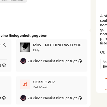
A bl
soul
heat
gen
both
h eine Gelegenheit gegeben
per
list
k-K,
13illy - NOTHING W/O YOU
13illy
Obje
Zu einer Playlist hinzugefügt
An
t
10
COMEOVER
Def Manic
t
Zu einer Playlist hinzugefügt