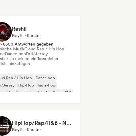
Rashil
Playlist-Kurator
> 8500 Antworten gegeben
ssische Musik
Cloud Rap / Hip Hop
ce
Dance pop
Drill/Jersey
stler zu meinen einflussreichen
lists hinzufügen
oud Rap / Hip Hop
Dance pop
ll/Jersey
Hip-Hop
Indie-Pop
 auf Englisch
Französischer Rap
R&B
HipHop/Rap/R&B - NBA/Basketball Music
Playlist-Kurator