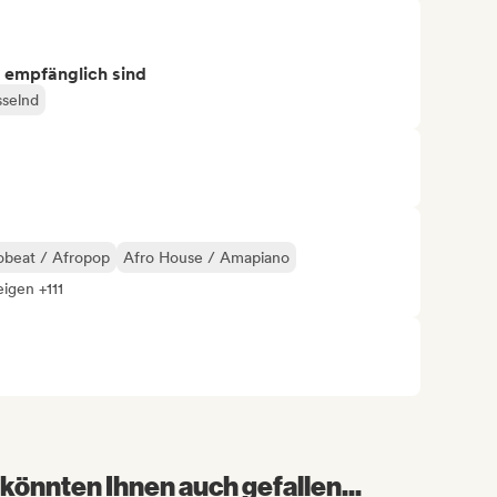
s empfänglich sind
sselnd
obeat / Afropop
Afro House / Amapiano
eigen +111
könnten Ihnen auch gefallen...