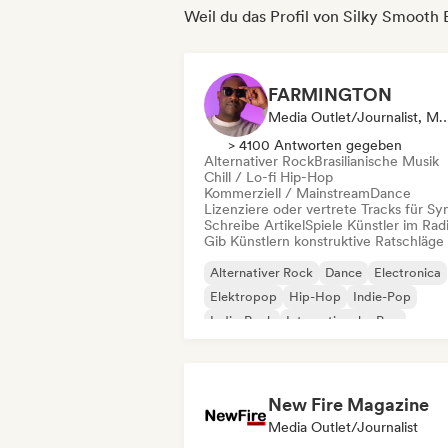
Weil du das Profil von Silky Smooth
FARMINGTON
Media Outlet/Journalist, Mentorin, Radiosender,
> 4100 Antworten gegeben
Alternativer Rock
Brasilianische Musik
Chill / Lo-fi Hip-Hop
Kommerziell / Mainstream
Dance
Lizenziere oder vertrete Tracks für Sy
Schreibe Artikel
Spiele Künstler im Rad
Gib Künstlern konstruktive Ratschläge
Alternativer Rock
Dance
Electronica
Elektropop
Hip-Hop
Indie-Pop
Indie-Rock
Internationaler Pop
New Fire Magazine
Media Outlet/Journalist