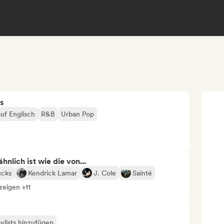
s
uf Englisch
R&B
Urban Pop
nlich ist wie die von...
cks
Kendrick Lamar
J. Cole
Sainté
zeigen +11
ylists hinzufügen