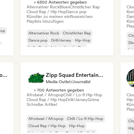
> 6300 Antworten gegeben
Alternativer Rock
Blues
Christlicher Rap
Clo
Cloud Rap / Hip Hop
Dance pop
Kom
Künstler zu meinen einflussreichen
Dan
Playlists hinzufügen
Kün
Play
Pop
Alternativer Rock
Christlicher Rap
Cl
Dance pop
Drill/Jersey
Hip-Hop
Di
p
Indie-Rock
Internationaler Rap
Int
Rap auf Englisch
Hip-hop that makes you nod in silence
Zipp Squad Entertainment
Media Outlet/Journalist
> 700 Antworten gegeben
Afrobeat / Afropop
Chill / Lo-fi Hip-Hop
Clo
Cloud Rap / Hip Hop
Drill/Jersey
Grime
Hip
Schreibe Artikel
Kün
Play
Afrobeat / Afropop
Chill / Lo-fi Hip-Hop
Cl
Cloud Rap / Hip Hop
Hip-Hop
Hi
Internationaler Rap
Rap auf Englisch