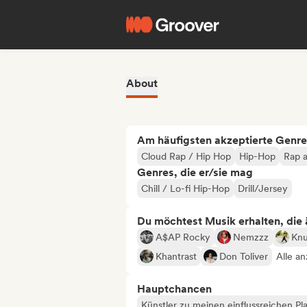
About
Am häufigsten akzeptierte Genre
Cloud Rap / Hip Hop
Hip-Hop
Rap a
Genres, die er/sie mag
Chill / Lo-fi Hip-Hop
Drill/Jersey
Du möchtest Musik erhalten, die äh
A$AP Rocky
Nemzzz
Knu
Khantrast
Don Toliver
Alle an
Hauptchancen
Künstler zu meinen einflussreichen Pla