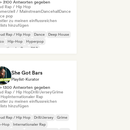
> 3100 Antworten gegeben
ud Rap / Hip Hop
merziell / Mainstream
Dancehall
Dance
ce pop
stler zu meinen einflussreichen
lists hinzufügen
oud Rap / Hip Hop
Dance
Deep House
sco
Hip-Hop
Hyperpop
ernationaler Rap
R&B
She Got Bars
Playlist-Kurator
> 1300 Antworten gegeben
ud Rap / Hip Hop
Drill/Jersey
Grime
-Hop
Internationaler Rap
stler zu meinen einflussreichen
lists hinzufügen
oud Rap / Hip Hop
Drill/Jersey
Grime
p-Hop
Internationaler Rap