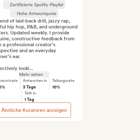
Zertifizierte Spotify-Playlist
Hohe Antwortquote
end of laid-back drill, jazzy rap, 
ful hip hop, R&B, and underground 
ers. Updated weekly. I provide 
uine, constructive feedback from 
 a professional creator’s 
spective and an everyday 
ener’s ear.

ctively looki...
Mehr sehen
twortrate
Antworten in
Teilungsrate
0%
3 Tage
10%
Teilt in
1 Tag
Ähnliche Kuratoren anzeigen