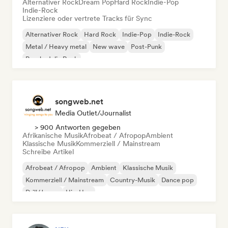
Alternativer Rock
Dream Pop
Hard Rock
Indie-Pop
Indie-Rock
Lizenziere oder vertrete Tracks für Sync
Alternativer Rock
Hard Rock
Indie-Pop
Indie-Rock
Metal / Heavy metal
New wave
Post-Punk
Psychedelic Rock
songweb.net
Media Outlet/Journalist
> 900 Antworten gegeben
Afrikanische Musik
Afrobeat / Afropop
Ambient
Klassische Musik
Kommerziell / Mainstream
Schreibe Artikel
Afrobeat / Afropop
Ambient
Klassische Musik
Kommerziell / Mainstream
Country-Musik
Dance pop
Drill/Jersey
Hip-Hop