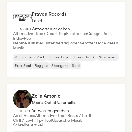
Pravda Records
Label
> 800 Antworten gegeben
Alternativer Rock
Dream Pop
Electronica
Garage-Rock
Indie-Pop
Nehme Künstler unter Vertrag oder veröffentliche deren
Musik
Alternativer Rock
Dream Pop
Garage-Rock
New wave
Pop-Soul
Reggae
Shoegaze
Soul
Zoila Antonio
Media Outlet/Journalist
> 100 Antworten gegeben
Acid-House
Alternativer Rock
Beats / Lo-fi
Chill / Lo-fi Hip-Hop
Klassische Musik
Schreibe Artikel