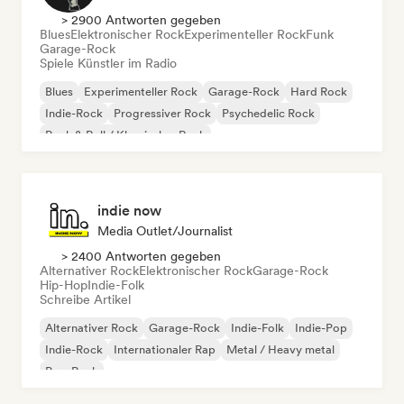
> 2900 Antworten gegeben
Blues
Elektronischer Rock
Experimenteller Rock
Funk
Garage-Rock
Spiele Künstler im Radio
Blues
Experimenteller Rock
Garage-Rock
Hard Rock
Indie-Rock
Progressiver Rock
Psychedelic Rock
Rock & Roll / Klassischer Rock
indie now
Media Outlet/Journalist
> 2400 Antworten gegeben
Alternativer Rock
Elektronischer Rock
Garage-Rock
Hip-Hop
Indie-Folk
Schreibe Artikel
Alternativer Rock
Garage-Rock
Indie-Folk
Indie-Pop
Indie-Rock
Internationaler Rap
Metal / Heavy metal
Pop-Rock