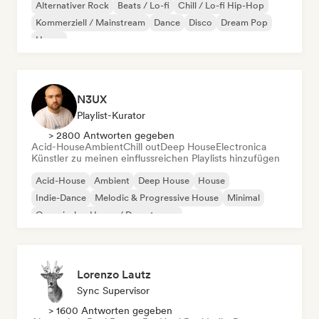
Alternativer Rock
Beats / Lo-fi
Chill / Lo-fi Hip-Hop
Kommerziell / Mainstream
Dance
Disco
Dream Pop
House
N3UX
Playlist-Kurator
> 2800 Antworten gegeben
Acid-House
Ambient
Chill out
Deep House
Electronica
Künstler zu meinen einflussreichen Playlists hinzufügen
Acid-House
Ambient
Deep House
House
Indie-Dance
Melodic & Progressive House
Minimal
Organischer House / Downtempo
Lorenzo Lautz
Sync Supervisor
> 1600 Antworten gegeben