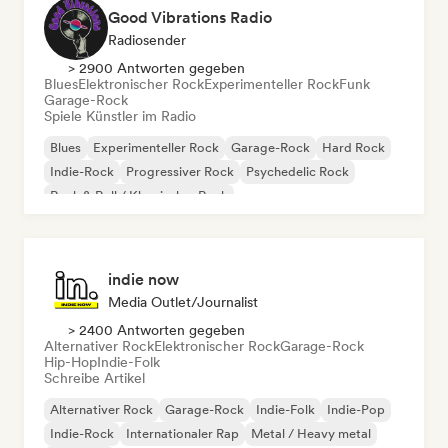
Good Vibrations Radio
Radiosender
> 2900 Antworten gegeben
Blues
Elektronischer Rock
Experimenteller Rock
Funk
Garage-Rock
Spiele Künstler im Radio
Blues
Experimenteller Rock
Garage-Rock
Hard Rock
Indie-Rock
Progressiver Rock
Psychedelic Rock
Rock & Roll / Klassischer Rock
indie now
Media Outlet/Journalist
> 2400 Antworten gegeben
Alternativer Rock
Elektronischer Rock
Garage-Rock
Hip-Hop
Indie-Folk
Schreibe Artikel
Alternativer Rock
Garage-Rock
Indie-Folk
Indie-Pop
Indie-Rock
Internationaler Rap
Metal / Heavy metal