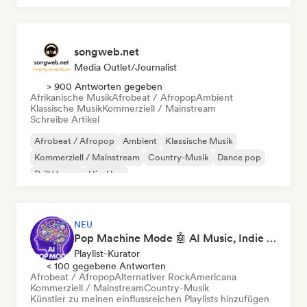
songweb.net
Media Outlet/Journalist
> 900 Antworten gegeben
Afrikanische Musik
Afrobeat / Afropop
Ambient
Klassische Musik
Kommerziell / Mainstream
Schreibe Artikel
Afrobeat / Afropop
Ambient
Klassische Musik
Kommerziell / Mainstream
Country-Musik
Dance pop
Drill/Jersey
Hip-Hop
NEU
Pop Machine Mode 🤖 AI Music, Indie Pop & Dream Pop
Playlist-Kurator
< 100 gegebene Antworten
Afrobeat / Afropop
Alternativer Rock
Americana
Kommerziell / Mainstream
Country-Musik
Künstler zu meinen einflussreichen Playlists hinzufügen