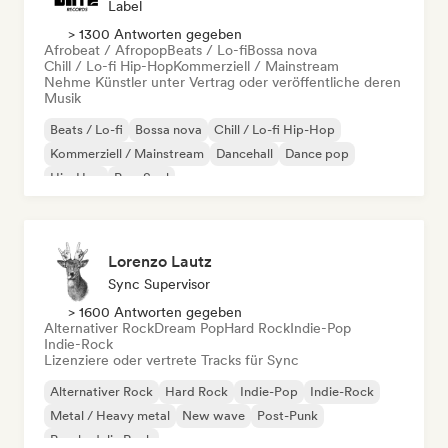
Label
> 1300 Antworten gegeben
Afrobeat / Afropop
Beats / Lo-fi
Bossa nova
Chill / Lo-fi Hip-Hop
Kommerziell / Mainstream
Nehme Künstler unter Vertrag oder veröffentliche deren
Musik
Beats / Lo-fi
Bossa nova
Chill / Lo-fi Hip-Hop
Kommerziell / Mainstream
Dancehall
Dance pop
Hip-Hop
Pop-Soul
Lorenzo Lautz
Sync Supervisor
> 1600 Antworten gegeben
Alternativer Rock
Dream Pop
Hard Rock
Indie-Pop
Indie-Rock
Lizenziere oder vertrete Tracks für Sync
Alternativer Rock
Hard Rock
Indie-Pop
Indie-Rock
Metal / Heavy metal
New wave
Post-Punk
Psychedelic Rock