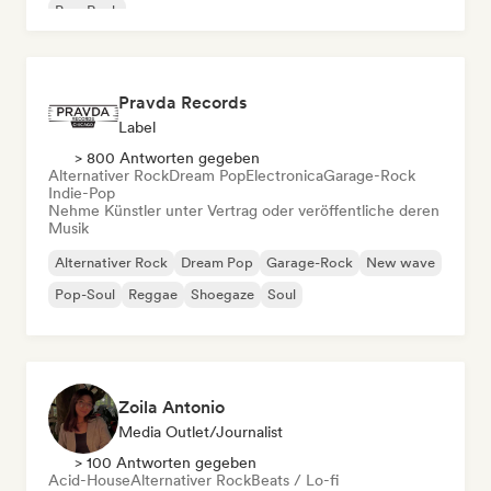
Pop-Rock
Pravda Records
Label
> 800 Antworten gegeben
Alternativer Rock
Dream Pop
Electronica
Garage-Rock
Indie-Pop
Nehme Künstler unter Vertrag oder veröffentliche deren
Musik
Alternativer Rock
Dream Pop
Garage-Rock
New wave
Pop-Soul
Reggae
Shoegaze
Soul
Zoila Antonio
Media Outlet/Journalist
> 100 Antworten gegeben
Acid-House
Alternativer Rock
Beats / Lo-fi