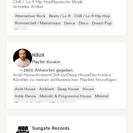
Chill / Lo-fi Hip-Hop
Klassische Musik
Schreibe Artikel
Alternativer Rock
Beats / Lo-fi
Chill / Lo-fi Hip-Hop
Kommerziell / Mainstream
Dance
Disco
Dream Pop
House
N3UX
Playlist-Kurator
> 2800 Antworten gegeben
Acid-House
Ambient
Chill out
Deep House
Electronica
Künstler zu meinen einflussreichen Playlists hinzufügen
Acid-House
Ambient
Deep House
House
Indie-Dance
Melodic & Progressive House
Minimal
Organischer House / Downtempo
Sungate Records