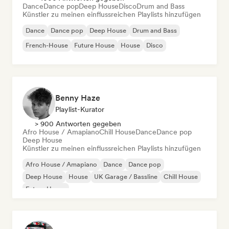
Dance
Dance pop
Deep House
Disco
Drum and Bass
Künstler zu meinen einflussreichen Playlists hinzufügen
Dance
Dance pop
Deep House
Drum and Bass
French-House
Future House
House
Disco
Benny Haze
Playlist-Kurator
> 900 Antworten gegeben
Afro House / Amapiano
Chill House
Dance
Dance pop
Deep House
Künstler zu meinen einflussreichen Playlists hinzufügen
Afro House / Amapiano
Dance
Dance pop
Deep House
House
UK Garage / Bassline
Chill House
Future House