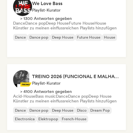
We Love Bass
Playlist-Kurator
> 1300 Antworten gegeben
Dance
Dance pop
Deep House
Future House
House
Künstler zu meinen einflussreichen Playlists hinzufügen
Dance
Dance pop
Deep House
Future House
House
TREINO 2026 (FUNCIONAL E MALHAÇÃO)
Playlist-Kurator
> 4100 Antworten gegeben
Acid-House
Bass music
Dance
Dance pop
Deep House
Künstler zu meinen einflussreichen Playlists hinzufügen
Dance
Dance pop
Deep House
Disco
Dream Pop
Electronica
Elektropop
French-House