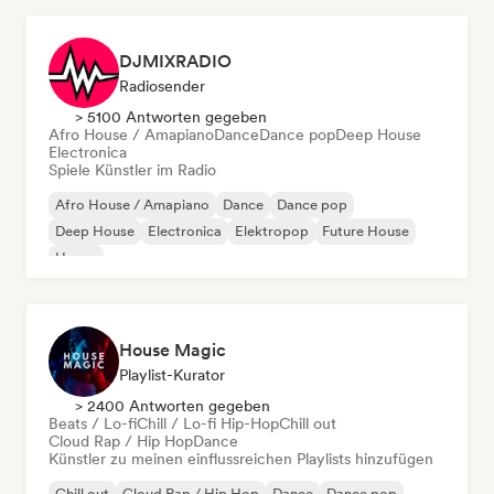
DJMIXRADIO
Radiosender
> 5100 Antworten gegeben
Afro House / Amapiano
Dance
Dance pop
Deep House
Electronica
Spiele Künstler im Radio
Afro House / Amapiano
Dance
Dance pop
Deep House
Electronica
Elektropop
Future House
House
House Magic
Playlist-Kurator
> 2400 Antworten gegeben
Beats / Lo-fi
Chill / Lo-fi Hip-Hop
Chill out
Cloud Rap / Hip Hop
Dance
Künstler zu meinen einflussreichen Playlists hinzufügen
Chill out
Cloud Rap / Hip Hop
Dance
Dance pop