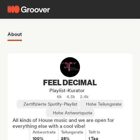
About
FEEL DECIMAL
Playlist-Kurator
6k
4.3k
2.4k
Zertifizierte Spotify-Playlist
Hohe Teilungsrate
Hohe Antwortquote
All kinds of House music and we are open for 
everything else with a cool vibe!
Antwortrate
Teilungsrate
Teilt in
100%
28%
1 Tag