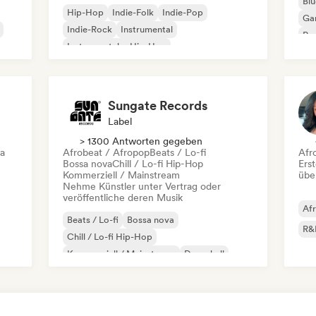
Blu
Hip-Hop
Indie-Folk
Indie-Pop
Ga
Indie-Rock
Instrumental
Pro
Instrumentaler Hip-Hop
Roc
Internationaler Rap
Rap auf Englisch
Sungate Records
Label
> 1300 Antworten gegeben
ca
Afrobeat / Afropop
Beats / Lo-fi
Afr
Bossa nova
Chill / Lo-fi Hip-Hop
Erst
Kommerziell / Mainstream
übe
Nehme Künstler unter Vertrag oder
veröffentliche deren Musik
Af
Beats / Lo-fi
Bossa nova
R&
Chill / Lo-fi Hip-Hop
Kommerziell / Mainstream
Dancehall
Dance pop
Hip-Hop
Pop-Soul