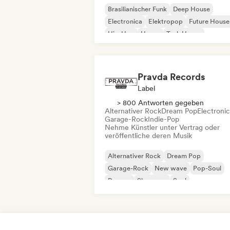
Brasilianischer Funk
Deep House
Electronica
Elektropop
Future House
Hip-Hop
House
Tech House
Pravda Records
Label
> 800 Antworten gegeben
Alternativer Rock
Dream Pop
Electroni
Garage-Rock
Indie-Pop
Nehme Künstler unter Vertrag oder
veröffentliche deren Musik
Alternativer Rock
Dream Pop
Garage-Rock
New wave
Pop-Soul
Reggae
Shoegaze
Soul