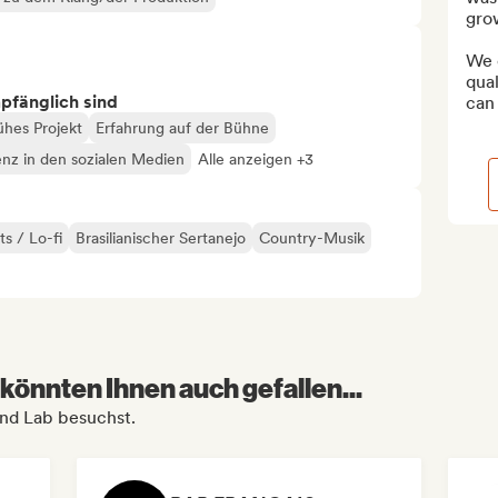
grow
We c
qual
mpfänglich sind
can
ühes Projekt
Erfahrung auf der Bühne
enz in den sozialen Medien
Alle anzeigen +3
ts / Lo-fi
Brasilianischer Sertanejo
Country-Musik
könnten Ihnen auch gefallen...
und Lab besuchst.