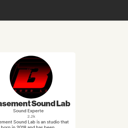
asement Sound Lab
Sound Experte
2.2k
ment Sound Lab is an studio that 
born in 2018 and has been 