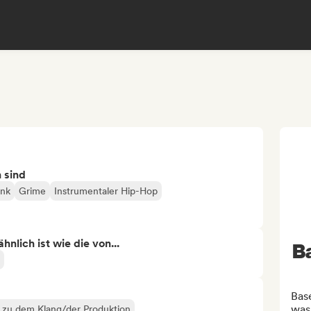
n sind
nk
Grime
Instrumentaler Hip-Hop
nlich ist wie die von...
B
Base
was 
k zu dem Klang/der Produktion