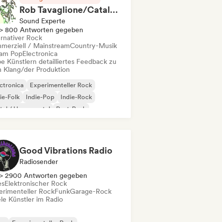
Rob Tavaglione/Catalyst Recording
Sound Experte
> 800 Antworten gegeben
ernativer Rock
merziell / Mainstream
Country-Musik
am Pop
Electronica
e Künstlern detailliertes Feedback zu
 Klang/der Produktion
ctronica
Experimenteller Rock
ie-Folk
Indie-Pop
Indie-Rock
al / Heavy metal
Post-Punk
k & Roll / Klassischer Rock
Good Vibrations Radio
Radiosender
> 2900 Antworten gegeben
es
Elektronischer Rock
erimenteller Rock
Funk
Garage-Rock
le Künstler im Radio