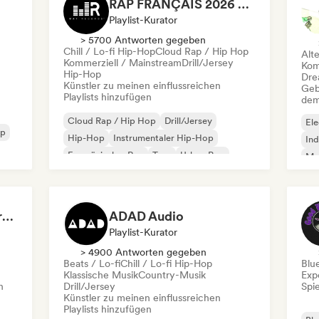
RAP FRANÇAIS 2026 🔥🇫🇷 (Way Records)
Playlist-Kurator
> 5700 Antworten gegeben
Chill / Lo-fi Hip-Hop
Cloud Rap / Hip Hop
Alt
Kommerziell / Mainstream
Drill/Jersey
Kom
Hip-Hop
Dre
Künstler zu meinen einflussreichen
Geb
Playlists hinzufügen
dem
Cloud Rap / Hip Hop
Drill/Jersey
Ele
op
Hip-Hop
Instrumentaler Hip-Hop
Ind
Französischer Rap
Trap
Urban Pop
Met
Chill / Lo-fi Hip-Hop
Roc
Dreamers Island Entertainment
ADAD Audio
Playlist-Kurator
> 4900 Antworten gegeben
Beats / Lo-fi
Chill / Lo-fi Hip-Hop
Blu
Klassische Musik
Country-Musik
Exp
n
Drill/Jersey
Spie
Künstler zu meinen einflussreichen
Playlists hinzufügen