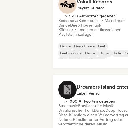
Vokall Records
Playlist-Kurator
> 3500 Antworten gegeben
Bossa nova
Kommerziell / Mainstream
Dance
Deep House
Funk
Künstler zu meinen einflussreichen
Playlists hinzufügen
Dance
Deep House
Funk
Funky / Jackin House
House
Indie-P
Nu-disco / Italo
Pop-Soul
Label, Verlag
> 1000 Antworten gegeben
Bass music
Brasilianische Musik
Brasilianischer Funk
Dance
Deep House
Biete Künstlern einen Verlagsvertrag a
Nehme Künstler unter Vertrag oder
veröffentliche deren Musik