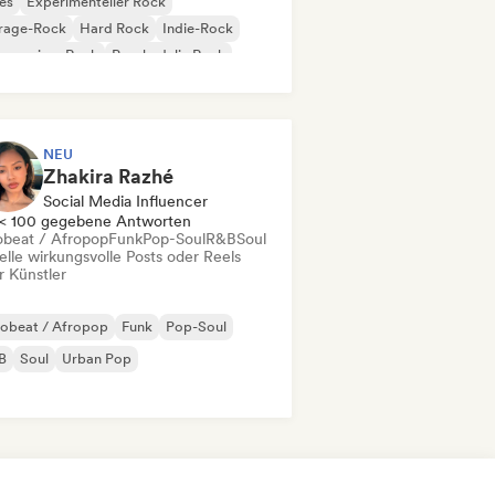
es
Experimenteller Rock
rage-Rock
Hard Rock
Indie-Rock
gressiver Rock
Psychedelic Rock
k & Roll / Klassischer Rock
NEU
Zhakira Razhé
Social Media Influencer
< 100 gegebene Antworten
obeat / Afropop
Funk
Pop-Soul
R&B
Soul
elle wirkungsvolle Posts oder Reels
r Künstler
robeat / Afropop
Funk
Pop-Soul
B
Soul
Urban Pop