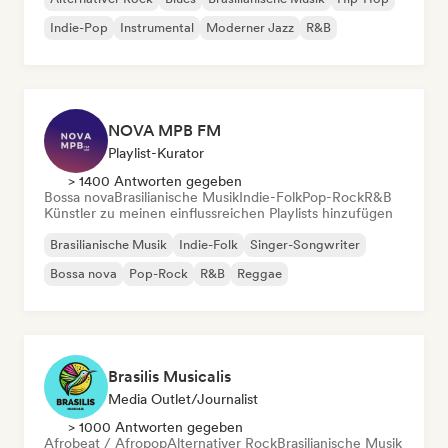
Indie-Pop
Instrumental
Moderner Jazz
R&B
NOVA MPB FM
Playlist-Kurator
> 1400 Antworten gegeben
Bossa nova
Brasilianische Musik
Indie-Folk
Pop-Rock
R&B
Künstler zu meinen einflussreichen Playlists hinzufügen
Brasilianische Musik
Indie-Folk
Singer-Songwriter
Bossa nova
Pop-Rock
R&B
Reggae
Brasilis Musicalis
Media Outlet/Journalist
> 1000 Antworten gegeben
Afrobeat / Afropop
Alternativer Rock
Brasilianische Musik