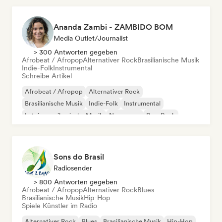
Ananda Zambi - ZAMBIDO BOM
Media Outlet/Journalist
> 300 Antworten gegeben
Afrobeat / Afropop
Alternativer Rock
Brasilianische Musik
Indie-Folk
Instrumental
Schreibe Artikel
Afrobeat / Afropop
Alternativer Rock
Brasilianische Musik
Indie-Folk
Instrumental
Lateinamerikanische Musik
New wave
Pop-Rock
Sons do Brasil
Radiosender
> 800 Antworten gegeben
Afrobeat / Afropop
Alternativer Rock
Blues
Brasilianische Musik
Hip-Hop
Spiele Künstler im Radio
Alternativer Rock
Blues
Brasilianische Musik
Hip-Hop