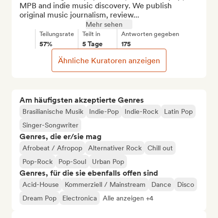
MPB and indie music discovery. We publish 
original music journalism, review...
Mehr sehen
Teilungsrate
Teilt in
Antworten gegeben
57%
5 Tage
175
Ähnliche Kuratoren anzeigen
Am häufigsten akzeptierte Genres
Brasilianische Musik
Indie-Pop
Indie-Rock
Latin Pop
Singer-Songwriter
Genres, die er/sie mag
Afrobeat / Afropop
Alternativer Rock
Chill out
Pop-Rock
Pop-Soul
Urban Pop
Genres, für die sie ebenfalls offen sind
Acid-House
Kommerziell / Mainstream
Dance
Disco
Dream Pop
Electronica
Alle anzeigen +4