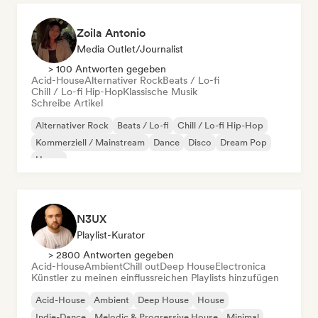
Zoila Antonio
Media Outlet/Journalist
> 100 Antworten gegeben
Acid-House
Alternativer Rock
Beats / Lo-fi
Chill / Lo-fi Hip-Hop
Klassische Musik
Schreibe Artikel
Alternativer Rock
Beats / Lo-fi
Chill / Lo-fi Hip-Hop
Kommerziell / Mainstream
Dance
Disco
Dream Pop
House
N3UX
Playlist-Kurator
> 2800 Antworten gegeben
Acid-House
Ambient
Chill out
Deep House
Electronica
Künstler zu meinen einflussreichen Playlists hinzufügen
Acid-House
Ambient
Deep House
House
Indie-Dance
Melodic & Progressive House
Minimal