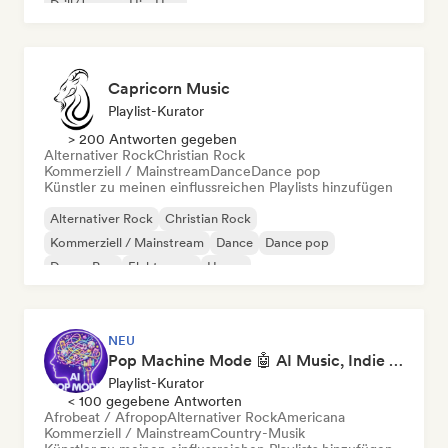
Drill/Jersey
Hip-Hop
Capricorn Music
Playlist-Kurator
> 200 Antworten gegeben
Alternativer Rock
Christian Rock
Kommerziell / Mainstream
Dance
Dance pop
Künstler zu meinen einflussreichen Playlists hinzufügen
Alternativer Rock
Christian Rock
Kommerziell / Mainstream
Dance
Dance pop
Dream Pop
Elektropop
House
NEU
Pop Machine Mode 🤖 AI Music, Indie Pop & Dream Pop
Playlist-Kurator
< 100 gegebene Antworten
Afrobeat / Afropop
Alternativer Rock
Americana
Kommerziell / Mainstream
Country-Musik