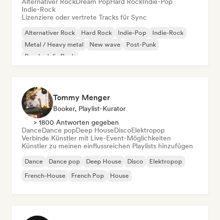
Alternativer Rock
Dream Pop
Hard Rock
Indie-Pop
Indie-Rock
Lizenziere oder vertrete Tracks für Sync
Alternativer Rock
Hard Rock
Indie-Pop
Indie-Rock
Metal / Heavy metal
New wave
Post-Punk
Psychedelic Rock
Tommy Menger
Booker, Playlist-Kurator
> 1800 Antworten gegeben
Dance
Dance pop
Deep House
Disco
Elektropop
Verbinde Künstler mit Live-Event-Möglichkeiten
Künstler zu meinen einflussreichen Playlists hinzufügen
Dance
Dance pop
Deep House
Disco
Elektropop
French-House
French Pop
House