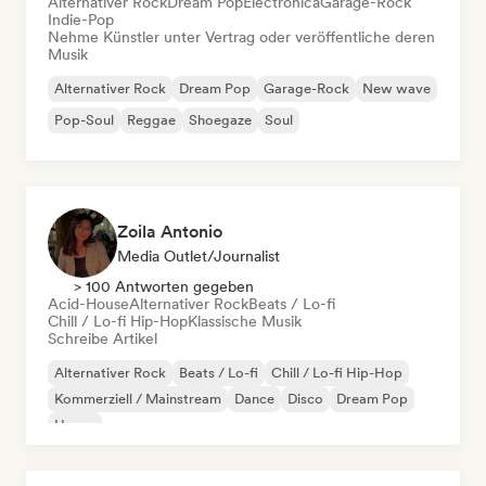
Alternativer Rock
Dream Pop
Electronica
Garage-Rock
Indie-Pop
Nehme Künstler unter Vertrag oder veröffentliche deren
Musik
Alternativer Rock
Dream Pop
Garage-Rock
New wave
Pop-Soul
Reggae
Shoegaze
Soul
Zoila Antonio
Media Outlet/Journalist
> 100 Antworten gegeben
Acid-House
Alternativer Rock
Beats / Lo-fi
Chill / Lo-fi Hip-Hop
Klassische Musik
Schreibe Artikel
Alternativer Rock
Beats / Lo-fi
Chill / Lo-fi Hip-Hop
Kommerziell / Mainstream
Dance
Disco
Dream Pop
House