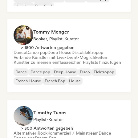
Hip-Hop
Pop-Soul
Tommy Menger
Booker, Playlist-Kurator
> 1800 Antworten gegeben
Dance
Dance pop
Deep House
Disco
Elektropop
Verbinde Künstler mit Live-Event-Möglichkeiten
Künstler zu meinen einflussreichen Playlists hinzufügen
Dance
Dance pop
Deep House
Disco
Elektropop
French-House
French Pop
House
Timothy Tunes
Playlist-Kurator
> 300 Antworten gegeben
Alternativer Rock
Kommerziell / Mainstream
Dance