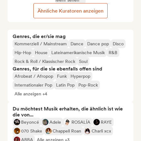
Mehr sehen
Ähnliche Kuratoren anzeigen
Genres, die er/sie mag
Kommerziell / Mainstream
Dance
Dance pop
Disco
Hip-Hop
House
Lateinamerikanische Musik
R&B
Rock & Roll / Klassischer Rock
Soul
Genres, für die sie ebenfalls offen sind
Afrobeat / Afropop
Funk
Hyperpop
Internationaler Pop
Latin Pop
Pop-Rock
Alle anzeigen +4
Du möchtest Musik erhalten, die ähnlich ist wie
die von...
Beyoncé
Adele
ROSALÍA
RAYE
070 Shake
Chappell Roan
Charli xcx
ABBA
Alle anzeigen +3