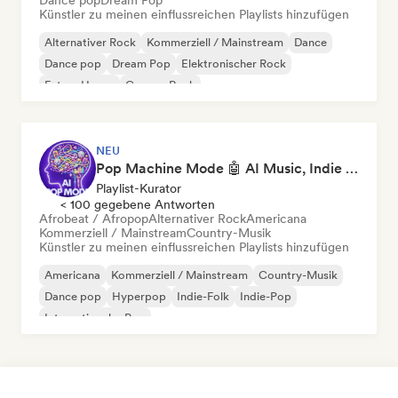
Dance pop
Dream Pop
Künstler zu meinen einflussreichen Playlists hinzufügen
Alternativer Rock
Kommerziell / Mainstream
Dance
Dance pop
Dream Pop
Elektronischer Rock
Future House
Garage-Rock
NEU
Pop Machine Mode 🤖 AI Music, Indie Pop & Dream Pop
Playlist-Kurator
< 100 gegebene Antworten
Afrobeat / Afropop
Alternativer Rock
Americana
Kommerziell / Mainstream
Country-Musik
Künstler zu meinen einflussreichen Playlists hinzufügen
Americana
Kommerziell / Mainstream
Country-Musik
Dance pop
Hyperpop
Indie-Folk
Indie-Pop
Internationaler Pop