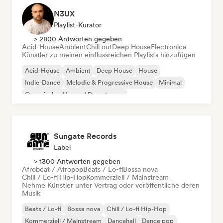
N3UX
Playlist-Kurator
> 2800 Antworten gegeben
Acid-House
Ambient
Chill out
Deep House
Electronica
Künstler zu meinen einflussreichen Playlists hinzufügen
Acid-House
Ambient
Deep House
House
Indie-Dance
Melodic & Progressive House
Minimal
Organischer House / Downtempo
Sungate Records
Label
> 1300 Antworten gegeben
Afrobeat / Afropop
Beats / Lo-fi
Bossa nova
Chill / Lo-fi Hip-Hop
Kommerziell / Mainstream
Nehme Künstler unter Vertrag oder veröffentliche deren
Musik
Beats / Lo-fi
Bossa nova
Chill / Lo-fi Hip-Hop
Kommerziell / Mainstream
Dancehall
Dance pop