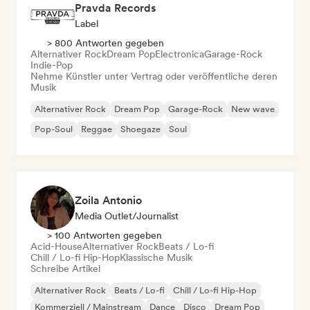
Pravda Records
Label
> 800 Antworten gegeben
Alternativer Rock
Dream Pop
Electronica
Garage-Rock
Indie-Pop
Nehme Künstler unter Vertrag oder veröffentliche deren
Musik
Alternativer Rock
Dream Pop
Garage-Rock
New wave
Pop-Soul
Reggae
Shoegaze
Soul
Zoila Antonio
Media Outlet/Journalist
> 100 Antworten gegeben
Acid-House
Alternativer Rock
Beats / Lo-fi
Chill / Lo-fi Hip-Hop
Klassische Musik
Schreibe Artikel
Alternativer Rock
Beats / Lo-fi
Chill / Lo-fi Hip-Hop
Kommerziell / Mainstream
Dance
Disco
Dream Pop