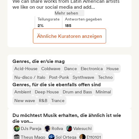
We can share works from Latin American artists 
we like on our social media and add...
Mehr sehen
Teilungsrate
Antworten gegeben
2%
185
Ähnliche Kuratoren anzeigen
Genres, die er/sie mag
Acid-House
Coldwave
Dance
Electronica
House
Nu-disco / Italo
Post-Punk
Synthwave
Techno
Genres, für die sie ebenfalls offen sind
Ambient
Deep House
Drum and Bass
Minimal
New wave
R&B
Trance
Du möchtest Musik erhalten, die ähnlich ist wie
die von...
DJs Pareja
Roliva
Valesuchi
Theus Mago
Sol Ortega
E110101