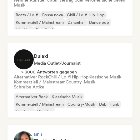
Nehme Künstler unter Vertrag oder veröffentliche deren
Musik
Beats / Lo-fi
Bossa nova
Chill / Lo-fi Hip-Hop
Kommerziell / Mainstream
Dancehall
Dance pop
Hip-Hop
Pop-Soul
Dulaxi
Media Outlet/Journalist
> 3000 Antworten gegeben
Alternativer Rock
Chill / Lo-fi Hip-Hop
Klassische Musik
Kommerziell / Mainstream
Country-Musik
Schreibe Artikel
Alternativer Rock
Klassische Musik
Kommerziell / Mainstream
Country-Musik
Dub
Funk
Hardcore
Hip-Hop
NEU