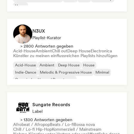
House
N3UX
Playlist-Kurator
> 2800 Antworten gegeben
Acid-House
Ambient
Chill out
Deep House
Electronica
Künstler zu meinen einflussreichen Playlists hinzufügen
Acid-House
Ambient
Deep House
House
Indie-Dance
Melodic & Progressive House
Minimal
Organischer House / Downtempo
Sungate Records
Label
> 1300 Antworten gegeben
Afrobeat / Afropop
Beats / Lo-fi
Bossa nova
Chill / Lo-fi Hip-Hop
Kommerziell / Mainstream