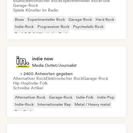
Blues
Elektronischer Rock
Experimenteller Rock
Funk
Garage-Rock
Spiele Künstler im Radio
Blues
Experimenteller Rock
Garage-Rock
Hard Rock
Indie-Rock
Progressiver Rock
Psychedelic Rock
Rock & Roll / Klassischer Rock
indie now
Media Outlet/Journalist
> 2400 Antworten gegeben
Alternativer Rock
Elektronischer Rock
Garage-Rock
Hip-Hop
Indie-Folk
Schreibe Artikel
Alternativer Rock
Garage-Rock
Indie-Folk
Indie-Pop
Indie-Rock
Internationaler Rap
Metal / Heavy metal
Pop-Rock