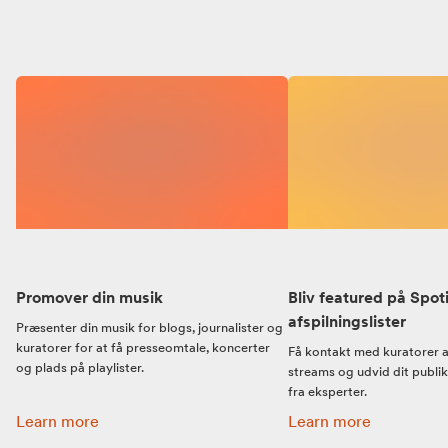
Promover din musik
Bliv featured på Spot
afspilningslister
Præsenter din musik for blogs, journalister og
kuratorer for at få presseomtale, koncerter
Få kontakt med kuratorer af
og plads på playlister.
streams og udvid dit publ
fra eksperter.
Promover din musik:
Bliv featured på Spotif
Learn more
Learn more