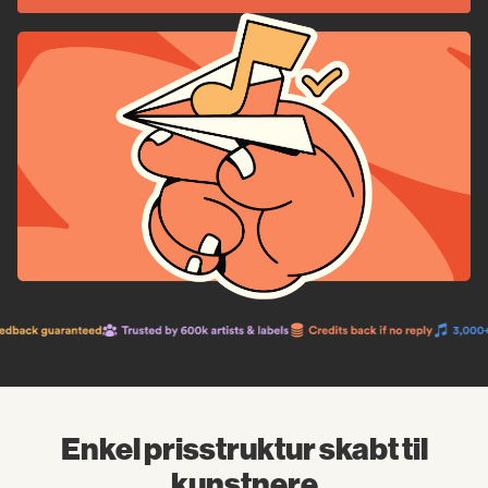
Enkel prisstruktur skabt til
kunstnere