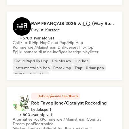
RAP FRANÇAIS 2026 🔥🇫🇷 (Way Records)
Playlist-Kurator
> 5700 svar afgivet
Chill/Lo-fi Hip-Hop
Cloud Rap/Hip Hop
Kommerciel/Mainstream
Drill/Jersey
Hip-hop
Føj kunstnere til mine indflydelsesrige playlister
Cloud Rap/Hip Hop
Drill/Jersey
Hip-hop
Instrumental hip-hop
Fransk rap
Trap
Urban pop
Chill/Lo-fi Hip-Hop
Dybdegående feedback
Rob Tavaglione/Catalyst Recording
Lydekspert
> 800 svar afgivet
Alternative rock
Kommerciel/Mainstream
Country
Dream pop
Electronica
Giv kunstnere detaljeret feedback på deres