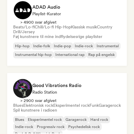
ADAD Audio
Playlist-Kurator
> 4900 svar afgivet
Beats/Lo-fi
Chill/Lo-fi Hip-Hop
Klassisk musik
Country
Drill/Jersey
Føj kunstnere til mine indflydelsesrige playlister
Hip-hop
Indie-folk
Indie-pop
Indie-rock
Instrumental
Instrumental hip-hop
International rap
Rap på engelsk
Good Vibrations Radio
Radio Station
> 2900 svar afgivet
Blues
Elektronisk rock
Eksperimentel rock
Funk
Garagerock
Spil kunstnere i radioen
Blues
Eksperimentel rock
Garagerock
Hard rock
Indie-rock
Progressiv rock
Psychedelisk rock
Rock & Roll/Klassisk Rock