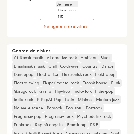
Se mere
Givne svar
110
Se lignende kuratorer
Genrer, de elsker
Afrikansk musik
Alternative rock
Ambient
Blues
Brasiliansk musik
Chill
Coldwave
Country
Dance
Dancepop
Electronica
Elektronisk rock
Elektropop
Electro swing
Eksperimentel rock
Fransk house
Funk
Garagerock
Grime
Hip-hop
Indie-folk
Indie-pop
Indie-rock
K-Pop/J-Pop
Latin
Minimal
Modern jazz
Nouvelle scene
Poprock
Pop-soul
Postrock
Progressiv pop
Progressiv rock
Psychedelisk rock
Punkrock
Rap på engelsk
Fransk rap
R&B
Rock & Roll/Klassisk Rock
Sanger og sangskriver
Soul