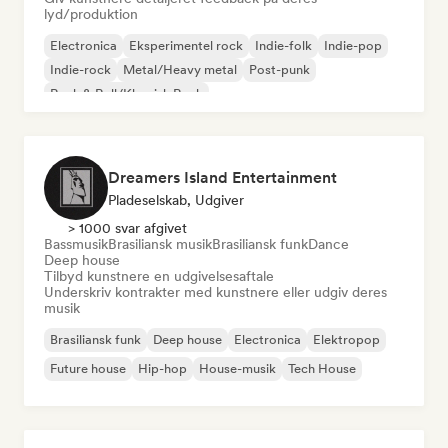
lyd/produktion
Electronica
Eksperimentel rock
Indie-folk
Indie-pop
Indie-rock
Metal/Heavy metal
Post-punk
Rock & Roll/Klassisk Rock
Dreamers Island Entertainment
Pladeselskab, Udgiver
> 1000 svar afgivet
Bassmusik
Brasiliansk musik
Brasiliansk funk
Dance
Deep house
Tilbyd kunstnere en udgivelsesaftale
Underskriv kontrakter med kunstnere eller udgiv deres
musik
Brasiliansk funk
Deep house
Electronica
Elektropop
Future house
Hip-hop
House-musik
Tech House