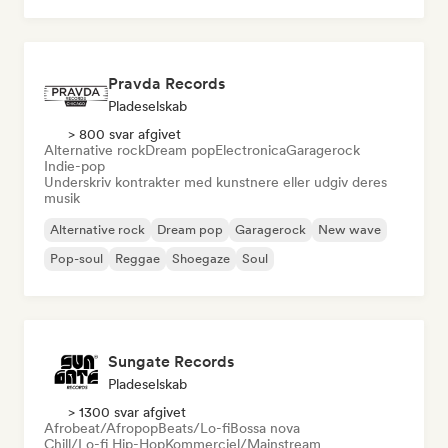
Pravda Records
Pladeselskab
> 800 svar afgivet
Alternative rock
Dream pop
Electronica
Garagerock
Indie-pop
Underskriv kontrakter med kunstnere eller udgiv deres
musik
Alternative rock
Dream pop
Garagerock
New wave
Pop-soul
Reggae
Shoegaze
Soul
Sungate Records
Pladeselskab
> 1300 svar afgivet
Afrobeat/Afropop
Beats/Lo-fi
Bossa nova
Chill/Lo-fi Hip-Hop
Kommerciel/Mainstream