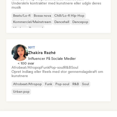
Underskriv kontrakter med kunstnere eller udgiv deres
musik
Beats/Lo-fi
Bossa nova
Chill/Lo-fi Hip-Hop
Kommerciel/Mainstream
Dancehall
Dancepop
Hip-hop
Pop-soul
NYT
Zhakira Razhé
Influencer På Sociale Medier
< 100 svar
Afrobeat/Afropop
Funk
Pop-soul
R&B
Soul
Opret indlæg eller Reels med stor gennemslagskraft om
kunstnere
Afrobeat/Afropop
Funk
Pop-soul
R&B
Soul
Urban pop