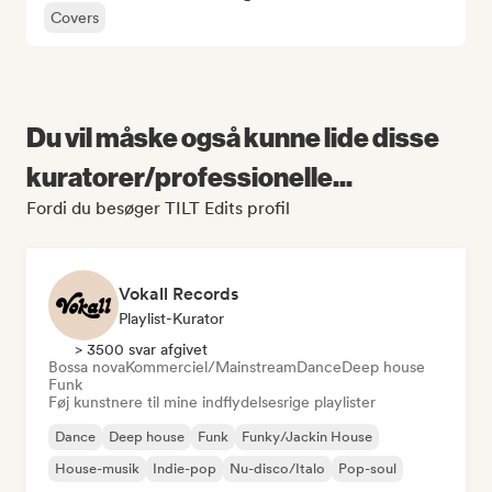
Covers
Du vil måske også kunne lide disse
kuratorer/professionelle...
Fordi du besøger TILT Edits profil
Vokall Records
Playlist-Kurator
> 3500 svar afgivet
Bossa nova
Kommerciel/Mainstream
Dance
Deep house
Funk
Føj kunstnere til mine indflydelsesrige playlister
Dance
Deep house
Funk
Funky/Jackin House
House-musik
Indie-pop
Nu-disco/Italo
Pop-soul