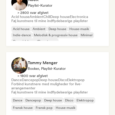
Playlist-Kurator
> 2800 svar afgivet
Acid house
Ambient
Chill
Deep house
Electronica
Føj kunstnere til mine indflydelsesrige playlister
Acid house
Ambient
Deep house
House-musik
Indie-dance
Melodisk & progressiv house
Minimal
Organisk house/Downtempo
Tommy Menger
Booker, Playlist-Kurator
> 1800 svar afgivet
Dance
Dancepop
Deep house
Disco
Elektropop
Forbind kunstnere med muligheder for live-
arrangementer
Føj kunstnere til mine indflydelsesrige playlister
Dance
Dancepop
Deep house
Disco
Elektropop
Fransk house
Fransk pop
House-musik