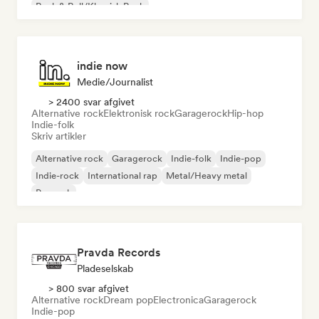
Rock & Roll/Klassisk Rock
indie now
Medie/journalist
> 2400 svar afgivet
Alternative rock
Elektronisk rock
Garagerock
Hip-hop
Indie-folk
Skriv artikler
Alternative rock
Garagerock
Indie-folk
Indie-pop
Indie-rock
International rap
Metal/Heavy metal
Poprock
Pravda Records
Pladeselskab
> 800 svar afgivet
Alternative rock
Dream pop
Electronica
Garagerock
Indie-pop