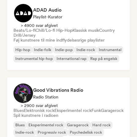
ADAD Audio
Playlist-Kurator
> 4900 svar afgivet
Beats/Lo-fi
Chill/Lo-fi Hip-Hop
Klassisk musik
Country
Drill/Jersey
Føj kunstnere til mine indflydelsesrige playlister
Hip-hop
Indie-folk
Indie-pop
Indie-rock
Instrumental
Instrumental hip-hop
International rap
Rap på engelsk
Good Vibrations Radio
Radio Station
> 2900 svar afgivet
Blues
Elektronisk rock
Eksperimentel rock
Funk
Garagerock
Spil kunstnere i radioen
Blues
Eksperimentel rock
Garagerock
Hard rock
Indie-rock
Progressiv rock
Psychedelisk rock