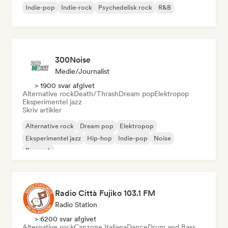
Indie-pop
Indie-rock
Psychedelisk rock
R&B
300Noise
Medie/journalist
> 1900 svar afgivet
Alternative rock
Death/Thrash
Dream pop
Elektropop
Eksperimentel jazz
Skriv artikler
Alternative rock
Dream pop
Elektropop
Eksperimentel jazz
Hip-hop
Indie-pop
Noise
Poprock
Radio Città Fujiko 103.1 FM
Radio Station
> 6200 svar afgivet
Alternative rock
Canzone Italiana
Dance
Drum and Bass