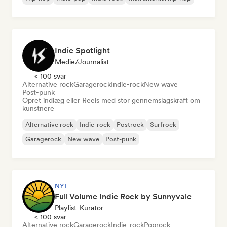
Indie Spotlight
Medie/journalist
< 100 svar
Alternative rock
Garagerock
Indie-rock
New wave
Post-punk
Opret indlæg eller Reels med stor gennemslagskraft om
kunstnere
Alternative rock
Indie-rock
Postrock
Surfrock
Garagerock
New wave
Post-punk
NYT
Full Volume Indie Rock by Sunnyvale
Playlist-Kurator
< 100 svar
Alternative rock
Garagerock
Indie-rock
Poprock