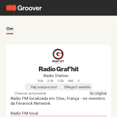
Om
Radio Graf'hit
Radio Station
10k
2.1k
1.3k
146
2
Høj svarprocent
(Meget) selektiv
Oversat automatisk
Se original
Rádio FM localizada em Oise, França - ex-membro 
da Ferarock Network

Rádio FM local