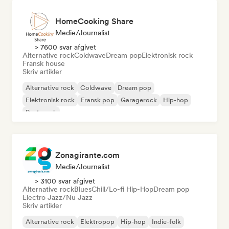
HomeCooking Share
Medie/journalist
> 7600 svar afgivet
Alternative rock
Coldwave
Dream pop
Elektronisk rock
Fransk house
Skriv artikler
Alternative rock
Coldwave
Dream pop
Elektronisk rock
Fransk pop
Garagerock
Hip-hop
Post-punk
Zonagirante.com
Medie/journalist
> 3100 svar afgivet
Alternative rock
Blues
Chill/Lo-fi Hip-Hop
Dream pop
Electro Jazz/Nu Jazz
Skriv artikler
Alternative rock
Elektropop
Hip-hop
Indie-folk