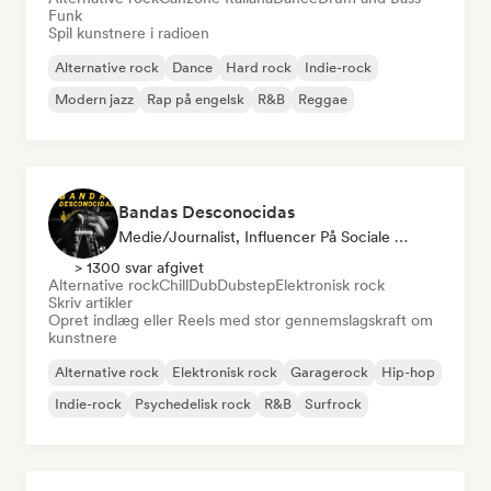
Funk
Spil kunstnere i radioen
Alternative rock
Dance
Hard rock
Indie-rock
Modern jazz
Rap på engelsk
R&B
Reggae
Bandas Desconocidas
Medie/journalist, Influencer På Sociale Medier
> 1300 svar afgivet
Alternative rock
Chill
Dub
Dubstep
Elektronisk rock
Skriv artikler
Opret indlæg eller Reels med stor gennemslagskraft om
kunstnere
Alternative rock
Elektronisk rock
Garagerock
Hip-hop
Indie-rock
Psychedelisk rock
R&B
Surfrock