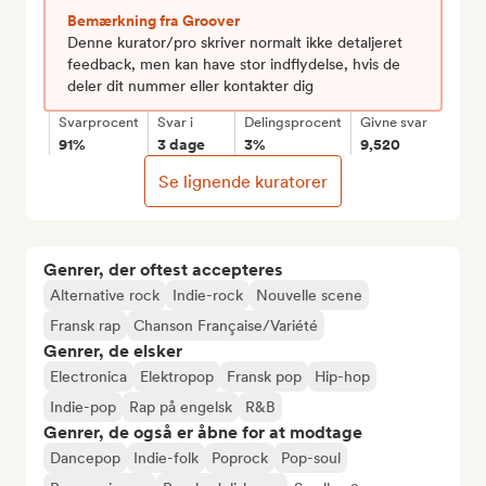
Bemærkning fra Groover
Denne kurator/pro skriver normalt ikke detaljeret
feedback, men kan have stor indflydelse, hvis de
deler dit nummer eller kontakter dig
Svarprocent
Svar i
Delingsprocent
Givne svar
91%
3 dage
3%
9,520
Se lignende kuratorer
Genrer, der oftest accepteres
Alternative rock
Indie-rock
Nouvelle scene
Fransk rap
Chanson Française/Variété
Genrer, de elsker
Electronica
Elektropop
Fransk pop
Hip-hop
Indie-pop
Rap på engelsk
R&B
Genrer, de også er åbne for at modtage
Dancepop
Indie-folk
Poprock
Pop-soul