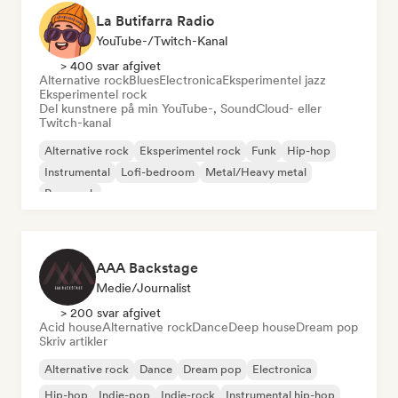
La Butifarra Radio
YouTube-/Twitch-Kanal
> 400 svar afgivet
Alternative rock
Blues
Electronica
Eksperimentel jazz
Eksperimentel rock
Del kunstnere på min YouTube-, SoundCloud- eller
Twitch-kanal
Alternative rock
Eksperimentel rock
Funk
Hip-hop
Instrumental
Lofi-bedroom
Metal/Heavy metal
Pop-punk
AAA Backstage
Medie/journalist
> 200 svar afgivet
Acid house
Alternative rock
Dance
Deep house
Dream pop
Skriv artikler
Alternative rock
Dance
Dream pop
Electronica
Hip-hop
Indie-pop
Indie-rock
Instrumental hip-hop