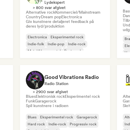
Lydekspert
> 800 svar afgivet
Bas
Alternative rock
Kommerciel/Mainstream
Dan
Country
Dream pop
Electronica
Til
Giv kunstnere detaljeret feedback på
Und
deres lyd/produktion
udg
Electronica
Eksperimentel rock
Bra
Indie-folk
Indie-pop
Indie-rock
El
Metal/Heavy metal
Post-punk
Ho
Rock & Roll/Klassisk Rock
Good Vibrations Radio
Radio Station
> 2900 svar afgivet
Blues
Elektronisk rock
Eksperimentel rock
Alte
Funk
Garagerock
Gar
Spil kunstnere i radioen
Skri
Blues
Eksperimentel rock
Garagerock
Alt
Hard rock
Indie-rock
Progressiv rock
Ind