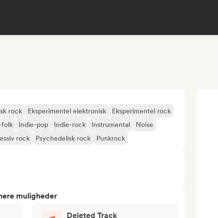
isk rock
Eksperimentel elektronisk
Eksperimentel rock
-folk
Indie-pop
Indie-rock
Instrumental
Noise
essiv rock
Psychedelisk rock
Punkrock
tnere muligheder
Deleted Track