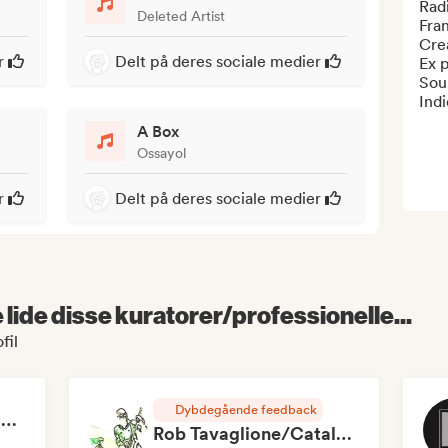
Radi
Deleted Artist
Fran
Crea
r
Delt på deres sociale medier
Ex 
Sour
Ind
A Box
Ossayol
r
Delt på deres sociale medier
lide disse kuratorer/professionelle...
fil
Dybdegående feedback
RAP FRANÇAIS 2026 🔥🇫🇷 (Way Records)
Rob Tavaglione/Catalyst Recording