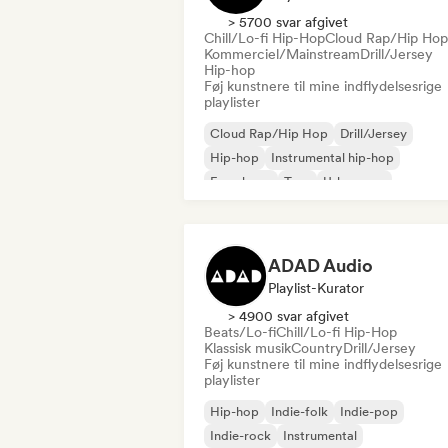
> 5700 svar afgivet
Chill/Lo-fi Hip-Hop
Cloud Rap/Hip Hop
Kommerciel/Mainstream
Drill/Jersey
Hip-hop
Føj kunstnere til mine indflydelsesrige
playlister
Cloud Rap/Hip Hop
Drill/Jersey
Hip-hop
Instrumental hip-hop
Fransk rap
Trap
Urban pop
Chill/Lo-fi Hip-Hop
ADAD Audio
Playlist-Kurator
> 4900 svar afgivet
Beats/Lo-fi
Chill/Lo-fi Hip-Hop
Klassisk musik
Country
Drill/Jersey
Føj kunstnere til mine indflydelsesrige
playlister
Hip-hop
Indie-folk
Indie-pop
Indie-rock
Instrumental