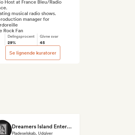
o Host at France Bleu/Radio 
ce.

ting musical radio shows.

production manager for 
doreille

ie Rock Fan
Delingsprocent
Givne svar
29%
45
Se lignende kuratorer
Dreamers Island Entertainment
Pladeselskab, Udgiver