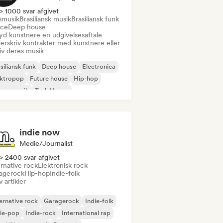
> 1000 svar afgivet
smusik
Brasiliansk musik
Brasiliansk funk
ce
Deep house
byd kunstnere en udgivelsesaftale
erskriv kontrakter med kunstnere eller
iv deres musik
siliansk funk
Deep house
Electronica
ektropop
Future house
Hip-hop
use-musik
Tech House
indie now
Medie/journalist
> 2400 svar afgivet
rnative rock
Elektronisk rock
agerock
Hip-hop
Indie-folk
v artikler
ernative rock
Garagerock
Indie-folk
ie-pop
Indie-rock
International rap