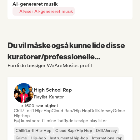
AI-genereret musik
Afviser AI-genereret musik
Du vil måske også kunne lide disse
kuratorer/professionelle...
Fordi du besøger WeAreMusics profil
High School Rap
Playlist-Kurator
> 1600 svar afgivet
Chill/Lo-fi Hip-Hop
Cloud Rap/Hip Hop
Drill/Jersey
Grime
Hip-hop
Føj kunstnere til mine indflydelsesrige playlister
Chill/Lo-fi Hip-Hop
Cloud Rap/Hip Hop
Drill/Jersey
Grime
Hip-hop
Instrumental hip-hop
International rap