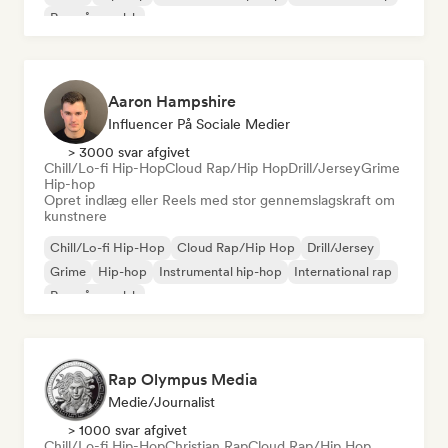
Rap på engelsk
Aaron Hampshire
Influencer På Sociale Medier
> 3000 svar afgivet
Chill/Lo-fi Hip-Hop
Cloud Rap/Hip Hop
Drill/Jersey
Grime
Hip-hop
Opret indlæg eller Reels med stor gennemslagskraft om
kunstnere
Chill/Lo-fi Hip-Hop
Cloud Rap/Hip Hop
Drill/Jersey
Grime
Hip-hop
Instrumental hip-hop
International rap
Rap på engelsk
Rap Olympus Media
Medie/journalist
> 1000 svar afgivet
Chill/Lo-fi Hip-Hop
Christian Rap
Cloud Rap/Hip Hop