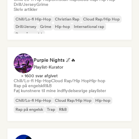
Drill/Jersey
Grime
Skriv artikler
Chill/Lo-fi Hip-Hop
Christian Rap
Cloud Rap/Hip Hop
Drill/Jersey
Grime
Hip-hop
International rap
Rap på engelsk
Purple Nights 🌌🔥
Playlist-Kurator
> 1600 svar afgivet
Chill/Lo-fi Hip-Hop
Cloud Rap/Hip Hop
Hip-hop
Rap på engelsk
R&B
Føj kunstnere til mine indflydelsesrige playlister
Chill/Lo-fi Hip-Hop
Cloud Rap/Hip Hop
Hip-hop
Rap på engelsk
Trap
R&B