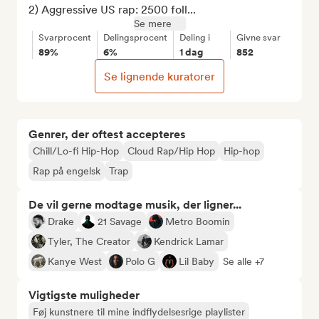
2) Aggressive US rap: 2500 foll...
Se mere
Svarprocent
Delingsprocent
Deling i
Givne svar
89%
6%
1 dag
852
Se lignende kuratorer
Genrer, der oftest accepteres
Chill/Lo-fi Hip-Hop
Cloud Rap/Hip Hop
Hip-hop
Rap på engelsk
Trap
De vil gerne modtage musik, der ligner...
Drake
21 Savage
Metro Boomin
Tyler, The Creator
Kendrick Lamar
Kanye West
Polo G
Lil Baby
Se alle +7
Vigtigste muligheder
Føj kunstnere til mine indflydelsesrige playlister