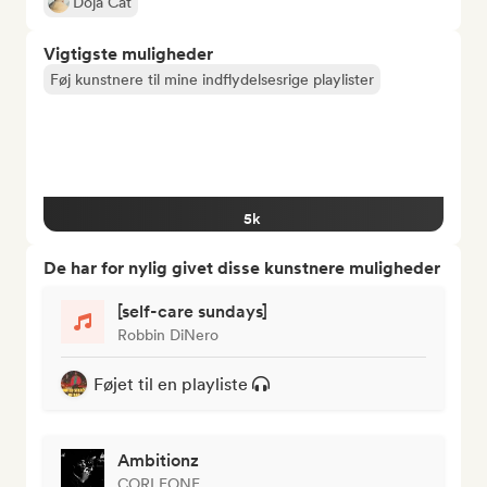
Doja Cat
Vigtigste muligheder
Føj kunstnere til mine indflydelsesrige playlister
5k
De har for nylig givet disse kunstnere muligheder
[self-care sundays]
Robbin DiNero
Føjet til en playliste
Ambitionz
CORLEONE