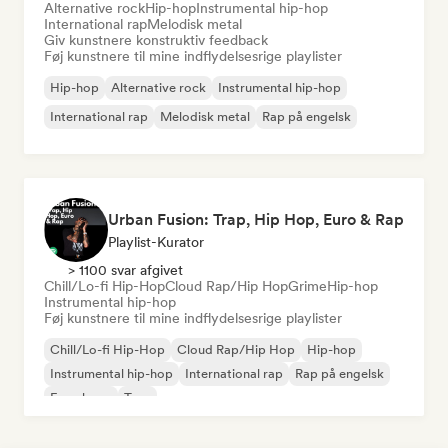
Alternative rock
Hip-hop
Instrumental hip-hop
International rap
Melodisk metal
Giv kunstnere konstruktiv feedback
Føj kunstnere til mine indflydelsesrige playlister
Hip-hop
Alternative rock
Instrumental hip-hop
International rap
Melodisk metal
Rap på engelsk
Urban Fusion: Trap, Hip Hop, Euro & Rap
Playlist-Kurator
> 1100 svar afgivet
Chill/Lo-fi Hip-Hop
Cloud Rap/Hip Hop
Grime
Hip-hop
Instrumental hip-hop
Føj kunstnere til mine indflydelsesrige playlister
Chill/Lo-fi Hip-Hop
Cloud Rap/Hip Hop
Hip-hop
Instrumental hip-hop
International rap
Rap på engelsk
Fransk rap
Trap