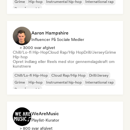
Grime
Hip-hop
Instrumental hip-hop
International rap
Rap på engelsk
Aaron Hampshire
Influencer På Sociale Medier
> 3000 svar afgivet
Chill/Lo-fi Hip-Hop
Cloud Rap/Hip Hop
Drill/Jersey
Grime
Hip-hop
Opret indlæg eller Reels med stor gennemslagskraft om
kunstnere
Chill/Lo-fi Hip-Hop
Cloud Rap/Hip Hop
Drill/Jersey
Grime
Hip-hop
Instrumental hip-hop
International rap
Rap på engelsk
WeAreMusic
Playlist-Kurator
> 800 svar afgivet