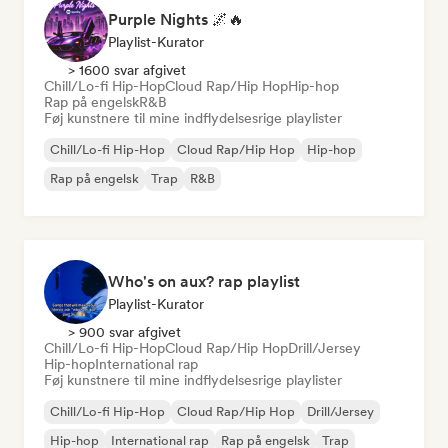
Purple Nights 🌌🔥
Playlist-Kurator
> 1600 svar afgivet
Chill/Lo-fi Hip-Hop
Cloud Rap/Hip Hop
Hip-hop
Rap på engelsk
R&B
Føj kunstnere til mine indflydelsesrige playlister
Chill/Lo-fi Hip-Hop
Cloud Rap/Hip Hop
Hip-hop
Rap på engelsk
Trap
R&B
Who's on aux? rap playlist
Playlist-Kurator
> 900 svar afgivet
Chill/Lo-fi Hip-Hop
Cloud Rap/Hip Hop
Drill/Jersey
Hip-hop
International rap
Føj kunstnere til mine indflydelsesrige playlister
Chill/Lo-fi Hip-Hop
Cloud Rap/Hip Hop
Drill/Jersey
Hip-hop
International rap
Rap på engelsk
Trap