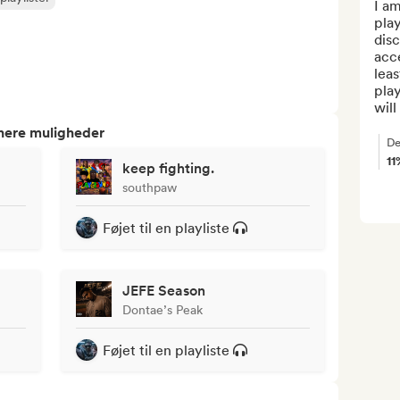
I am
play
disc
acce
leas
play
will
tnere muligheder
De
11
keep fighting.
southpaw
Føjet til en playliste
JEFE Season
Dontae’s Peak
Føjet til en playliste