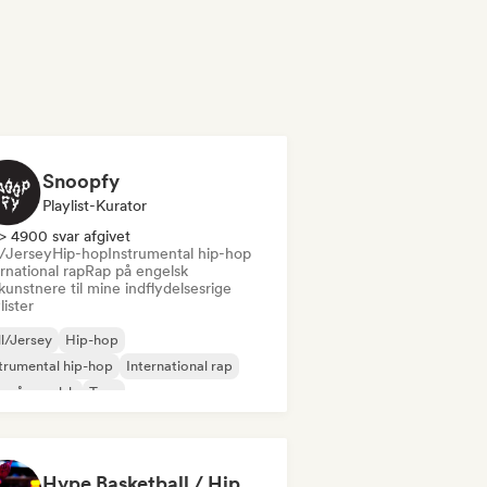
Snoopfy
Playlist-Kurator
> 4900 svar afgivet
l/Jersey
Hip-hop
Instrumental hip-hop
rnational rap
Rap på engelsk
kunstnere til mine indflydelsesrige
lister
ll/Jersey
Hip-hop
trumental hip-hop
International rap
 på engelsk
Trap
Hype Basketball / Hip Hop, R&B, Afro