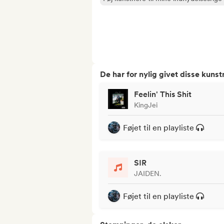
De har for nylig givet disse kuns
Feelin' This Shit
KingJei
Føjet til en playliste
SIR
JAIDEN.
Føjet til en playliste