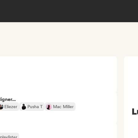
gner...
Eliezer
Pusha T
Mac Miller
L
playlister