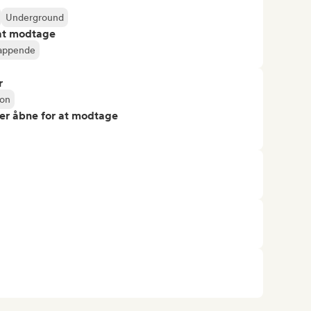
Underground
 at modtage
lappende
r
ion
er åbne for at modtage