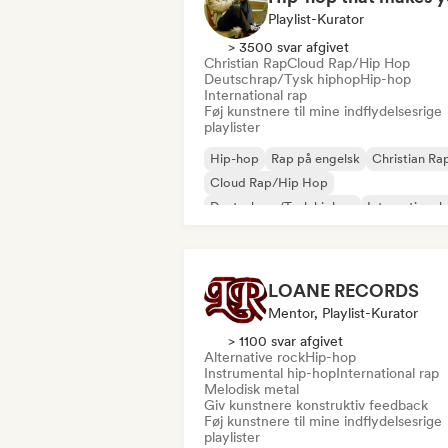
Playlist-Kurator
> 3500 svar afgivet
Christian Rap
Cloud Rap/Hip Hop
Deutschrap/Tysk hiphop
Hip-hop
International rap
Føj kunstnere til mine indflydelsesrige
playlister
Hip-hop
Rap på engelsk
Christian Ra
Cloud Rap/Hip Hop
Deutschrap/Tysk hiphop
International 
Nederhop/hollandsk hiphop
Fransk ra
LOANE RECORDS
Mentor, Playlist-Kurator
> 1100 svar afgivet
Alternative rock
Hip-hop
Instrumental hip-hop
International rap
Melodisk metal
Giv kunstnere konstruktiv feedback
Føj kunstnere til mine indflydelsesrige
playlister