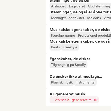
Stemninger, de elsker
Afslappet
Engageret
God stemning
Stemninger, de også er åbne for
Meningsfulde tekster
Melodisk
Afs
Musikalske egenskaber, de elske
Færdige numre
Professionel produkt
Musikalske egenskaber, de også 
Beats
Freestyle
Egenskaber, de elsker
Tilgængelig på Spotify
De ønsker ikke at modtage...
Klassisk musik
Instrumental
AI-genereret musik
Afviser AI-genereret musik