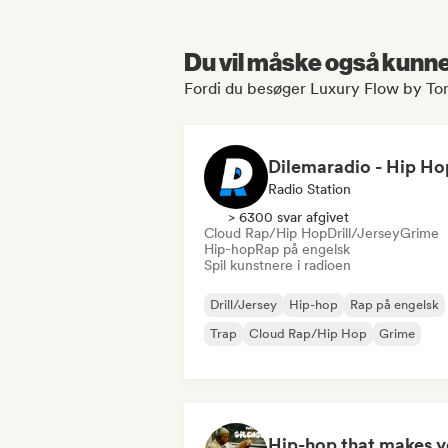
Du vil måske også kunne 
Fordi du besøger Luxury Flow by To
Radio Station
> 6300 svar afgivet
Cloud Rap/Hip Hop
Drill/Jersey
Grime
Hip-hop
Rap på engelsk
Spil kunstnere i radioen
Drill/Jersey
Hip-hop
Rap på engelsk
Trap
Cloud Rap/Hip Hop
Grime