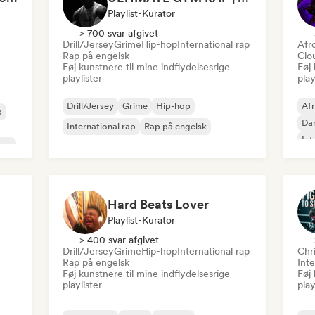
Playlist-Kurator
> 700 svar afgivet
Drill/Jersey
Grime
Hip-hop
International rap
Afr
Rap på engelsk
Clo
Føj kunstnere til mine indflydelsesrige
Føj 
playlister
play
Drill/Jersey
Grime
Hip-hop
Af
p
Dan
International rap
Rap på engelsk
Int
rap
Re
p
Hard Beats Lover
Playlist-Kurator
> 400 svar afgivet
Drill/Jersey
Grime
Hip-hop
International rap
Chr
Rap på engelsk
Inte
Føj kunstnere til mine indflydelsesrige
Føj 
playlister
play