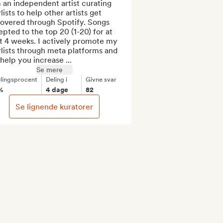
 an independent artist curating 
lists to help other artists get 
overed through Spotify. Songs 
pted to the top 20 (1-20) for at 
t 4 weeks. I actively promote my 
lists through meta platforms and 
 help you increase ...
Se mere
lingsprocent
Deling i
Givne svar
%
4 dage
82
Se lignende kuratorer