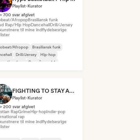
Playlist-Kurator
> 700 svar afgivet
obeat/Afropop
Brasiliansk funk
ud Rap/Hip Hop
Dancehall
Drill/Jersey
kunstnere til mine indflydelsesrige
lister
robeat/Afropop
Brasiliansk funk
cehall
Drill/Jersey
Hip-hop
ernational rap
Rap på engelsk
ggaeton
FIGHTING TO STAY ALIVE
Playlist-Kurator
> 200 svar afgivet
istian Rap
Grime
Hip-hop
Indie-pop
rnational rap
kunstnere til mine indflydelsesrige
lister