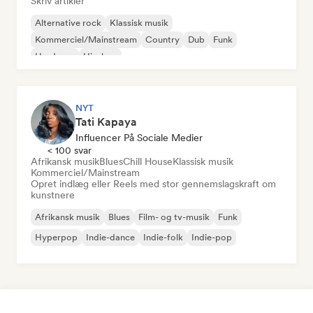
Skriv artikler
Alternative rock
Klassisk musik
Kommerciel/Mainstream
Country
Dub
Funk
Hardcore
Hip-hop
NYT
Tati Kapaya
Influencer På Sociale Medier
< 100 svar
Afrikansk musik
Blues
Chill House
Klassisk musik
Kommerciel/Mainstream
Opret indlæg eller Reels med stor gennemslagskraft om
kunstnere
Afrikansk musik
Blues
Film- og tv-musik
Funk
Hyperpop
Indie-dance
Indie-folk
Indie-pop