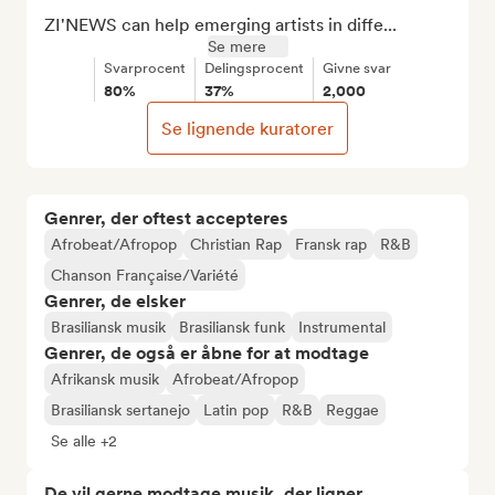
ZI'NEWS can help emerging artists in diffe...
Se mere
Svarprocent
Delingsprocent
Givne svar
80%
37%
2,000
Se lignende kuratorer
Genrer, der oftest accepteres
Afrobeat/Afropop
Christian Rap
Fransk rap
R&B
Chanson Française/Variété
Genrer, de elsker
Brasiliansk musik
Brasiliansk funk
Instrumental
Genrer, de også er åbne for at modtage
Afrikansk musik
Afrobeat/Afropop
Brasiliansk sertanejo
Latin pop
R&B
Reggae
Se alle +2
De vil gerne modtage musik, der ligner...