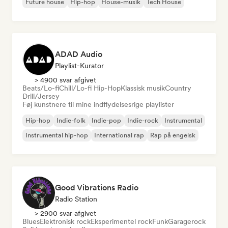
Future house
Hip-hop
House-musik
Tech House
ADAD Audio
Playlist-Kurator
> 4900 svar afgivet
Beats/Lo-fi
Chill/Lo-fi Hip-Hop
Klassisk musik
Country
Drill/Jersey
Føj kunstnere til mine indflydelsesrige playlister
Hip-hop
Indie-folk
Indie-pop
Indie-rock
Instrumental
Instrumental hip-hop
International rap
Rap på engelsk
Good Vibrations Radio
Radio Station
> 2900 svar afgivet
Blues
Elektronisk rock
Eksperimentel rock
Funk
Garagerock