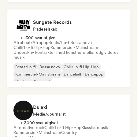
Sungate Records
Pladeselskab
> 1300 svar afgivet
Afrobeat/Afropop
Beats/Lo-fi
Bossa nova
Chill/Lo-fi Hip-Hop
Kommerciel/Mainstream
Underskriv kontrakter med kunstnere eller udgiv deres
musik
Beats/Lo-fi
Bossa nova
Chill/Lo-fi Hip-Hop
Kommerciel/Mainstream
Dancehall
Dancepop
Hip-hop
Pop-soul
Dulaxi
Medie/journalist
> 3000 svar afgivet
Alternative rock
Chill/Lo-fi Hip-Hop
Klassisk musik
Kommerciel/Mainstream
Country