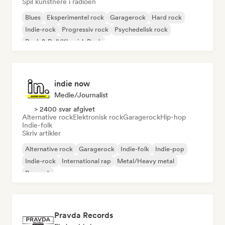
Spil kunstnere i radioen
Blues
Eksperimentel rock
Garagerock
Hard rock
Indie-rock
Progressiv rock
Psychedelisk rock
Rock & Roll/Klassisk Rock
indie now
Medie/journalist
> 2400 svar afgivet
Alternative rock
Elektronisk rock
Garagerock
Hip-hop
Indie-folk
Skriv artikler
Alternative rock
Garagerock
Indie-folk
Indie-pop
Indie-rock
International rap
Metal/Heavy metal
Poprock
Pravda Records