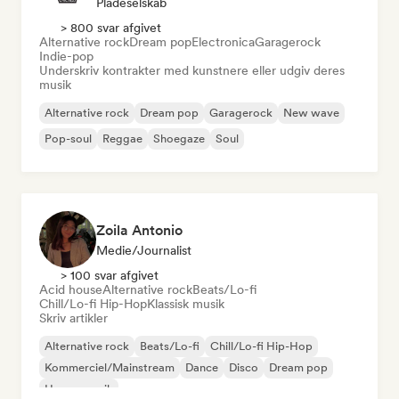
Pladeselskab
> 800 svar afgivet
Alternative rock
Dream pop
Electronica
Garagerock
Indie-pop
Underskriv kontrakter med kunstnere eller udgiv deres
musik
Alternative rock
Dream pop
Garagerock
New wave
Pop-soul
Reggae
Shoegaze
Soul
Zoila Antonio
Medie/journalist
> 100 svar afgivet
Acid house
Alternative rock
Beats/Lo-fi
Chill/Lo-fi Hip-Hop
Klassisk musik
Skriv artikler
Alternative rock
Beats/Lo-fi
Chill/Lo-fi Hip-Hop
Kommerciel/Mainstream
Dance
Disco
Dream pop
House-musik