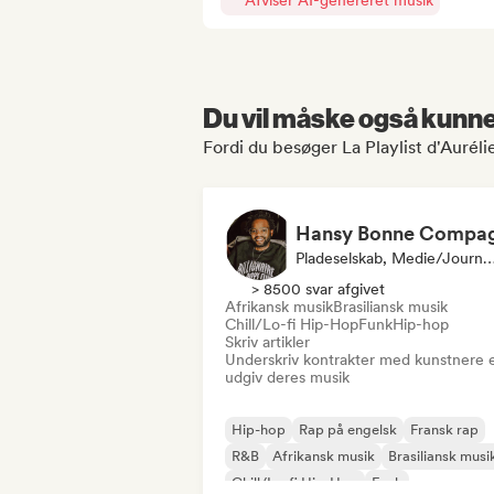
Afviser AI-genereret musik
Du vil måske også kunne 
Fordi du besøger La Playlist d'Aurélie
Pladeselskab, Medie/journ
> 8500 svar afgivet
Afrikansk musik
Brasiliansk musik
Chill/Lo-fi Hip-Hop
Funk
Hip-hop
Skriv artikler
Underskriv kontrakter med kunstnere e
udgiv deres musik
Hip-hop
Rap på engelsk
Fransk rap
R&B
Afrikansk musik
Brasiliansk musi
Chill/Lo-fi Hip-Hop
Funk