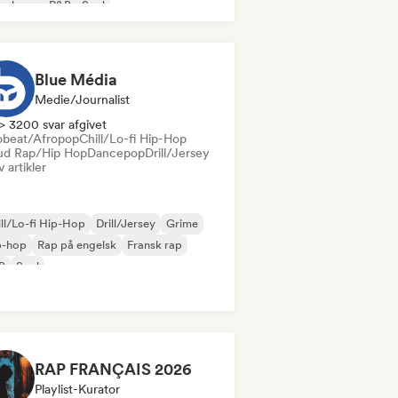
nsk rap
R&B
Soul
Blue Média
Medie/journalist
> 3200 svar afgivet
obeat/Afropop
Chill/Lo-fi Hip-Hop
ud Rap/Hip Hop
Dancepop
Drill/Jersey
v artikler
ll/Lo-fi Hip-Hop
Drill/Jersey
Grime
p-hop
Rap på engelsk
Fransk rap
B
Soul
RAP FRANÇAIS 2026
Playlist-Kurator