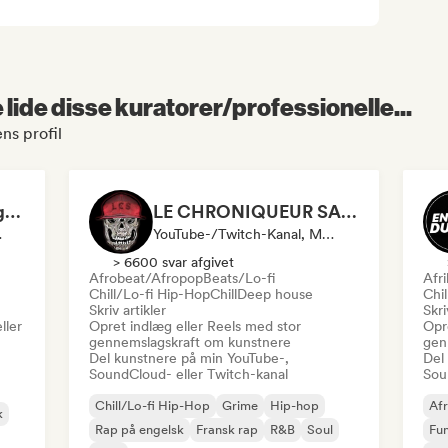
lide disse kuratorer/professionelle...
ns profil
Hansy Bonne Compagnie
LE CHRONIQUEUR SALE
alist
YouTube-/Twitch-Kanal, Medie/journalist, Influencer På Sociale Medier
> 6600 svar afgivet
Afrobeat/Afropop
Beats/Lo-fi
Afr
Chill/Lo-fi Hip-Hop
Chill
Deep house
Chi
Skriv artikler
Skri
ller
Opret indlæg eller Reels med stor
Opr
gennemslagskraft om kunstnere
gen
Del kunstnere på min YouTube-,
Del
SoundCloud- eller Twitch-kanal
Sou
Chill/Lo-fi Hip-Hop
Grime
Hip-hop
Afr
k
Rap på engelsk
Fransk rap
R&B
Soul
Fu