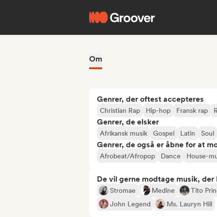
Om
Genrer, der oftest accepteres
Christian Rap
Hip-hop
Fransk rap
Genrer, de elsker
Afrikansk musik
Gospel
Latin
Soul
Genrer, de også er åbne for at m
Afrobeat/Afropop
Dance
House-mu
De vil gerne modtage musik, der li
Stromae
Medine
Tito Pri
John Legend
Ms. Lauryn Hill