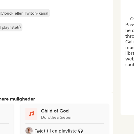
Cloud- eller Twitch-kanal
O
Pas
l playliste(r)
he d
thr
Cali
mus
libr
webs
such
tnere muligheder
Child of God
Dorothea Sieber
Føjet til en playliste