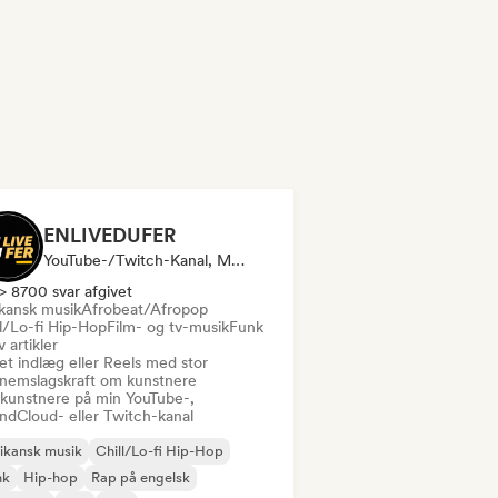
ENLIVEDUFER
YouTube-/Twitch-Kanal, Medie/journalist, Influencer På Sociale Medier
> 8700 svar afgivet
ikansk musik
Afrobeat/Afropop
ll/Lo-fi Hip-Hop
Film- og tv-musik
Funk
v artikler
et indlæg eller Reels med stor
nemslagskraft om kunstnere
 kunstnere på min YouTube-,
ndCloud- eller Twitch-kanal
ikansk musik
Chill/Lo-fi Hip-Hop
nk
Hip-hop
Rap på engelsk