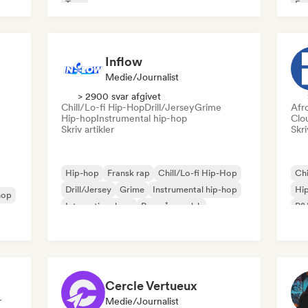
Trap
Fra
Inflow
Medie/journalist
> 2900 svar afgivet
Chill/Lo-fi Hip-Hop
Drill/Jersey
Grime
Afr
Hip-hop
Instrumental hip-hop
Clo
Skriv artikler
Skri
Hip-hop
Fransk rap
Chill/Lo-fi Hip-Hop
Chi
Drill/Jersey
Grime
Instrumental hip-hop
Hi
hop
International rap
Rap på engelsk
R&
Cercle Vertueux
r
Medie/journalist