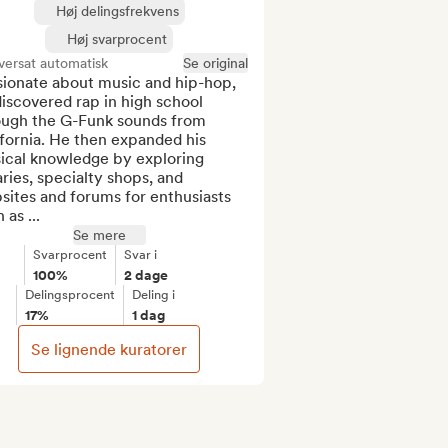
Høj delingsfrekvens
Høj svarprocent
versat automatisk
Se original
sionate about music and hip-hop, 
iscovered rap in high school 
ough the G-Funk sounds from 
fornia. He then expanded his 
ical knowledge by exploring 
aries, specialty shops, and 
ites and forums for enthusiasts 
 as ...
Se mere
Svarprocent
Svar i
100%
2 dage
Delingsprocent
Deling i
17%
1 dag
Se lignende kuratorer