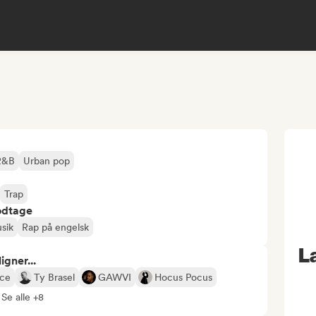
R&B
Urban pop
Trap
odtage
sik
Rap på engelsk
La
gner...
nce
Ty Brasel
GAWVI
Hocus Pocus
Se alle +8