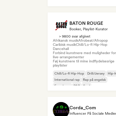
BATON ROUGE
Booker, Playlist-Kurator
> 9800 svar afgivet
Afrikansk musik
Afrobeat/Afropop
Caribisk musik
Chill/Lo-fi Hip-Hop
Dancehall
Forbind kunstnere med muligheder for
live-arrangementer
Føj kunstnere til mine indflydelsesrige
playlister
Chill/Lo-fi Hip-Hop
Drill/Jersey
Hip-
International rap
Rap på engelsk
Fransk rap
R&B
Soul
Corda_Com
Influencer På Sociale Medie