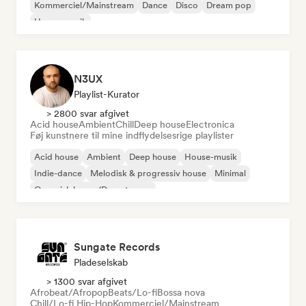
Kommerciel/Mainstream
Dance
Disco
Dream pop
House-musik
N3UX
Playlist-Kurator
> 2800 svar afgivet
Acid house
Ambient
Chill
Deep house
Electronica
Føj kunstnere til mine indflydelsesrige playlister
Acid house
Ambient
Deep house
House-musik
Indie-dance
Melodisk & progressiv house
Minimal
Organisk house/Downtempo
Sungate Records
Pladeselskab
> 1300 svar afgivet
Afrobeat/Afropop
Beats/Lo-fi
Bossa nova
Chill/Lo-fi Hip-Hop
Kommerciel/Mainstream