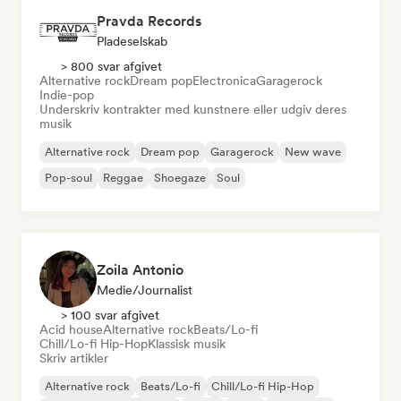
Pravda Records
Pladeselskab
> 800 svar afgivet
Alternative rock
Dream pop
Electronica
Garagerock
Indie-pop
Underskriv kontrakter med kunstnere eller udgiv deres
musik
Alternative rock
Dream pop
Garagerock
New wave
Pop-soul
Reggae
Shoegaze
Soul
Zoila Antonio
Medie/journalist
> 100 svar afgivet
Acid house
Alternative rock
Beats/Lo-fi
Chill/Lo-fi Hip-Hop
Klassisk musik
Skriv artikler
Alternative rock
Beats/Lo-fi
Chill/Lo-fi Hip-Hop