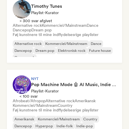
Timothy Tunes
Playlist-Kurator
> 300 svar afgivet
Alternative rock
Kommerciel/Mainstream
Dance
Dancepop
Dream pop
Føj kunstnere til mine indflydelsesrige playlister
Alternative rock
Kommerciel/Mainstream
Dance
Dancepop
Dream pop
Elektronisk rock
Future house
Garagerock
NYT
Pop Machine Mode 🤖 AI Music, Indie Pop & Dream Pop
Playlist-Kurator
< 100 svar
Afrobeat/Afropop
Alternative rock
Amerikansk
Kommerciel/Mainstream
Country
Føj kunstnere til mine indflydelsesrige playlister
Amerikansk
Kommerciel/Mainstream
Country
Dancepop
Hyperpop
Indie-folk
Indie-pop