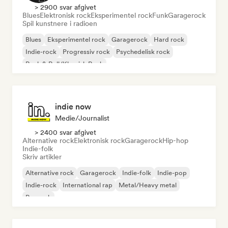
> 2900 svar afgivet
Blues
Elektronisk rock
Eksperimentel rock
Funk
Garagerock
Spil kunstnere i radioen
Blues
Eksperimentel rock
Garagerock
Hard rock
Indie-rock
Progressiv rock
Psychedelisk rock
Rock & Roll/Klassisk Rock
indie now
Medie/journalist
> 2400 svar afgivet
Alternative rock
Elektronisk rock
Garagerock
Hip-hop
Indie-folk
Skriv artikler
Alternative rock
Garagerock
Indie-folk
Indie-pop
Indie-rock
International rap
Metal/Heavy metal
Poprock