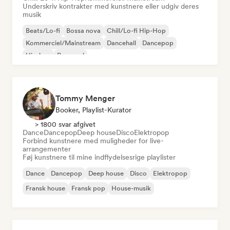
Underskriv kontrakter med kunstnere eller udgiv deres
musik
Beats/Lo-fi
Bossa nova
Chill/Lo-fi Hip-Hop
Kommerciel/Mainstream
Dancehall
Dancepop
Hip-hop
Pop-soul
Tommy Menger
Booker, Playlist-Kurator
> 1800 svar afgivet
Dance
Dancepop
Deep house
Disco
Elektropop
Forbind kunstnere med muligheder for live-
arrangementer
Føj kunstnere til mine indflydelsesrige playlister
Dance
Dancepop
Deep house
Disco
Elektropop
Fransk house
Fransk pop
House-musik