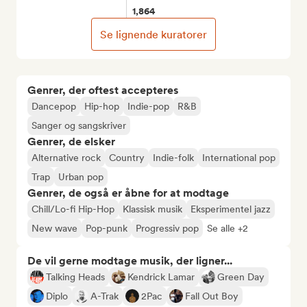
1,864
Se lignende kuratorer
Genrer, der oftest accepteres
Dancepop
Hip-hop
Indie-pop
R&B
Sanger og sangskriver
Genrer, de elsker
Alternative rock
Country
Indie-folk
International pop
Trap
Urban pop
Genrer, de også er åbne for at modtage
Chill/Lo-fi Hip-Hop
Klassisk musik
Eksperimentel jazz
New wave
Pop-punk
Progressiv pop
Se alle +2
De vil gerne modtage musik, der ligner...
Talking Heads
Kendrick Lamar
Green Day
Diplo
A-Trak
2Pac
Fall Out Boy