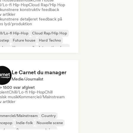
d house
Bassmusik
Chill House
ll/Lo-fi Hip-Hop
Cloud Rap/Hip Hop
 kunstnere konstruktiv feedback
v artikler
 kunstnere detaljeret feedback på
es lyd/produktion
ll/Lo-fi Hip-Hop
Cloud Rap/Hip Hop
bstep
Future house
Hard Techno
p-hop
House-musik
International rap
Le Carnet du manager
Medie/journalist
> 1500 svar afgivet
ient
Chill/Lo-fi Hip-Hop
Chill
sisk musik
Kommerciel/Mainstream
v artikler
mmerciel/Mainstream
Country
ncepop
Indie-folk
Nouvelle scene
nsk rap
Sanger og sangskriver