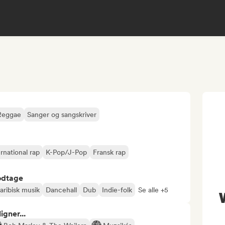
Reggae
Sanger og sangskriver
ernational rap
K-Pop/J-Pop
Fransk rap
odtage
aribisk musik
Dancehall
Dub
Indie-folk
Se alle +5
gner...