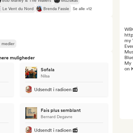
Bob Marley & The Wailers
Muzsikás
Le Vent du Nord
Brenda Fassie
Se alle +12
WBG
htt
my 
e medier
Eve
Mus
Blue
tnere muligheder
My F
on K
Sofala
Nilsa
Udsendt i radioen
Fais plus semblant
Bernard Degavre
Udsendt i radioen