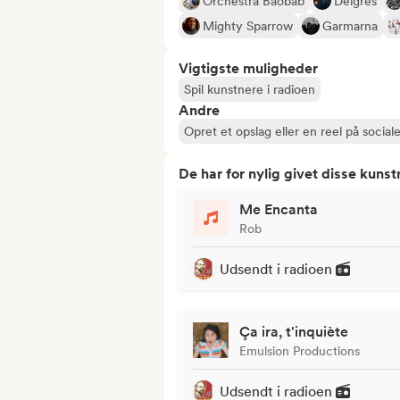
Orchestra Baobab
Delgres
Mighty Sparrow
Garmarna
Vigtigste muligheder
Spil kunstnere i radioen
Andre
Opret et opslag eller en reel på social
De har for nylig givet disse kuns
Me Encanta
Rob
Udsendt i radioen
Ça ira, t'inquiète
Emulsion Productions
Udsendt i radioen