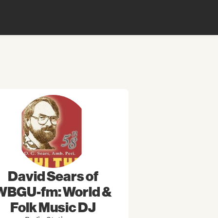
David Sears of
WBGU-fm: World &
Folk Music DJ