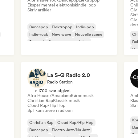
Alternative rock
Dancepop
Elektropop
Aci
Eksperimentel elektronisk
Indie-pop
Chi
Skriv artikler
Giv
Skri
Giv
der
Dancepop
Elektropop
Indie-pop
Indie-rock
New wave
Nouvelle scene
Chi
Poprock
Sanger og sangskriver
Du
Hi
La S-Q Radio 2.0
Radio Station
> 1700 svar afgivet
Afro House/Amapiano
Børnemusik
Amb
Christian Rap
Klassisk musik
Klas
Cloud Rap/Hip Hop
Skri
Spil kunstnere i radioen
Ko
Christian Rap
Cloud Rap/Hip Hop
Da
Dancepop
Electro Jazz/Nu Jazz
Fra
Elektropop
Fransk house
Hip-hop