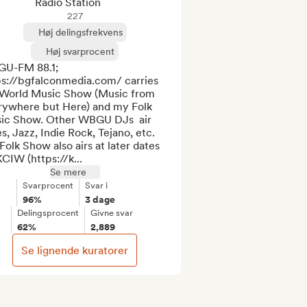
Radio Station
227
Høj delingsfrekvens
Høj svarprocent
U-FM 88.1; 
ps://bgfalconmedia.com/ carries 
World Music Show (Music from 
rywhere but Here) and my Folk 
ic Show. Other WBGU DJs  air 
s, Jazz, Indie Rock, Tejano, etc. 
olk Show also airs at later dates 
CIW (https://k...
Se mere
Svarprocent
Svar i
96%
3 dage
Delingsprocent
Givne svar
62%
2,889
Se lignende kuratorer