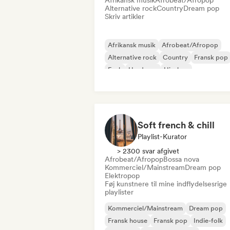
Afrikansk musik
Afrobeat/Afropop
Alternative rock
Country
Dream pop
Skriv artikler
Afrikansk musik
Afrobeat/Afropop
Alternative rock
Country
Fransk pop
Funk
Hardcore
Hip-hop
Soft french & chill
Playlist-Kurator
> 2300 svar afgivet
Afrobeat/Afropop
Bossa nova
Kommerciel/Mainstream
Dream pop
Elektropop
Føj kunstnere til mine indflydelsesrige
playlister
Kommerciel/Mainstream
Dream pop
Fransk house
Fransk pop
Indie-folk