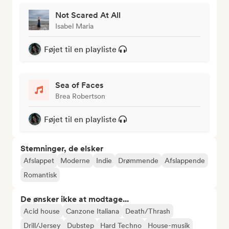
Not Scared At All
Isabel Maria
Føjet til en playliste
Sea of Faces
Brea Robertson
Føjet til en playliste
Stemninger, de elsker
Afslappet
Moderne
Indie
Drømmende
Afslappende
Romantisk
De ønsker ikke at modtage...
Acid house
Canzone Italiana
Death/Thrash
Drill/Jersey
Dubstep
Hard Techno
House-musik