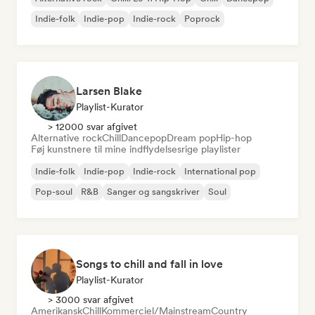
Indie-folk
Indie-pop
Indie-rock
Poprock
Larsen Blake
Playlist-Kurator
> 12000 svar afgivet
Alternative rock
Chill
Dancepop
Dream pop
Hip-hop
Føj kunstnere til mine indflydelsesrige playlister
Indie-folk
Indie-pop
Indie-rock
International pop
Pop-soul
R&B
Sanger og sangskriver
Soul
Songs to chill and fall in love
Playlist-Kurator
> 3000 svar afgivet
Amerikansk
Chill
Kommerciel/Mainstream
Country