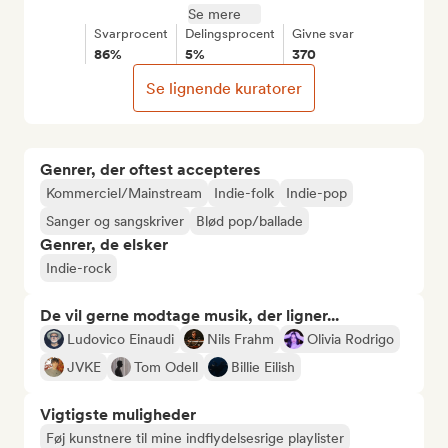
Se mere
Svarprocent
Delingsprocent
Givne svar
86%
5%
370
Se lignende kuratorer
Genrer, der oftest accepteres
Kommerciel/Mainstream
Indie-folk
Indie-pop
Sanger og sangskriver
Blød pop/ballade
Genrer, de elsker
Indie-rock
De vil gerne modtage musik, der ligner...
Ludovico Einaudi
Nils Frahm
Olivia Rodrigo
JVKE
Tom Odell
Billie Eilish
Vigtigste muligheder
Føj kunstnere til mine indflydelsesrige playlister