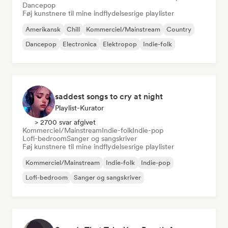
Dancepop
Føj kunstnere til mine indflydelsesrige playlister
Amerikansk
Chill
Kommerciel/Mainstream
Country
Dancepop
Electronica
Elektropop
Indie-folk
saddest songs to cry at night
Playlist-Kurator
> 2700 svar afgivet
Kommerciel/Mainstream
Indie-folk
Indie-pop
Lofi-bedroom
Sanger og sangskriver
Føj kunstnere til mine indflydelsesrige playlister
Kommerciel/Mainstream
Indie-folk
Indie-pop
Lofi-bedroom
Sanger og sangskriver