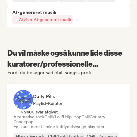
AI-genereret musik
Afviser AI-genereret musik
Du vil måske også kunne lide disse
kuratorer/professionelle...
Fordi du besøger sad chill songss profil
Daily Pills
Playlist-Kurator
> 9400 svar afgivet
Alternative rock
Chill/Lo-fi Hip-Hop
Chill
Country
Dancepop
Føj kunstnere til mine indflydelsesrige playlister
Alternative rock
Chill/Lo-fi Hip-Hop
Chill
Dancepop