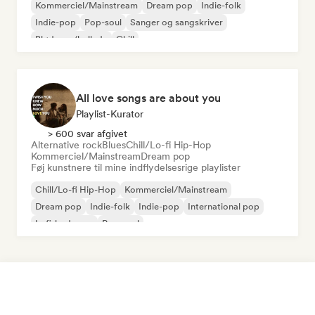
Kommerciel/Mainstream
Dream pop
Indie-folk
Indie-pop
Pop-soul
Sanger og sangskriver
Blød pop/ballade
Chill
All love songs are about you
Playlist-Kurator
> 600 svar afgivet
Alternative rock
Blues
Chill/Lo-fi Hip-Hop
Kommerciel/Mainstream
Dream pop
Føj kunstnere til mine indflydelsesrige playlister
Chill/Lo-fi Hip-Hop
Kommerciel/Mainstream
Dream pop
Indie-folk
Indie-pop
International pop
Lofi-bedroom
Pop-soul