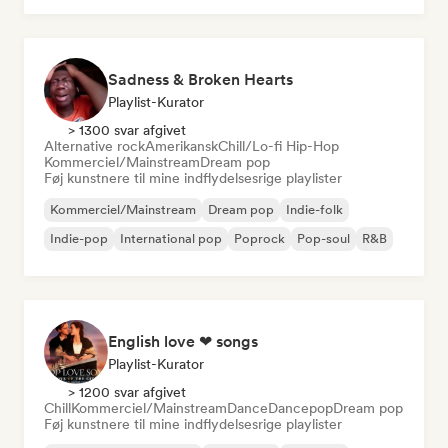
Sadness & Broken Hearts
Playlist-Kurator
> 1300 svar afgivet
Alternative rock
Amerikansk
Chill/Lo-fi Hip-Hop
Kommerciel/Mainstream
Dream pop
Føj kunstnere til mine indflydelsesrige playlister
Kommerciel/Mainstream
Dream pop
Indie-folk
Indie-pop
International pop
Poprock
Pop-soul
R&B
English love ❤ songs
Playlist-Kurator
> 1200 svar afgivet
Chill
Kommerciel/Mainstream
Dance
Dancepop
Dream pop
Føj kunstnere til mine indflydelsesrige playlister