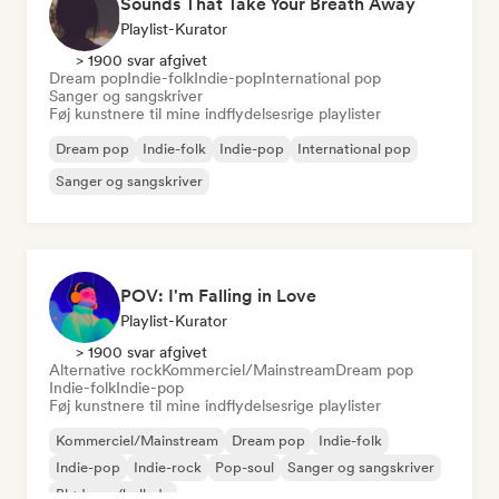
Sounds That Take Your Breath Away
Playlist-Kurator
> 1900 svar afgivet
Dream pop
Indie-folk
Indie-pop
International pop
Sanger og sangskriver
Føj kunstnere til mine indflydelsesrige playlister
Dream pop
Indie-folk
Indie-pop
International pop
Sanger og sangskriver
POV: I'm Falling in Love
Playlist-Kurator
> 1900 svar afgivet
Alternative rock
Kommerciel/Mainstream
Dream pop
Indie-folk
Indie-pop
Føj kunstnere til mine indflydelsesrige playlister
Kommerciel/Mainstream
Dream pop
Indie-folk
Indie-pop
Indie-rock
Pop-soul
Sanger og sangskriver
Blød pop/ballade