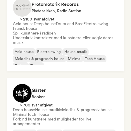
Protomotorik Records
Pladeselskab, Radio Station
> 2100 svar afgivet
Acid house
Deep house
Drum and Bass
Electro swing
Fransk house
Spil kunstnere i radioen
Underskriv kontrakter med kunstnere eller udgiv deres
musik
Acid house
Electro swing
House-musik
Melodisk & progressiv house
Minimal
Tech House
Techno
Trance
Gärten
Booker
> 700 svar afgivet
Deep house
House-musik
Melodisk & progressiv house
Minimal
Tech House
Forbind kunstnere med muligheder for live-
arrangementer