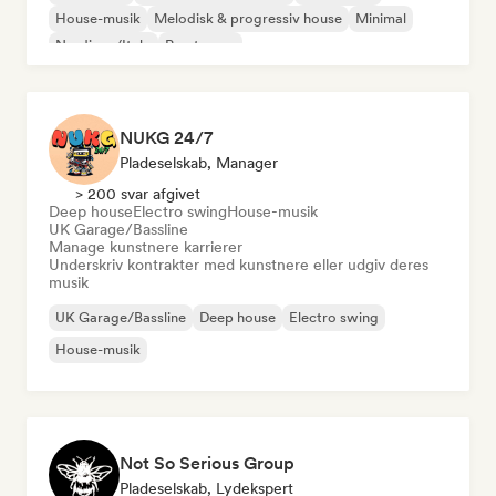
House-musik
Melodisk & progressiv house
Minimal
Nu-disco/Italo
Psy-trance
NUKG 24/7
Pladeselskab, Manager
> 200 svar afgivet
Deep house
Electro swing
House-musik
UK Garage/Bassline
Manage kunstnere karrierer
Underskriv kontrakter med kunstnere eller udgiv deres
musik
UK Garage/Bassline
Deep house
Electro swing
House-musik
Not So Serious Group
Pladeselskab, Lydekspert