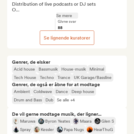
Distribution of live podcasts or DJ sets

O...
Se mere
Givne svar
88
Se lignende kuratorer
Genrer, de elsker
Acid house
Bassmusik
House-musik
Minimal
Tech House
Techno
Trance
UK Garage/Bassline
Genrer, de også er åbne for at modtage
Ambient
Coldwave
Dance
Deep house
Drum and Bass
Dub
Se alle +4
De vil gerne modtage musik, der ligner...
Maruwa
Byron Yeates
Maara
Glen S
Spray
Kessler
Papa Nugs
HearThuG