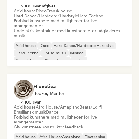
> 100 svar afgivet
Acid house
Disco
Fransk house
Hard Dance/Hardcore/Hardstyle
Hard Techno
Forbind kunstnere med muligheder for live-
arrangementer
Underskriv kontrakter med kunstnere eller udgiv deres
musik
Acid house
Disco
Hard Dance/Hardcore/Hardstyle
Hard Techno
House-musik
Minimal
Organisk house/Downtempo
Techno
Hipnotica
Booker, Mentor
< 100 svar
Acid house
Afro House/Amapiano
Beats/Lo-fi
Brasiliansk musik
Dance
Forbind kunstnere med muligheder for live-
arrangementer
Giv kunstnere konstruktiv feedback
Acid house
Afro House/Amapiano
Electronica