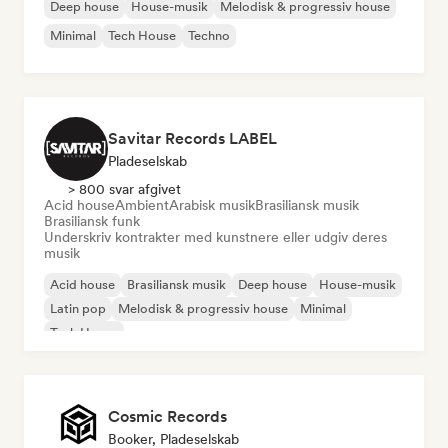
Deep house
House-musik
Melodisk & progressiv house
Minimal
Tech House
Techno
Savitar Records LABEL
Pladeselskab
> 800 svar afgivet
Acid house
Ambient
Arabisk musik
Brasiliansk musik
Brasiliansk funk
Underskriv kontrakter med kunstnere eller udgiv deres
musik
Acid house
Brasiliansk musik
Deep house
House-musik
Latin pop
Melodisk & progressiv house
Minimal
Tech House
Cosmic Records
Booker, Pladeselskab