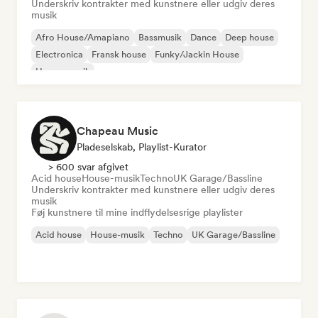
Underskriv kontrakter med kunstnere eller udgiv deres
musik
Afro House/Amapiano
Bassmusik
Dance
Deep house
Electronica
Fransk house
Funky/Jackin House
House-musik
Chapeau Music
Pladeselskab, Playlist-Kurator
> 600 svar afgivet
Acid house
House-musik
Techno
UK Garage/Bassline
Underskriv kontrakter med kunstnere eller udgiv deres
musik
Føj kunstnere til mine indflydelsesrige playlister
Acid house
House-musik
Techno
UK Garage/Bassline