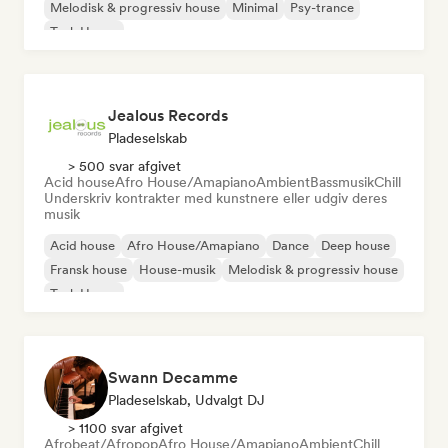
Melodisk & progressiv house
Minimal
Psy-trance
Tech House
Jealous Records
Pladeselskab
> 500 svar afgivet
Acid house
Afro House/Amapiano
Ambient
Bassmusik
Chill
Underskriv kontrakter med kunstnere eller udgiv deres
musik
Acid house
Afro House/Amapiano
Dance
Deep house
Fransk house
House-musik
Melodisk & progressiv house
Tech House
Swann Decamme
Pladeselskab, Udvalgt DJ
> 1100 svar afgivet
Afrobeat/Afropop
Afro House/Amapiano
Ambient
Chill