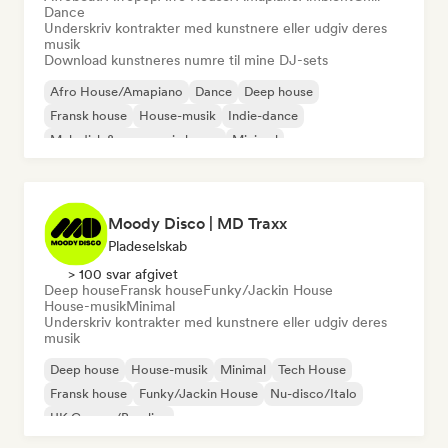
Dance
Underskriv kontrakter med kunstnere eller udgiv deres
musik
Download kunstneres numre til mine DJ-sets
Afro House/Amapiano
Dance
Deep house
Fransk house
House-musik
Indie-dance
Melodisk & progressiv house
Minimal
Moody Disco | MD Traxx
Pladeselskab
> 100 svar afgivet
Deep house
Fransk house
Funky/Jackin House
House-musik
Minimal
Underskriv kontrakter med kunstnere eller udgiv deres
musik
Deep house
House-musik
Minimal
Tech House
Fransk house
Funky/Jackin House
Nu-disco/Italo
UK Garage/Bassline