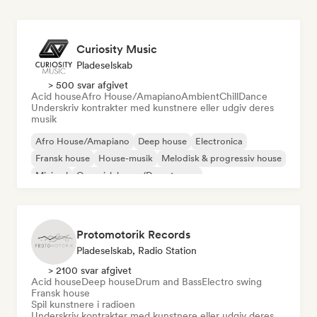
Curiosity Music
Pladeselskab
> 500 svar afgivet
Acid house
Afro House/Amapiano
Ambient
Chill
Dance
Underskriv kontrakter med kunstnere eller udgiv deres
musik
Afro House/Amapiano
Deep house
Electronica
Fransk house
House-musik
Melodisk & progressiv house
Minimal
Organisk house/Downtempo
Protomotorik Records
Pladeselskab, Radio Station
> 2100 svar afgivet
Acid house
Deep house
Drum and Bass
Electro swing
Fransk house
Spil kunstnere i radioen
Underskriv kontrakter med kunstnere eller udgiv deres