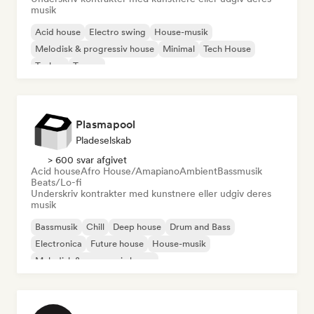
musik
Acid house
Electro swing
House-musik
Melodisk & progressiv house
Minimal
Tech House
Techno
Trance
Plasmapool
Pladeselskab
> 600 svar afgivet
Acid house
Afro House/Amapiano
Ambient
Bassmusik
Beats/Lo-fi
Underskriv kontrakter med kunstnere eller udgiv deres
musik
Bassmusik
Chill
Deep house
Drum and Bass
Electronica
Future house
House-musik
Melodisk & progressiv house