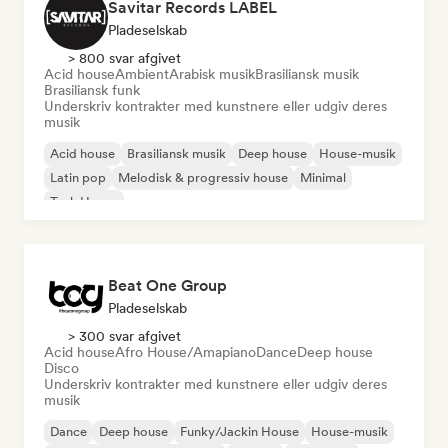
Savitar Records LABEL
Pladeselskab
> 800 svar afgivet
Acid house
Ambient
Arabisk musik
Brasiliansk musik
Brasiliansk funk
Underskriv kontrakter med kunstnere eller udgiv deres
musik
Acid house
Brasiliansk musik
Deep house
House-musik
Latin pop
Melodisk & progressiv house
Minimal
Tech House
Beat One Group
Pladeselskab
> 300 svar afgivet
Acid house
Afro House/Amapiano
Dance
Deep house
Disco
Underskriv kontrakter med kunstnere eller udgiv deres
musik
Dance
Deep house
Funky/Jackin House
House-musik