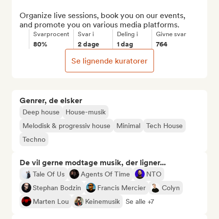
Organize live sessions, book you on our events, 
and promote you on various media platforms.
Svarprocent
Svar i
Deling i
Givne svar
80%
2 dage
1 dag
764
Se lignende kuratorer
Genrer, de elsker
Deep house
House-musik
Melodisk & progressiv house
Minimal
Tech House
Techno
De vil gerne modtage musik, der ligner...
Tale Of Us
Agents Of Time
NTO
Stephan Bodzin
Francis Mercier
Colyn
Marten Lou
Keinemusik
Se alle +7