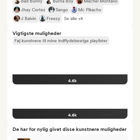
Bad Bunny
Burna Boy
Machel Montano
Jhay Cortez
Sango
Mc Pikachu
J Balvin
Freezy
Se alle +4
Vigtigste muligheder
Føj kunstnere til mine indflydelsesrige playlister
4.6k
4.6k
De har for nylig givet disse kunstnere muligheder