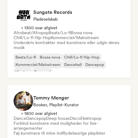
Sungate Records
Pladeselskab
> 1300 svar afgivet
Afrobeat/Afropop
Beats/Lo-fi
Bossa nova
Chill/Lo-fi Hip-Hop
Kommerciel/Mainstream
Underskriv kontrakter med kunstnere eller udgiv deres
musik
Beats/Lo-fi
Bossa nova
Chill/Lo-fi Hip-Hop
Kommerciel/Mainstream
Dancehall
Dancepop
Hip-hop
Pop-soul
Tommy Menger
Booker, Playlist-Kurator
> 1800 svar afgivet
Dance
Dancepop
Deep house
Disco
Elektropop
Forbind kunstnere med muligheder for live-
arrangementer
Føj kunstnere til mine indflydelsesrige playlister