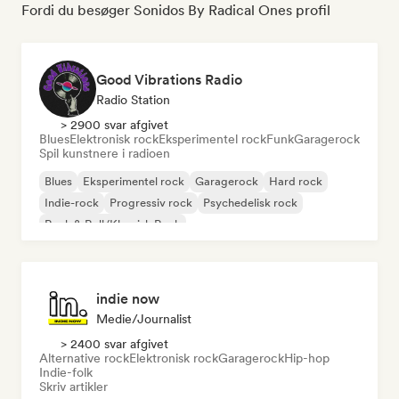
Fordi du besøger Sonidos By Radical Ones profil
Good Vibrations Radio
Radio Station
> 2900 svar afgivet
Blues
Elektronisk rock
Eksperimentel rock
Funk
Garagerock
Spil kunstnere i radioen
Blues
Eksperimentel rock
Garagerock
Hard rock
Indie-rock
Progressiv rock
Psychedelisk rock
Rock & Roll/Klassisk Rock
indie now
Medie/journalist
> 2400 svar afgivet
Alternative rock
Elektronisk rock
Garagerock
Hip-hop
Indie-folk
Skriv artikler