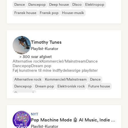
Dance
Dancepop
Deep house
Disco
Elektropop
Fransk house
Fransk pop
House-musik
Timothy Tunes
Playlist-Kurator
> 300 svar afgivet
Alternative rock
Kommerciel/Mainstream
Dance
Dancepop
Dream pop
Føj kunstnere til mine indflydelsesrige playlister
Alternative rock
Kommerciel/Mainstream
Dance
Dancepop
Dream pop
Elektronisk rock
Future house
Garagerock
NYT
Pop Machine Mode 🤖 AI Music, Indie Pop & Dream Pop
Playlist-Kurator