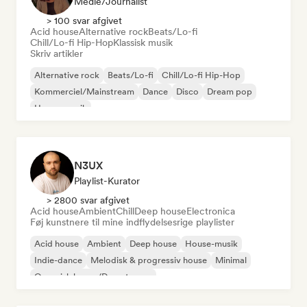
Medie/journalist
> 100 svar afgivet
Acid house
Alternative rock
Beats/Lo-fi
Chill/Lo-fi Hip-Hop
Klassisk musik
Skriv artikler
Alternative rock
Beats/Lo-fi
Chill/Lo-fi Hip-Hop
Kommerciel/Mainstream
Dance
Disco
Dream pop
House-musik
N3UX
Playlist-Kurator
> 2800 svar afgivet
Acid house
Ambient
Chill
Deep house
Electronica
Føj kunstnere til mine indflydelsesrige playlister
Acid house
Ambient
Deep house
House-musik
Indie-dance
Melodisk & progressiv house
Minimal
Organisk house/Downtempo