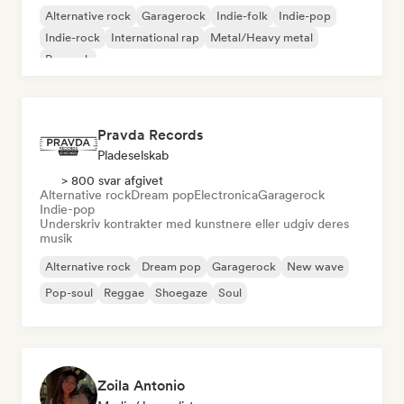
Alternative rock
Garagerock
Indie-folk
Indie-pop
Indie-rock
International rap
Metal/Heavy metal
Poprock
Pravda Records
Pladeselskab
> 800 svar afgivet
Alternative rock
Dream pop
Electronica
Garagerock
Indie-pop
Underskriv kontrakter med kunstnere eller udgiv deres
musik
Alternative rock
Dream pop
Garagerock
New wave
Pop-soul
Reggae
Shoegaze
Soul
Zoila Antonio