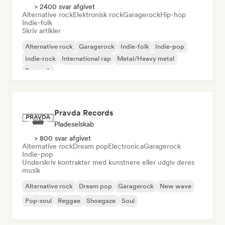
> 2400 svar afgivet
Alternative rock
Elektronisk rock
Garagerock
Hip-hop
Indie-folk
Skriv artikler
Alternative rock
Garagerock
Indie-folk
Indie-pop
Indie-rock
International rap
Metal/Heavy metal
Poprock
Pravda Records
Pladeselskab
> 800 svar afgivet
Alternative rock
Dream pop
Electronica
Garagerock
Indie-pop
Underskriv kontrakter med kunstnere eller udgiv deres
musik
Alternative rock
Dream pop
Garagerock
New wave
Pop-soul
Reggae
Shoegaze
Soul