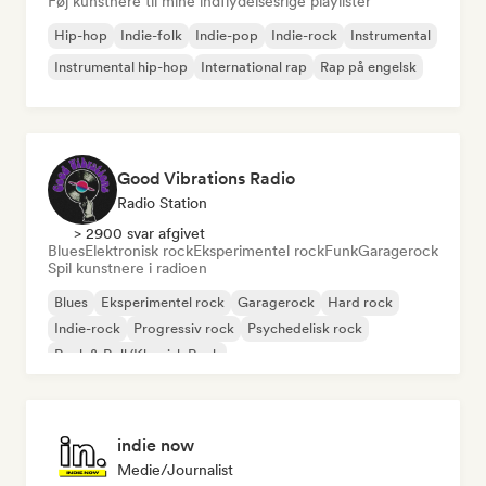
Føj kunstnere til mine indflydelsesrige playlister
Hip-hop
Indie-folk
Indie-pop
Indie-rock
Instrumental
Instrumental hip-hop
International rap
Rap på engelsk
Good Vibrations Radio
Radio Station
> 2900 svar afgivet
Blues
Elektronisk rock
Eksperimentel rock
Funk
Garagerock
Spil kunstnere i radioen
Blues
Eksperimentel rock
Garagerock
Hard rock
Indie-rock
Progressiv rock
Psychedelisk rock
Rock & Roll/Klassisk Rock
indie now
Medie/journalist