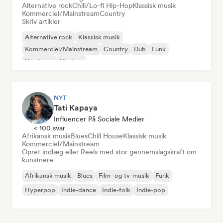
Alternative rock
Chill/Lo-fi Hip-Hop
Klassisk musik
Kommerciel/Mainstream
Country
Skriv artikler
Alternative rock
Klassisk musik
Kommerciel/Mainstream
Country
Dub
Funk
Hardcore
Hip-hop
NYT
Tati Kapaya
Influencer På Sociale Medier
< 100 svar
Afrikansk musik
Blues
Chill House
Klassisk musik
Kommerciel/Mainstream
Opret indlæg eller Reels med stor gennemslagskraft om
kunstnere
Afrikansk musik
Blues
Film- og tv-musik
Funk
Hyperpop
Indie-dance
Indie-folk
Indie-pop