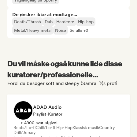
Tilgængelig på Spotify
De ønsker ikke at modtage...
Death/Thrash
Dub
Hardcore
Hip-hop
Metal/Heavy metal
Noise
Se alle +2
Du vil måske også kunne lide disse
kuratorer/professionelle...
Fordi du besøger soft and sleepy (Samra ☽)s profil
ADAD Audio
Playlist-Kurator
> 4900 svar afgivet
Beats/Lo-fi
Chill/Lo-fi Hip-Hop
Klassisk musik
Country
Drill/Jersey