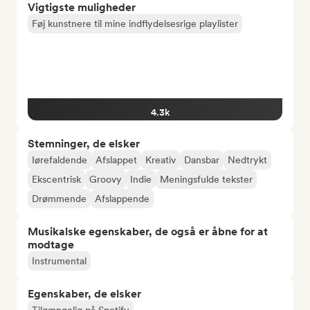
Vigtigste muligheder
Føj kunstnere til mine indflydelsesrige playlister
4.3k
Stemninger, de elsker
Iørefaldende
Afslappet
Kreativ
Dansbar
Nedtrykt
Ekscentrisk
Groovy
Indie
Meningsfulde tekster
Drømmende
Afslappende
Musikalske egenskaber, de også er åbne for at
modtage
Instrumental
Egenskaber, de elsker