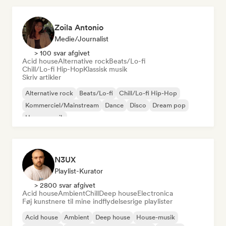
Zoila Antonio
Medie/journalist
> 100 svar afgivet
Acid house
Alternative rock
Beats/Lo-fi
Chill/Lo-fi Hip-Hop
Klassisk musik
Skriv artikler
Alternative rock
Beats/Lo-fi
Chill/Lo-fi Hip-Hop
Kommerciel/Mainstream
Dance
Disco
Dream pop
House-musik
N3UX
Playlist-Kurator
> 2800 svar afgivet
Acid house
Ambient
Chill
Deep house
Electronica
Føj kunstnere til mine indflydelsesrige playlister
Acid house
Ambient
Deep house
House-musik