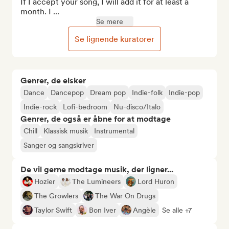
If I accept your song, I will add it for at least a 
month. I ...
Se mere
Se lignende kuratorer
Genrer, de elsker
Dance
Dancepop
Dream pop
Indie-folk
Indie-pop
Indie-rock
Lofi-bedroom
Nu-disco/Italo
Genrer, de også er åbne for at modtage
Chill
Klassisk musik
Instrumental
Sanger og sangskriver
De vil gerne modtage musik, der ligner...
Hozier
The Lumineers
Lord Huron
The Growlers
The War On Drugs
Taylor Swift
Bon Iver
Angèle
Se alle +7