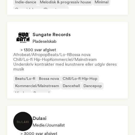
Indie-dance
Melodisk & progressiv house
Minimal
Organisk house/Downtempo
Sungate Records
Pladeselskab
> 1300 svar afgivet
Afrobeat/Afropop
Beats/Lo-fi
Bossa nova
Chill/Lo-fi Hip-Hop
Kommerciel/Mainstream
Underskriv kontrakter med kunstnere eller udgiv deres
musik
Beats/Lo-fi
Bossa nova
Chill/Lo-fi Hip-Hop
Kommerciel/Mainstream
Dancehall
Dancepop
Hip-hop
Pop-soul
Dulaxi
Medie/journalist
> 3000 svar afgivet