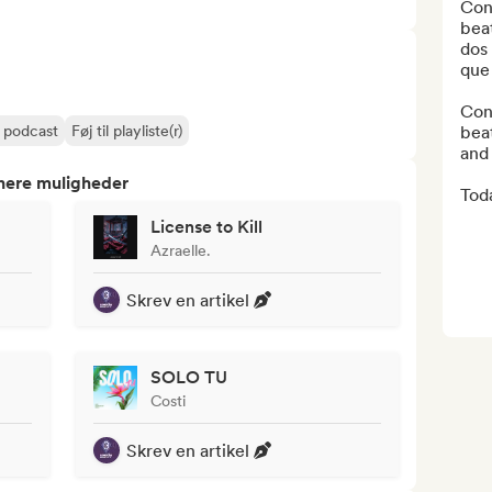
Con
beat
dos
que 
Cone
r podcast
Føj til playliste(r)
beat
and 
tnere muligheder
Toda
License to Kill
Azraelle.
Skrev en artikel
SOLO TU
Costi
Skrev en artikel