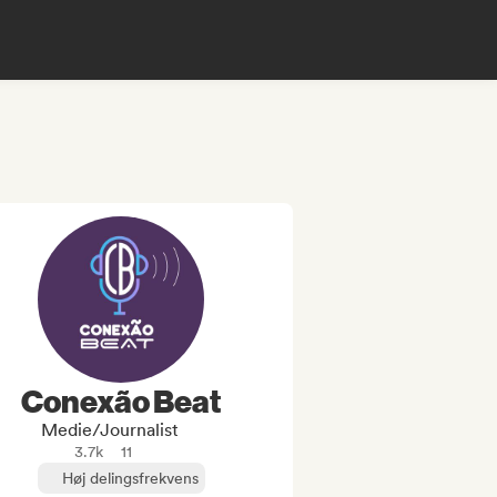
Conexão Beat
Medie/journalist
3.7k
11
Høj delingsfrekvens