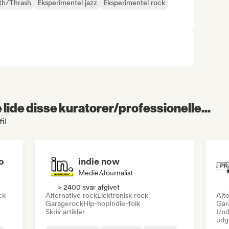
th/Thrash
Eksperimentel jazz
Eksperimentel rock
lide disse kuratorer/professionelle...
il
o
indie now
Medie/journalist
> 2400 svar afgivet
ck
Alternative rock
Elektronisk rock
Alte
Garagerock
Hip-hop
Indie-folk
Gar
Skriv artikler
Und
udg