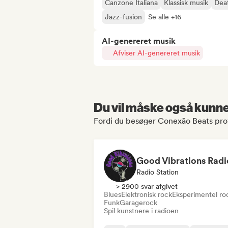
Canzone Italiana
Klassisk musik
Dea
Jazz-fusion
Se alle +16
AI-genereret musik
Afviser AI-genereret musik
Du vil måske også kunne 
Fordi du besøger Conexão Beats prof
Good Vibrations Radi
Radio Station
> 2900 svar afgivet
Blues
Elektronisk rock
Eksperimentel ro
Funk
Garagerock
Spil kunstnere i radioen