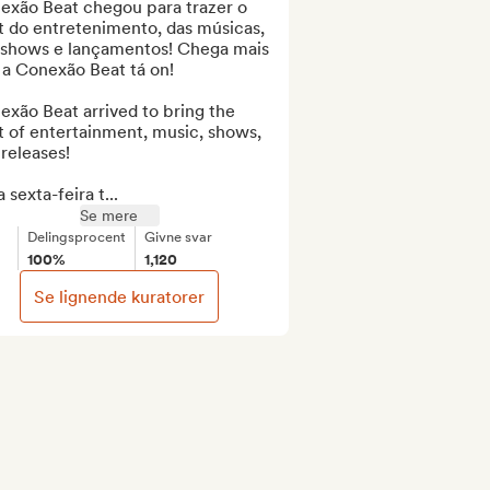
exão Beat chegou para trazer o 
 do entretenimento, das músicas, 
 shows e lançamentos! Chega mais 
a Conexão Beat tá on!

xão Beat arrived to bring the 
 of entertainment, music, shows, 
releases!

 sexta-feira t...
Se mere
Delingsprocent
Givne svar
100%
1,120
Se lignende kuratorer