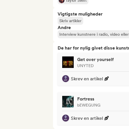
Taylor Swift
Vigtigste muligheder
Skriv artikler
Andre
Interview kunstnere i radio, video elle
De har for nylig givet disse kuns
Get over yourself
UNYTED
Skrev en artikel
Fortress
bEWEGUNG
Skrev en artikel