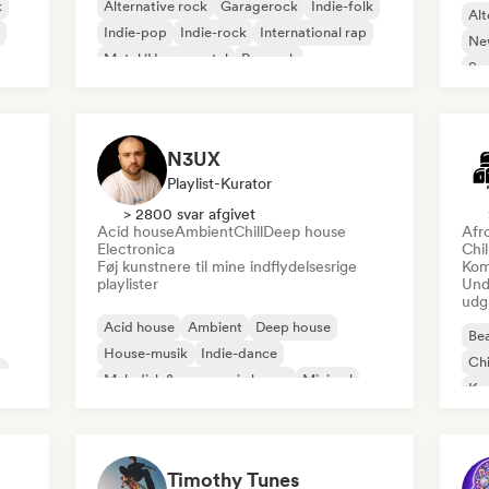
k
Alternative rock
Garagerock
Indie-folk
Alt
Indie-pop
Indie-rock
International rap
Ne
Metal/Heavy metal
Poprock
So
N3UX
Playlist-Kurator
> 2800 svar afgivet
Acid house
Ambient
Chill
Deep house
Afr
Electronica
Chi
Føj kunstnere til mine indflydelsesrige
Kom
playlister
Und
udg
Acid house
Ambient
Deep house
Bea
House-musik
Indie-dance
Chi
o
Melodisk & progressiv house
Minimal
Ko
Organisk house/Downtempo
Da
Timothy Tunes