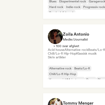
Blues
Eksperimentel rock
Garageroc
Hard rock
Indie-rock
Progressiv rock
Psychedelisk rock
Rock & Roll/Klassisk Rock
Zoila Antonio
Medie/journalist
> 100 svar afgivet
Acid house
Alternative rock
Beats/Lo-fi
Chill/Lo-fi Hip-Hop
Klassisk musik
Skriv artikler
Alternative rock
Beats/Lo-fi
Chill/Lo-fi Hip-Hop
Kommerciel/Mainstream
Dance
Disc
Dream pop
House-musik
Tommy Menger