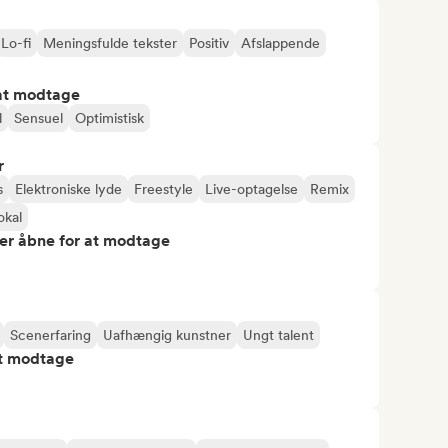
Lo-fi
Meningsfulde tekster
Positiv
Afslappende
 at modtage
l
Sensuel
Optimistisk
r
s
Elektroniske lyde
Freestyle
Live-optagelse
Remix
okal
er åbne for at modtage
Scenerfaring
Uafhængig kunstner
Ungt talent
at modtage