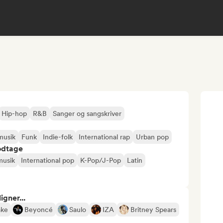
Hip-hop
R&B
Sanger og sangskriver
musik
Funk
Indie-folk
International rap
Urban pop
odtage
musik
International pop
K-Pop/J-Pop
Latin
gner...
ake
Beyoncé
Saulo
IZA
Britney Spears