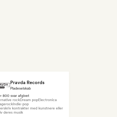
Pravda Records
Pladeselskab
> 800 svar afgivet
rnative rock
Dream pop
Electronica
agerock
Indie-pop
erskriv kontrakter med kunstnere eller
iv deres musik