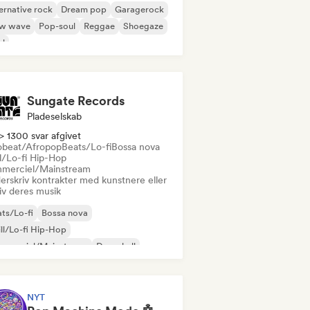
ernative rock
Dream pop
Garagerock
w wave
Pop-soul
Reggae
Shoegaze
ul
Sungate Records
Pladeselskab
> 1300 svar afgivet
obeat/Afropop
Beats/Lo-fi
Bossa nova
ll/Lo-fi Hip-Hop
merciel/Mainstream
erskriv kontrakter med kunstnere eller
iv deres musik
ts/Lo-fi
Bossa nova
ll/Lo-fi Hip-Hop
mmerciel/Mainstream
Dancehall
ncepop
Hip-hop
Pop-soul
NYT