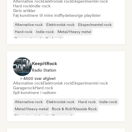
Alternative rock
Elektronisk rock
Eksperimentel rock
Hard rock
Indie-rock
Skriv artikler
Føj kunstnere til mine indflydelsesrige playlister
Alternative rock
Elektronisk rock
Eksperimentel rock
Hard rock
Indie-rock
Metal/Heavy metal
Progressiv rock
Punkrock
KeepItRock
Radio Station
> 4500 svar afgivet
Alternative rock
Elektronisk rock
Eksperimentel rock
Garagerock
Hard rock
Spil kunstnere i radioen
Alternative rock
Elektronisk rock
Hard rock
Indie-rock
Metal/Heavy metal
Rock & Roll/Klassisk Rock
Eksperimentel rock
Garagerock