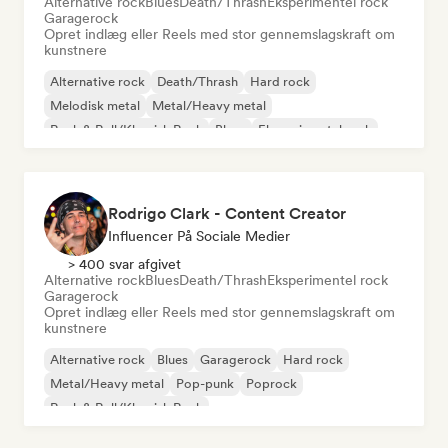
Alternative rock
Blues
Death/Thrash
Eksperimentel rock
Garagerock
Opret indlæg eller Reels med stor gennemslagskraft om
kunstnere
Alternative rock
Death/Thrash
Hard rock
Melodisk metal
Metal/Heavy metal
Rock & Roll/Klassisk Rock
Blues
Eksperimentel rock
Rodrigo Clark - Content Creator
Influencer På Sociale Medier
> 400 svar afgivet
Alternative rock
Blues
Death/Thrash
Eksperimentel rock
Garagerock
Opret indlæg eller Reels med stor gennemslagskraft om
kunstnere
Alternative rock
Blues
Garagerock
Hard rock
Metal/Heavy metal
Pop-punk
Poprock
Rock & Roll/Klassisk Rock