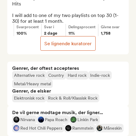
Hits

I will add to one of my two playlists on top 30 (1-
30) for at least 1 month.
Svarprocent
Svar i
Delingsprocent
Givne svar
100%
2 dage
11%
1,758
Se lignende kuratorer
Genrer, der oftest accepteres
Alternative rock
Country
Hard rock
Indie-rock
Metal/Heavy metal
Genrer, de elsker
Elektronisk rock
Rock & Roll/Klassisk Rock
De vil gerne modtage musik, der ligner...
Nirvana
Papa Roach
Linkin Park
Red Hot Chili Peppers
Rammstein
Måneskin