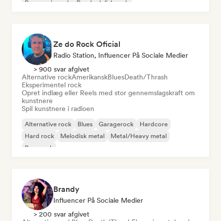
Progressiv rock
Psychedelisk rock
Ze do Rock Oficial
Radio Station, Influencer På Sociale Medier
> 900 svar afgivet
Alternative rock
Amerikansk
Blues
Death/Thrash
Eksperimentel rock
Opret indlæg eller Reels med stor gennemslagskraft om
kunstnere
Spil kunstnere i radioen
Alternative rock
Blues
Garagerock
Hardcore
Hard rock
Melodisk metal
Metal/Heavy metal
Pop-punk
Brandy
Influencer På Sociale Medier
> 200 svar afgivet