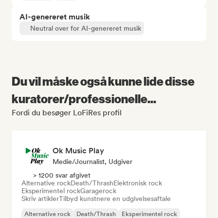
AI-genereret musik
Neutral over for AI-genereret musik
Du vil måske også kunne lide disse
kuratorer/professionelle...
Fordi du besøger LoFiRes profil
Ok Music Play
Medie/journalist, Udgiver
> 1200 svar afgivet
Alternative rock
Death/Thrash
Elektronisk rock
Eksperimentel rock
Garagerock
Skriv artikler
Tilbyd kunstnere en udgivelsesaftale
Alternative rock
Death/Thrash
Eksperimentel rock