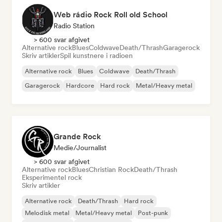
Web rádio Rock Roll old School
Radio Station
> 600 svar afgivet
Alternative rock
Blues
Coldwave
Death/Thrash
Garagerock
Skriv artikler
Spil kunstnere i radioen
Alternative rock
Blues
Coldwave
Death/Thrash
Garagerock
Hardcore
Hard rock
Metal/Heavy metal
Grande Rock
Medie/journalist
> 600 svar afgivet
Alternative rock
Blues
Christian Rock
Death/Thrash
Eksperimentel rock
Skriv artikler
Alternative rock
Death/Thrash
Hard rock
Melodisk metal
Metal/Heavy metal
Post-punk