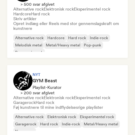
> 500 svar afgivet
Alternative rock
Elektronisk rock
Eksperimentel rock
Hardcore
Hard rock
Skriv artikler
Opret indlæg eller Reels med stor gennemslagskraft om
kunstnere
Alternative rock
Hardcore
Hard rock
Indie-rock
Melodisk metal
Metal/Heavy metal
Pop-punk
Progressiv rock
NYT
GYM Beast
Playlist-Kurator
> 200 svar afgivet
Alternative rock
Elektronisk rock
Eksperimentel rock
Garagerock
Hard rock
Føj kunstnere til mine indflydelsesrige playlister
Alternative rock
Elektronisk rock
Eksperimentel rock
Garagerock
Hard rock
Indie-rock
Metal/Heavy metal
New wave