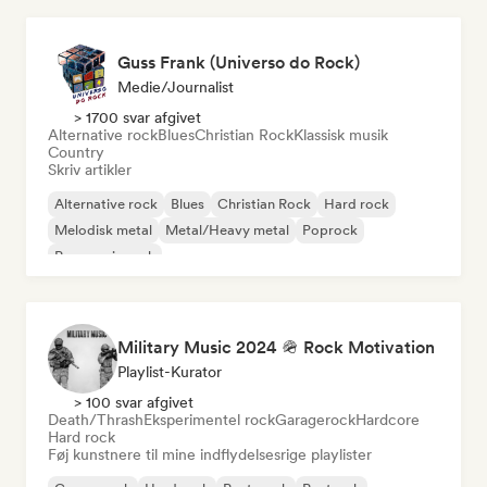
Guss Frank (Universo do Rock)
Medie/journalist
> 1700 svar afgivet
Alternative rock
Blues
Christian Rock
Klassisk musik
Country
Skriv artikler
Alternative rock
Blues
Christian Rock
Hard rock
Melodisk metal
Metal/Heavy metal
Poprock
Progressiv rock
Military Music 2024 🪖 Rock Motivation
Playlist-Kurator
> 100 svar afgivet
Death/Thrash
Eksperimentel rock
Garagerock
Hardcore
Hard rock
Føj kunstnere til mine indflydelsesrige playlister