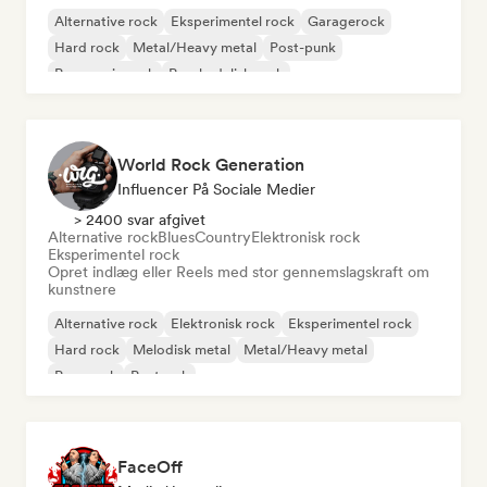
Alternative rock
Eksperimentel rock
Garagerock
Hard rock
Metal/Heavy metal
Post-punk
Progressiv rock
Psychedelisk rock
World Rock Generation
Influencer På Sociale Medier
> 2400 svar afgivet
Alternative rock
Blues
Country
Elektronisk rock
Eksperimentel rock
Opret indlæg eller Reels med stor gennemslagskraft om
kunstnere
Alternative rock
Elektronisk rock
Eksperimentel rock
Hard rock
Melodisk metal
Metal/Heavy metal
Pop-punk
Postrock
FaceOff