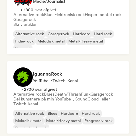
Medie/journalist
> 1800 svar afgivet
Alternative rock
Blues
Elektronisk rock
Eksperimentel rock
Garagerock
Skriv artikler
Alternative rock
Garagerock
Hardcore
Hard rock
Indie-rock
Melodisk metal
Metal/Heavy metal
Poprock
IguannaRock
YouTube-/Twitch-Kanal
> 2700 svar afgivet
Alternative rock
Blues
Death/Thrash
Funk
Garagerock
Del kunstnere på min YouTube-, SoundCloud- eller
Twitch-kanal
Alternative rock
Blues
Hardcore
Hard rock
Melodisk metal
Metal/Heavy metal
Progressiv rock
Psychedelisk rock