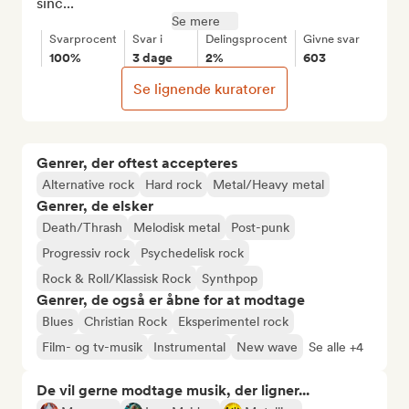
sinc...
Se mere
Svarprocent
Svar i
Delingsprocent
Givne svar
100%
3 dage
2%
603
Se lignende kuratorer
Genrer, der oftest accepteres
Alternative rock
Hard rock
Metal/Heavy metal
Genrer, de elsker
Death/Thrash
Melodisk metal
Post-punk
Progressiv rock
Psychedelisk rock
Rock & Roll/Klassisk Rock
Synthpop
Genrer, de også er åbne for at modtage
Blues
Christian Rock
Eksperimentel rock
Film- og tv-musik
Instrumental
New wave
Se alle +4
De vil gerne modtage musik, der ligner...