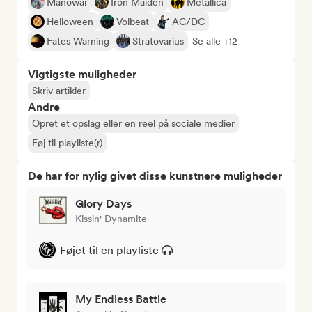
Manowar
Iron Maiden
Metallica
Helloween
Volbeat
AC/DC
Fates Warning
Stratovarius
Se alle +12
Vigtigste muligheder
Skriv artikler
Andre
Opret et opslag eller en reel på sociale medier
Føj til playliste(r)
De har for nylig givet disse kunstnere muligheder
Glory Days
Kissin' Dynamite
Føjet til en playliste
My Endless Battle