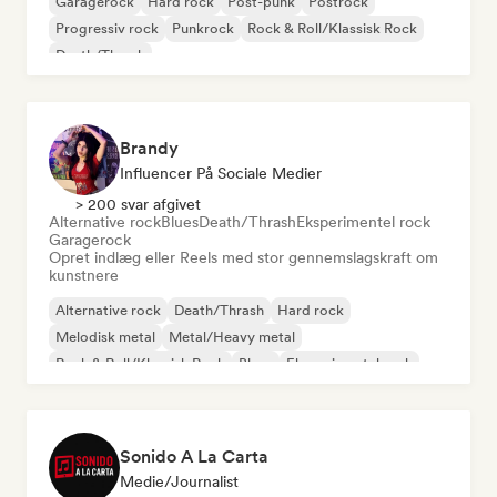
Garagerock
Hard rock
Post-punk
Postrock
Progressiv rock
Punkrock
Rock & Roll/Klassisk Rock
Death/Thrash
Brandy
Influencer På Sociale Medier
> 200 svar afgivet
Alternative rock
Blues
Death/Thrash
Eksperimentel rock
Garagerock
Opret indlæg eller Reels med stor gennemslagskraft om
kunstnere
Alternative rock
Death/Thrash
Hard rock
Melodisk metal
Metal/Heavy metal
Rock & Roll/Klassisk Rock
Blues
Eksperimentel rock
Sonido A La Carta
Medie/journalist